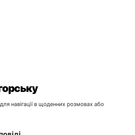
угорську
 для навігації в щоденних розмовах або
повіді
е
→ Jól vagyok
→ Megértem
мію
→ Nem értem
я
ення
→ Viszlát
→ Jó éjszakát
я пізніше
→ Látjuk később