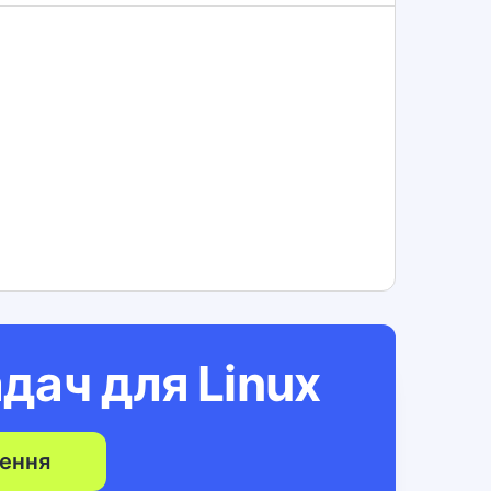
адач для
Linux
ення