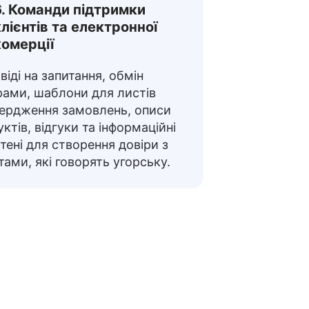
6. Команди підтримки
клієнтів та електронної
комерції
віді на запитання, обмін
рами, шаблони для листів
вердження замовлень, описи
ктів, відгуки та інформаційні
ені для створення довіри з
тами, які говорять угорську.