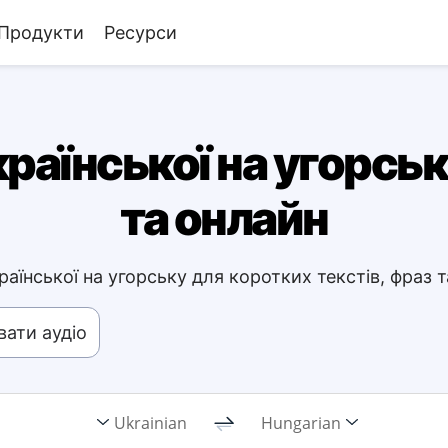
Продукти
Ресурси
раїнської на угорсь
та онлайн
аїнської на угорську для коротких текстів, фраз 
ати аудіо
Ukrainian
Hungarian