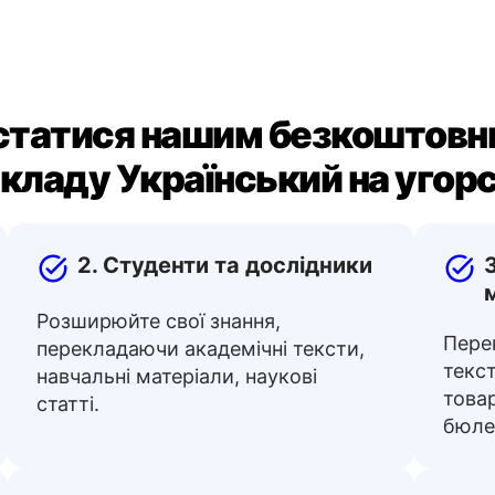
статися нашим безкоштовн
кладу Український на угор
2. Студенти та дослідники
Розширюйте свої знання,
Пере
перекладаючи академічні тексти,
текст
навчальні матеріали, наукові
товар
статті.
бюлет