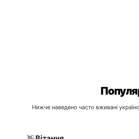
Популяр
Нижче наведено часто вживані українсь
Вітання
👋
Привіт
→ Szia
Доброго ранку
→ Jó reggelt
Доброго вечора
→ Jó estét
Питання та допомога
❓
Чи можете ви мені допомогти?
→
Де тут туалет?
→ Hol van a mosd
Скільки це коштує?
→ Mennyibe k