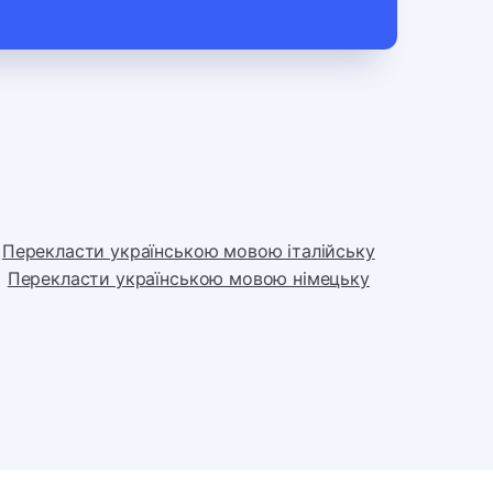
Перекласти українською мовою італійську
Перекласти українською мовою німецьку