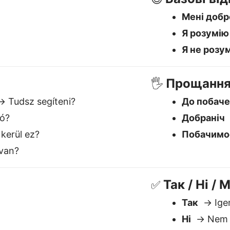
van?
Так / Ні /
✅
Так
→ Ige
Ні
→ Nem
Можливо
йкращим Український до у
Розуміє контекст
Б