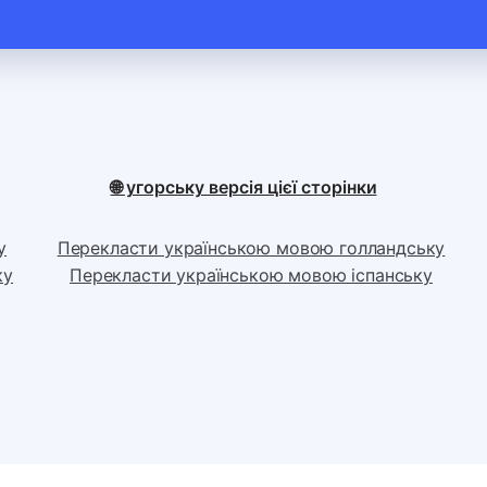
🌐 угорську версія цієї сторінки
у
Перекласти українською мовою голландську
ку
Перекласти українською мовою іспанську