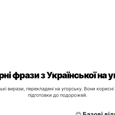
ні фрази з Української на 
кі вирази, перекладені на угорську. Вони корисні
підготовки до подорожей.
Базові від
😊
Мені добр
Я розумію
Я не розу
Прощанн
🖐️
 Tudsz segíteni?
До побач
ó?
Добраніч
erül ez?
Побачимос