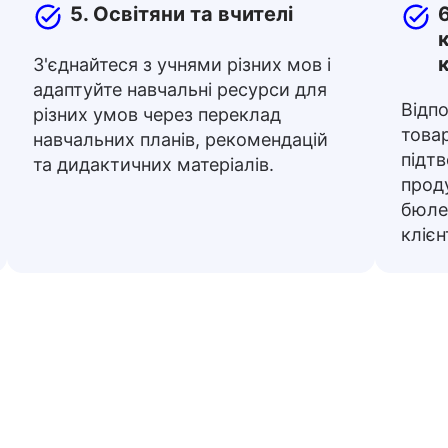
5. Освітяни та вчителі
З'єднайтеся з учнями різних мов і
адаптуйте навчальні ресурси для
Відпо
різних умов через переклад
това
навчальних планів, рекомендацій
підт
та дидактичних матеріалів.
проду
бюлет
клієн