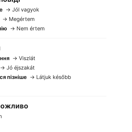
 Можливо
n
→ Talán
горську перекладачем
езпечно та конфіденційно