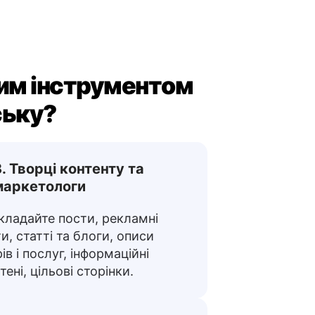
им інструментом
ську?
3. Творці контенту та
маркетологи
кладайте пости, рекламні
и, статті та блоги, описи
ів і послуг, інформаційні
ені, цільові сторінки.