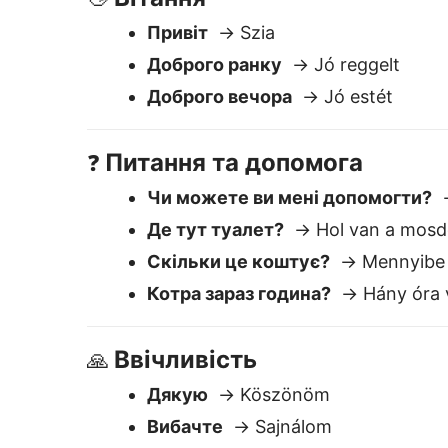
Котра зараз година?
→ Hány óra 
Ввічливість
🙏
Дякую
→ Köszönöm
Вибачте
→ Sajnálom
Будь ласка
→ Kérem
Чому Lingvanex є на
Просто у використанні