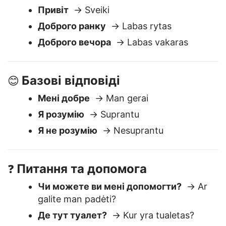
Вітання
👋
Привіт
→ Sveiki
Доброго ранку
→ Labas rytas
Доброго вечора
→ Labas vakaras
Базові відповіді
😊
Мені добре
→ Man gerai
Я розумію
→ Suprantu
Я не розумію
→ Nesuprantu
Питання та допомога
❓
Чи можете ви мені допомогти?
→ Ar
galite man padėti?