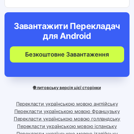
Завантажити Перекладач
для
Android
Безкоштовне Завантаження
🌐 литовську версія цієї сторінки
Перекласти українською мовою англійську
Перекласти українською мовою Французьку
Перекласти українською мовою голландську