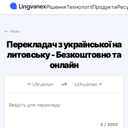
Рішення
Технології
Продукти
Рес
⟵
Мови
Перекладач з української на
литовську - Безкоштовно та
онлайн
Ukrainian
Lithuanian
0
/ 3000