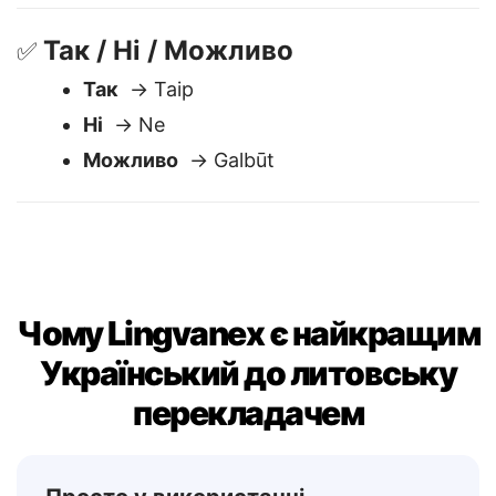
Будь ласка
→ Prašau
Так / Ні / Можливо
✅
Так
→ Taip
Ні
→ Ne
Можливо
→ Galbūt
Чому Lingvanex є найкращим
Український до литовську
перекладачем