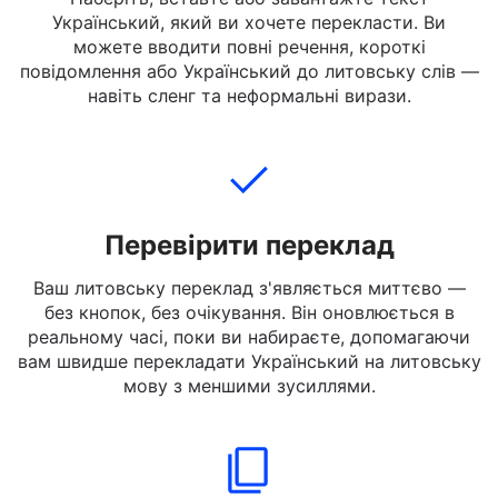
Додати текст
Наберіть, вставте або завантажте текст
Український, який ви хочете перекласти. Ви
можете вводити повні речення, короткі
повідомлення або Український до литовську слів —
навіть сленг та неформальні вирази.
Перевірити переклад
Ваш литовську переклад з'являється миттєво —
без кнопок, без очікування. Він оновлюється в
реальному часі, поки ви набираєте, допомагаючи
вам швидше перекладати Український на литовську
мову з меншими зусиллями.