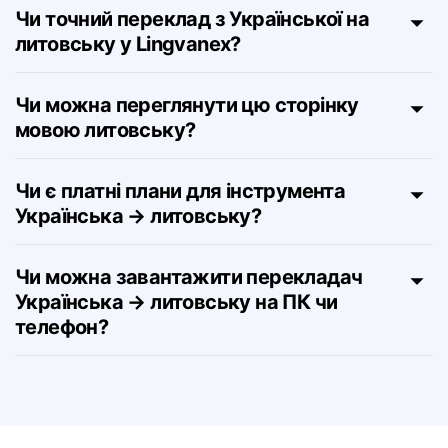
Української на литовську?
Чи точний переклад з Української на
литовську у Lingvanex?
Чи можна переглянути цю сторінку
мовою литовську?
Чи є платні плани для інструмента
Українська → литовську?
Чи можна завантажити перекладач
Українська → литовську на ПК чи
телефон?