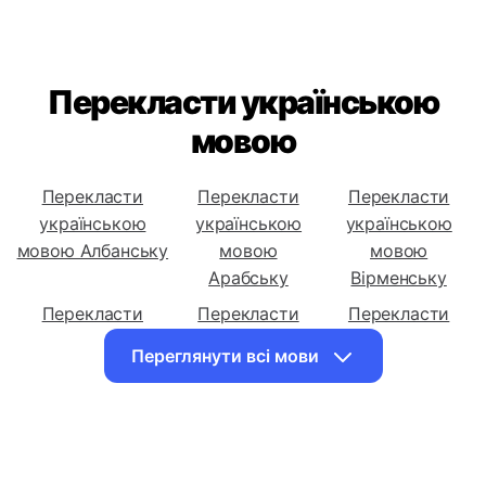
Перекласти українською
мовою
Перекласти
Перекласти
Перекласти
українською
українською
українською
мовою Албанську
мовою
мовою
Арабську
Вірменську
Перекласти
Перекласти
Перекласти
українською
українською
українською
Переглянути всі мови
мовою
мовою
мовою
Азербайджанську
Білоруську
Бенгальську
Перекласти
Перекласти
Перекласти