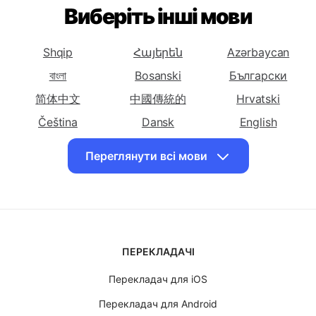
українською
українською
українською
мовою
мовою
мовою
Виберіть інші мови
Боснійську
Болгарську
Каталонську
Перекласти
Перекласти
Перекласти
Shqip
Հայերեն
Azərbaycan
українською
українською
українською
мовою Китайську
বাংলা
Bosanski
мовою
Български
мовою
(спрощена)
Китайську
хорватську
简体中文
中國傳統的
Hrvatski
(традиційна)
Čeština
Dansk
English
Перекласти
Перекласти
Перекласти
Eesti keel
فارسی
Suomalainen
українською
українською
українською
Переглянути всі мови
ქართული
Ελληνικά
עִברִית
мовою чеську
мовою данську
мовою
голландську
Magyar
Bahasa Indonesia
日本
Перекласти
Перекласти
Перекласти
Казақ
한국인
Latviski
українською
українською
українською
Lietuvių
Македонски
Bahasa Malay
мовою англійську
мовою
мовою
ПЕРЕКЛАДАЧІ
Norsk
Polskie
Português
есперанто
естонську
Перекладач для iOS