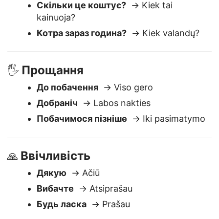
Де тут туалет?
→ Kur yra tualetas?
Скільки це коштує?
→ Kiek tai
kainuoja?
Котра зараз година?
→ Kiek valandų?
Прощання
🖐️
До побачення
→ Viso gero
Добраніч
→ Labos nakties
Побачимося пізніше
→ Iki pasimatymo
Ввічливість
🙏
Дякую
→ Ačiū
Вибачте
→ Atsiprašau