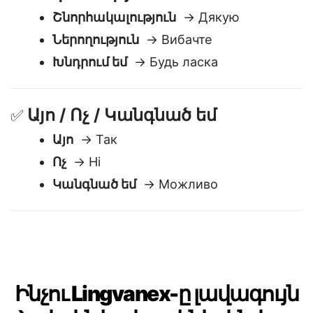
Կարոտություն
🙏
Շնորհակալություն
→ Дякую
Ներողություն
→ Вибачте
Խնդրում եմ
→ Будь ласка
Այո / Ոչ / Կանգնած եմ
✅
Այո
→ Так
Ոչ
→ Ні
Կանգնած եմ
→ Можливо