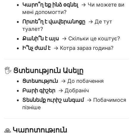
Հարցեր և Օգնություն
❓
Կարո՞ղ եք ինձ օգնել
→ Чи можете ви
мені допомогти?
Որտե՞ղ է վավերանոցը
→ Де тут
туалет?
Քանի՞ն է այս
→ Скільки це коштує?
Ի՞նչ ժամ է
→ Котра зараз година?
Ցտեսություն Ասելը
🖐️
Ցտեսություն
→ До побачення
Բարի գիշեր
→ Добраніч
Տեսնեմք ուրիշ անգամ
→ Побачимося
пізніше