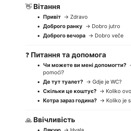
Скільки це коштує?
→ Koliko ovo
Котра зараз година?
→ Koliko je s
Ввічливість
🙏
Дякую
→ Hvala
Вибачте
→ Izvinjavam se
Будь ласка
→ Molim
Чому Lingvane