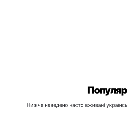
Популярн
Нижче наведено часто вживані українськ
Вітання
👋
Привіт
→ Zdravo
Доброго ранку
→ Dobro jutro
Доброго вечора
→ Dobro veče
Питання та допомога
❓
Чи можете ви мені допомогти?
→
pomoći?
Де тут туалет?
→ Gdje je WC?