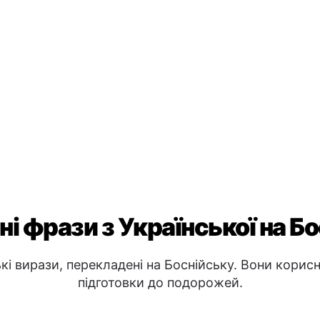
і фрази з Української на Б
і вирази, перекладені на Боснійську. Вони корисн
підготовки до подорожей.
Базові від
😊
Мені добр
Я розумію
Я не розу
Прощанн
🖐️
 Možeš li mi
До побач
Добраніч