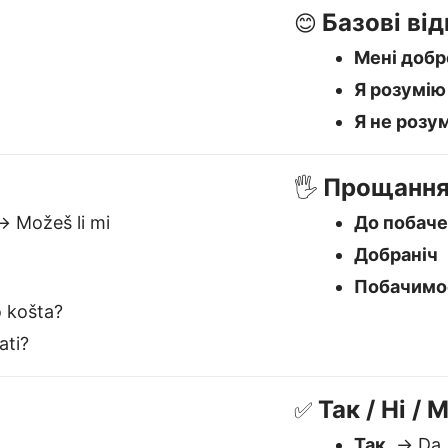
Побачимос
 košta?
ati?
Так / Ні /
✅
Так
→ Da
Ні
→ Ne
Можливо
x є найкращим Український
перекладачем