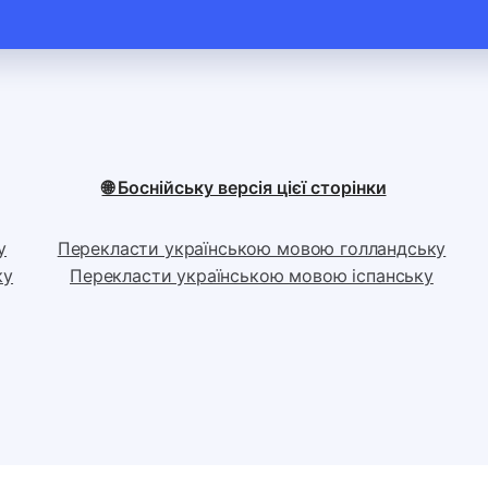
🌐 Боснійську версія цієї сторінки
у
Перекласти українською мовою голландську
ку
Перекласти українською мовою іспанську