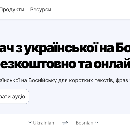
Продукти
Ресурси
ч з української на Бо
езкоштовно та онла
їнської на Боснійську для коротких текстів, фраз
ати аудіо
Ukrainian
Bosnian