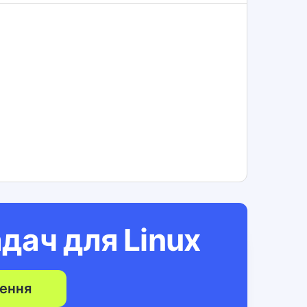
адач для
Linux
ення