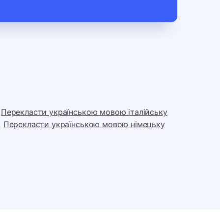
Перекласти українською мовою італійську
Перекласти українською мовою німецьку