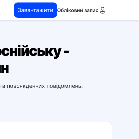
Завантажити
Обліковий запис
снійську -
йн
 та повсякденних повідомлень.