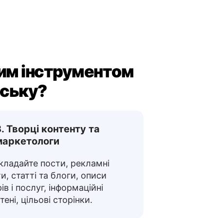
им інструментом
йську?
3. Творці контенту та
маркетологи
кладайте пости, рекламні
и, статті та блоги, описи
ів і послуг, інформаційні
ені, цільові сторінки.