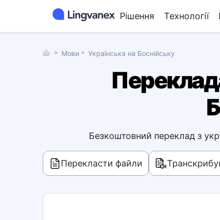
Рішення
Технології
˃
Мови
˃
Українська на Боснійську
Переклада
Б
Безкоштовний переклад з укра
Перекласти файли
Транскрибув