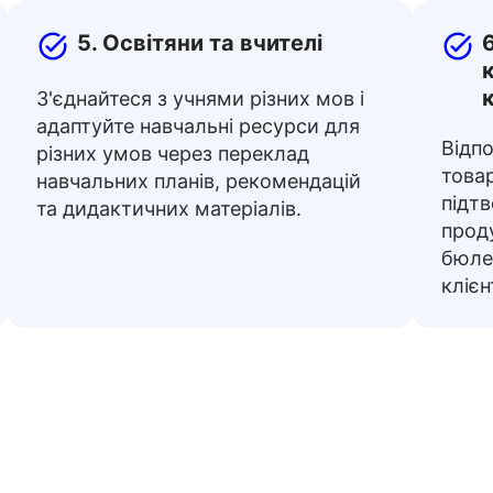
5. Освітяни та вчителі
З'єднайтеся з учнями різних мов і
адаптуйте навчальні ресурси для
Відпо
різних умов через переклад
това
навчальних планів, рекомендацій
підт
та дидактичних матеріалів.
проду
бюлет
клієн