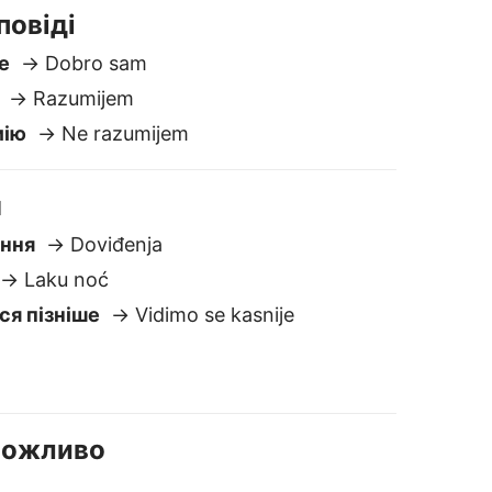
я пізніше
→ Vidimo se kasnije
 Можливо
→ Možda
 до Боснійську