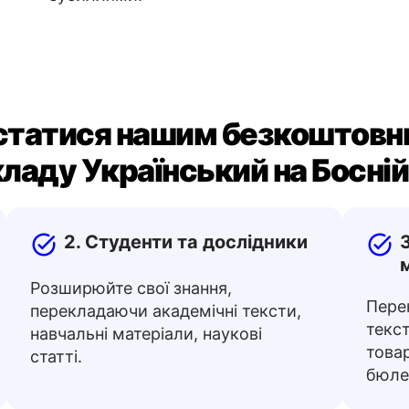
статися нашим безкоштовн
ладу Український на Босні
2. Студенти та дослідники
Розширюйте свої знання,
Пере
перекладаючи академічні тексти,
текст
навчальні матеріали, наукові
товар
статті.
бюлет