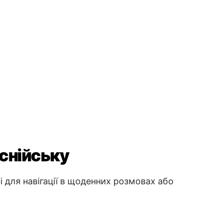
оснійську
і для навігації в щоденних розмовах або
повіді
е
→ Dobro sam
→ Razumijem
мію
→ Ne razumijem
я
ення
→ Doviđenja
→ Laku noć