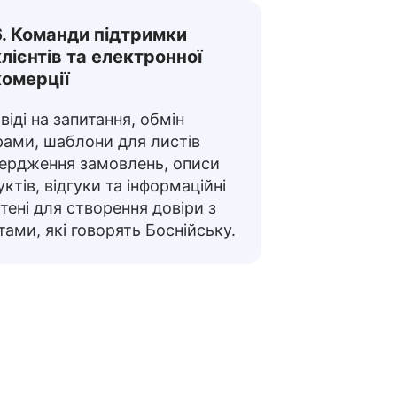
6. Команди підтримки
клієнтів та електронної
комерції
віді на запитання, обмін
рами, шаблони для листів
вердження замовлень, описи
ктів, відгуки та інформаційні
ені для створення довіри з
тами, які говорять Боснійську.