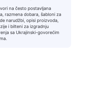
ori na često postavljana
ja, razmena dobara, šabloni za
de narudžbi, opisi proizvoda,
ije i bilteni za izgradnju
enja sa Ukrajinski-govorećim
ima.
rajinski
vnim razgovorima ili pripremu za putovanje.