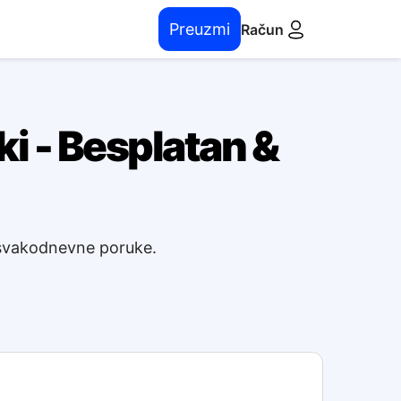
Preuzmi
Račun
i - Besplatan &
 svakodnevne poruke.