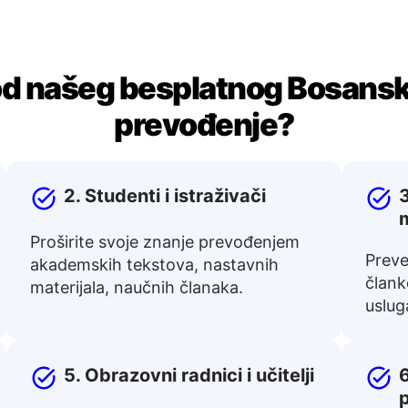
od našeg besplatnog Bosanski
prevođenje?
2. Studenti i istraživači
3
m
Proširite svoje znanje prevođenjem
Preve
akademskih tekstova, nastavnih
člank
materijala, naučnih članaka.
uslug
5. Obrazovni radnici i učitelji
6
p