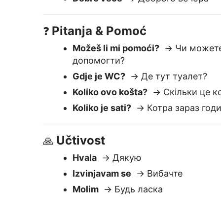
Učtivost
🙏
Hvala
→ Дякую
Izvinjavam se
→ Вибачте
Molim
→ Будь ласка
Zašto je Lingva
Lako za korištenje
Zalijepite tekst — dobijate trenutni
prevod. Uredite ili kopirajte odmah.