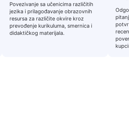
Povezivanje sa učenicima različitih
Odgov
jezika i prilagođavanje obrazovnih
pitan
resursa za različite okvire kroz
potvr
prevođenje kurikuluma, smernica i
recenz
didaktičkog materijala.
pover
kupc
ene fraze sa bosanskog na Uk
eni na Ukrajinski. Korisni su za navigaciju u svakodne