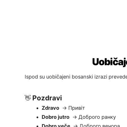
Pozdravi
👋
Zdravo
→ Привіт
Dobro jutro
→ Доброго ранку
Dobro veče
→ Доброго вечора
Pitanja & Pomoć
❓
Možeš li mi pomoći?
→ Чи можете
допомогти?
Gdje je WC?
→ Де тут туалет?
Koliko ovo košta?
→ Скільки це к
Koliko je sati?
→ Котра зараз годи