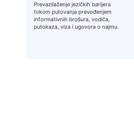
Prevazilaženje jezičkih barijera
tokom putovanja prevođenjem
informativnih brošura, vodiča,
putokaza, viza i ugovora o najmu.
Uobičaj
Ispod su uobičajeni bosanski izrazi preved