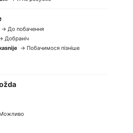
Možda
Можливо
inski prevodilac
igurno i privatno
e čuvamo niti dijelimo vaše
ekstove. Za razliku od većine drugih