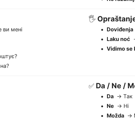
Da / Ne / 
✅
Da
→ Так
Ne
→ Ні
Možda
→ 
nex najbolji Bosanski to Ukraj
Razumije kontekst
S
Obrađuje značenje, ton i nijanse —
N
bitno za jezike poput Ukrajinski.
t