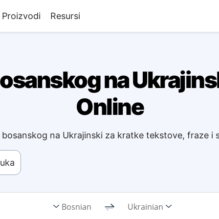
Proizvodi
Resursi
bosanskog na Ukrajinsk
Online
 bosanskog na Ukrajinski za kratke tekstove, fraze i
vuka
Bosnian
Ukrainian