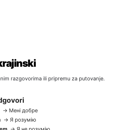
dgovori
→ Мені добре
m
→ Я розумію
jem
→ Я не розумію
e
→ До побачення
 Добраніч
kasnije
→ Побачимося пізніше