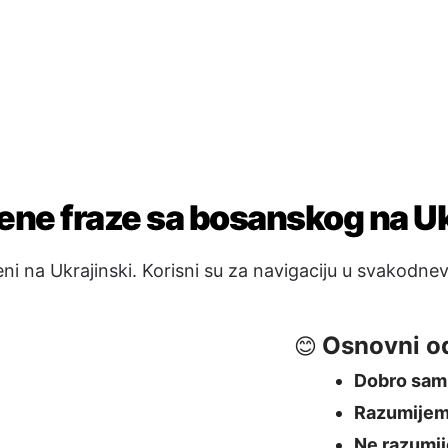
Osnovni o
😊
Dobro sam
Razumije
Ne razumi
Opraštanj
🖐️
 ви мені
Doviđenja
Laku noć
→
Vidimo se 
оштує?
на?