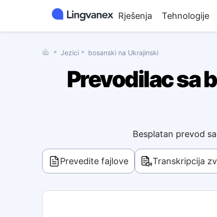
Rješenja
Tehnologije
˃
Jezici
˃
bosanski na Ukrajinski
Prevodilac sa 
Besplatan prevod sa
Prevedite fajlove
Transkripcija z