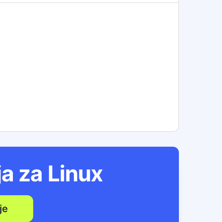
ja za
Linux
je