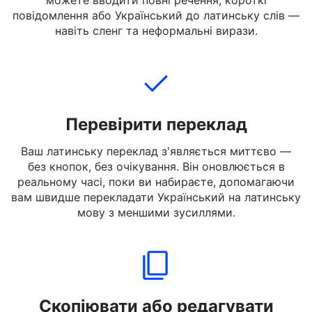
Наберіть, вставте або завантажте текст
Український, який ви хочете перекласти. Ви
можете вводити повні речення, короткі
повідомлення або Український до латинську слів —
навіть сленг та неформальні вирази.
Перевірити переклад
Ваш латинську переклад з'являється миттєво —
без кнопок, без очікування. Він оновлюється в
реальному часі, поки ви набираєте, допомагаючи
вам швидше перекладати Український на латинську
мову з меншими зусиллями.