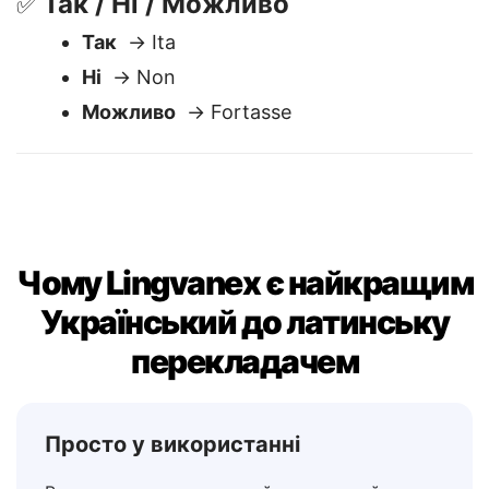
Так / Ні / Можливо
✅
Так
→ Ita
Ні
→ Non
Можливо
→ Fortasse
Чому Lingvanex є найкращим
Український до латинську
перекладачем