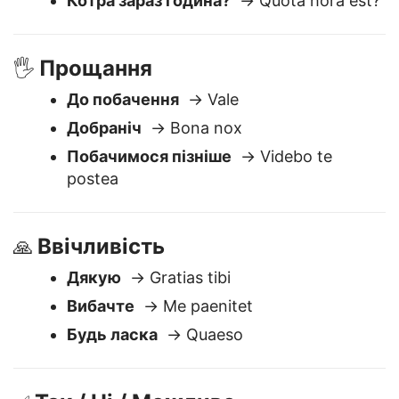
Скільки це коштує?
→ Quanti hoc est?
Котра зараз година?
→ Quota hora est?
Прощання
🖐️
До побачення
→ Vale
Добраніч
→ Bona nox
Побачимося пізніше
→ Videbo te
postea
Ввічливість
🙏
Дякую
→ Gratias tibi
Вибачте
→ Me paenitet
Будь ласка
→ Quaeso