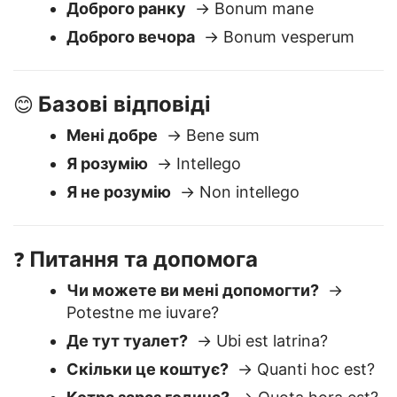
Привіт
→ Salve
Доброго ранку
→ Bonum mane
Доброго вечора
→ Bonum vesperum
Базові відповіді
😊
Мені добре
→ Bene sum
Я розумію
→ Intellego
Я не розумію
→ Non intellego
Питання та допомога
❓
Чи можете ви мені допомогти?
→
Potestne me iuvare?
Де тут туалет?
→ Ubi est latrina?