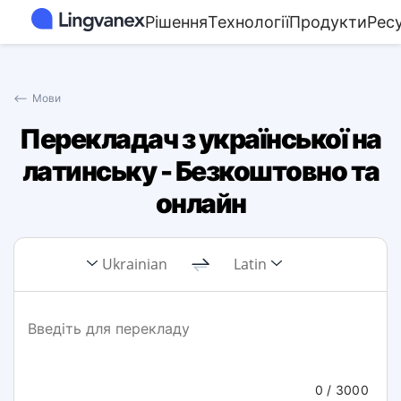
Рішення
Технології
Продукти
Рес
⟵
Мови
Перекладач з української на
латинську - Безкоштовно та
онлайн
Ukrainian
Latin
0
/ 3000