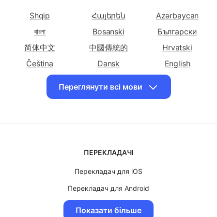
мовою
мовою
мовою
Виберіть інші мови
Боснійську
Болгарську
Каталонську
Перекласти
Перекласти
Перекласти
Shqip
Հայերեն
Azərbaycan
українською
українською
українською
мовою Китайську
বাংলা
Bosanski
мовою
Български
мовою
(спрощена)
Китайську
хорватську
简体中文
中國傳統的
Hrvatski
(традиційна)
Čeština
Dansk
English
Перекласти
Перекласти
Перекласти
Eesti keel
فارسی
Suomalainen
українською
українською
українською
Переглянути всі мови
ქართული
Ελληνικά
עִברִית
мовою чеську
мовою данську
мовою
голландську
Magyar
Bahasa Indonesia
日本
Перекласти
Перекласти
Перекласти
Казақ
한국인
Latviski
українською
українською
українською
Lietuvių
Македонски
Bahasa Malay
мовою англійську
мовою
мовою
ПЕРЕКЛАДАЧІ
Norsk
Polskie
Português
есперанто
естонську
Перекладач для iOS
Română
Српски ћирилиц
සිංහල
Перекласти
Перекласти
Перекласти
українською
українською
українською
Перекладач для Android
Slovenský
Slovenščina
Svenska