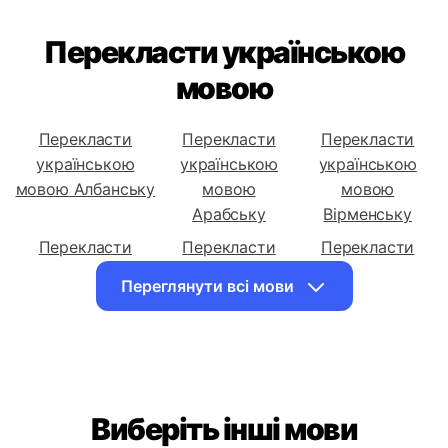
Перекласти українською
мовою
Перекласти
Перекласти
Перекласти
українською
українською
українською
мовою Албанську
мовою
мовою
Арабську
Вірменську
Перекласти
Перекласти
Перекласти
українською
українською
українською
Переглянути всі мови
мовою
мовою
мовою
Азербайджанську
Білоруську
Бенгальську
Перекласти
Перекласти
Перекласти
українською
українською
українською