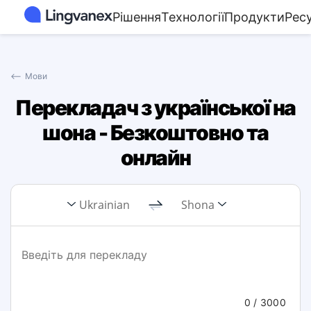
Рішення
Технології
Продукти
Рес
⟵
Мови
Перекладач з української на
шона - Безкоштовно та
онлайн
Ukrainian
Shona
0
/ 3000