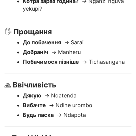
marii?
Котра зараз година?
→ Nganzi nguva
yekupi?
Прощання
🖐️
До побачення
→ Sarai
Добраніч
→ Manheru
Побачимося пізніше
→ Tichasangana
Ввічливість
🙏
Дякую
→ Ndatenda
Вибачте
→ Ndine urombo
Будь ласка
→ Ndapota