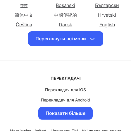
Перекласти
Перекласти
Перекласти
Shqip
Հայերեն
Azərbaycan
українською
українською
українською
мовою Китайську
বাংলা
Bosanski
мовою
Български
мовою
(спрощена)
Китайську
хорватську
简体中文
中國傳統的
Hrvatski
(традиційна)
Čeština
Dansk
English
Перекласти
Перекласти
Перекласти
Eesti keel
فارسی
Suomalainen
українською
українською
українською
Переглянути всі мови
ქართული
Ελληνικά
עִברִית
мовою чеську
мовою данську
мовою
голландську
Magyar
Bahasa Indonesia
日本
Перекласти
Перекласти
Перекласти
Казақ
한국인
Latviski
українською
українською
українською
Lietuvių
Македонски
Bahasa Malay
мовою англійську
мовою
мовою
ПЕРЕКЛАДАЧІ
Norsk
Polskie
Português
есперанто
естонську
Перекладач для iOS
Română
Српски ћирилиц
සිංහල
Перекласти
Перекласти
Перекласти
українською
українською
українською
Перекладач для Android
Slovenský
Slovenščina
Svenska
мовою перську
мовою фінську
мовою
Перекладач для MacOS
ไทย
Türk
O'zbek
Показати більше
Французьку