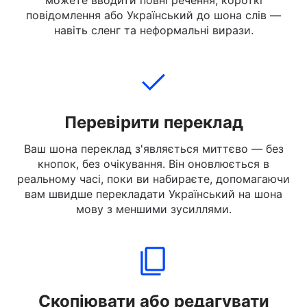
Наберіть, вставте або завантажте текст
Український, який ви хочете перекласти. Ви
можете вводити повні речення, короткі
повідомлення або Український до шона слів —
навіть сленг та неформальні вирази.
Перевірити переклад
Ваш шона переклад з'являється миттєво — без
кнопок, без очікування. Він оновлюється в
реальному часі, поки ви набираєте, допомагаючи
вам швидше перекладати Український на шона
мову з меншими зусиллями.