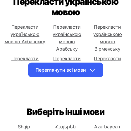
Перекласти українською
мовою
Перекласти
Перекласти
Перекласти
українською
українською
українською
мовою Албанську
мовою
мовою
Арабську
Вірменську
Перекласти
Перекласти
Перекласти
українською
українською
українською
Переглянути всі мови
мовою
мовою
мовою
Азербайджанську
Білоруську
Бенгальську
Перекласти
Перекласти
Перекласти
українською
українською
українською
мовою
мовою
мовою
Виберіть інші мови
Боснійську
Болгарську
Каталонську