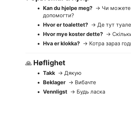
Beklager
→ Вибачте
Vennligst
→ Будь ласка
Hvorfor Lingvane
Enkel å bruke
Lim inn tekst — få umiddelbar
oversettelse. Rediger eller kopier
med en gang.