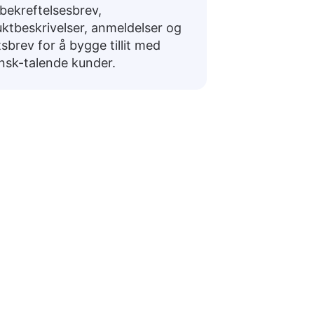
bekreftelsesbrev,
ktbeskrivelser, anmeldelser og
sbrev for å bygge tillit med
nsk-talende kunder.
insk
ge samtaler eller forberede seg til reiser.
ende Svar