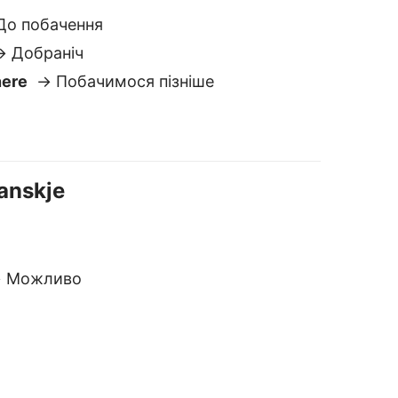
 Можливо
insk oversetteren
ikker og privat
i lagrer eller deler ikke tekstene
ine. I motsetning til de fleste andre
versettere, forblir dataene dine hos
eg.