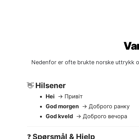
Hei
→ Привіт
God morgen
→ Доброго ранку
God kveld
→ Доброго вечора
Spørsmål & Hjelp
❓
Kan du hjelpe meg?
→ Чи можете 
допомогти?
Hvor er toalettet?
→ Де тут туале
Hvor mye koster dette?
→ Скільки
Hva er klokka?
→ Котра зараз год
Høflighet
🙏
Takk
→ Дякую