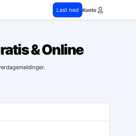
Last ned
Konto
Gratis & Online
hverdagsmeldinger.