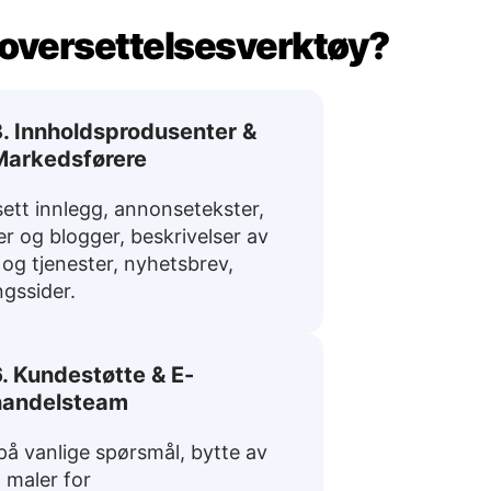
k oversettelsesverktøy?
. Innholdsprodusenter &
Markedsførere
ett innlegg, annonsetekster,
ler og blogger, beskrivelser av
 og tjenester, nyhetsbrev,
ngssider.
. Kundestøtte & E-
handelsteam
på vanlige spørsmål, bytte av
, maler for