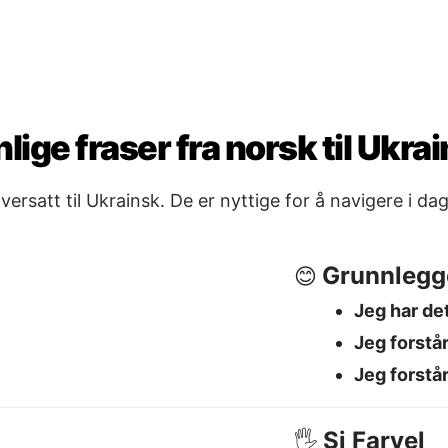
Jeg har de
Jeg forstå
Jeg forstår
Si Farvel
🖐️
ви мені
Ha det
→ Д
God natt
→
т?
Se deg se
 це коштує?
ина?
Ja / Nei / 
✅
Ja
→ Так