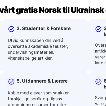
vårt gratis Norsk til Ukrains
2. Studenter & Forskere
3
Utvid kunnskapen din ved å
Overs
oversette akademiske tekster,
artik
undervisningsmateriell,
varer
vitenskapelige artikler.
landi
5. Utdannere & Lærere
6
Koble med elever som snakker
Svar 
forskjellige språk og tilpass
varer
utdanningsressurser for ulike