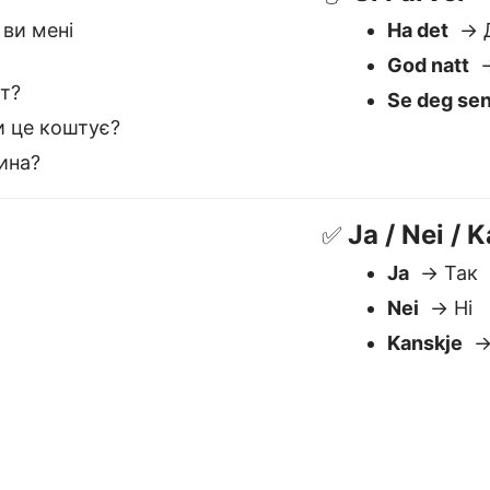
Nei
→ Ні
Kanskje
→
x er den beste Norsk til Ukra
Forstår kontekst
S
Håndterer mening, tone og nyanse
V
— essensielt for språk som Ukrainsk.
d
o
d