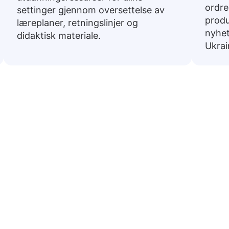
ordre
settinger gjennom oversettelse av
produ
læreplaner, retningslinjer og
nyhet
didaktisk materiale.
Ukrai
lige fraser fra norsk til Ukra
rsatt til Ukrainsk. De er nyttige for å navigere i dagli
Grunnlegg
😊