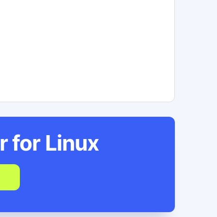
r for
Linux