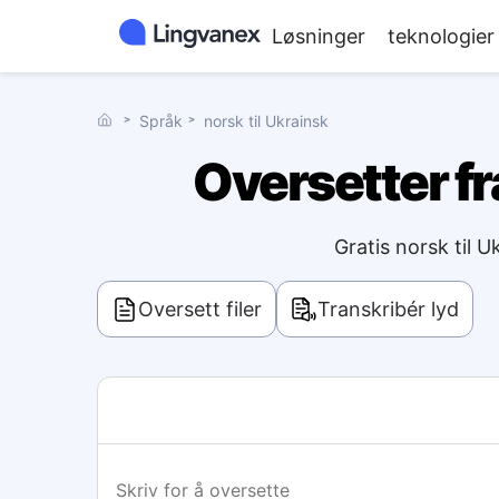
Løsninger
teknologier
˃
Språk
˃
norsk til Ukrainsk
Oversetter fra
Gratis norsk til 
Oversett filer
Transkribér lyd