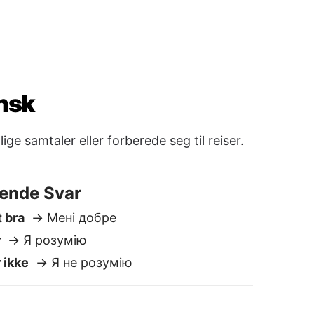
t bra
→ Мені добре
r
→ Я розумію
 ikke
→ Я не розумію
о побачення
 Добраніч
nere
→ Побачимося пізніше
Kanskje