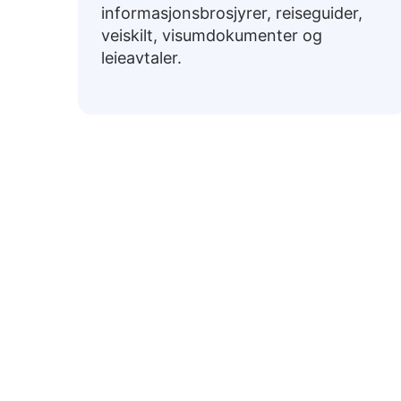
informasjonsbrosjyrer, reiseguider,
veiskilt, visumdokumenter og
leieavtaler.
Van
Nedenfor er ofte brukte norske uttrykk ove
Hilsener
👋