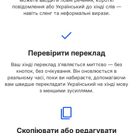
Наберіть, вставте або завантажте текст
Український, який ви хочете перекласти. Ви
можете вводити повні речення, короткі
повідомлення або Український до хінді слів —
навіть сленг та неформальні вирази.
Перевірити переклад
Ваш хінді переклад з'являється миттєво — без
кнопок, без очікування. Він оновлюється в
реальному часі, поки ви набираєте, допомагаючи
вам швидше перекладати Український на хінді мову
з меншими зусиллями.