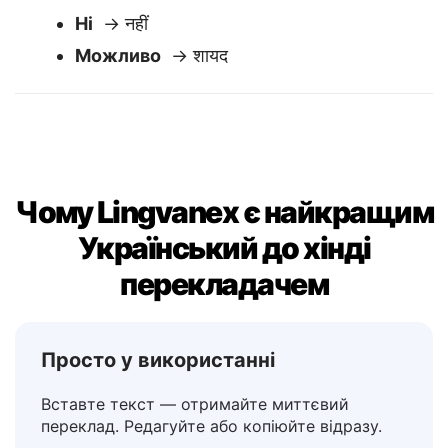
Так / Ні / Можливо
✅
Так
→ हाँ
Ні
→ नहीं
Можливо
→ शायद
Чому Lingvanex є найкращим
Український до хінді
перекладачем
Просто у використанні