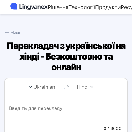
Рішення
Технології
Продукти
Рес
⟵
Мови
Перекладач з української на
хінді - Безкоштовно та
онлайн
Ukrainian
Hindi
0
/ 3000