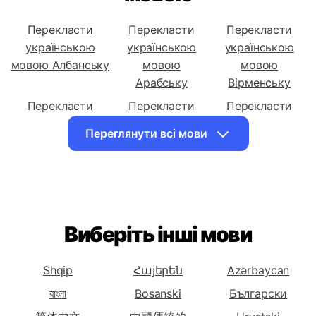
Перекласти українською
мовою
Перекласти
Перекласти
Перекласти
українською
українською
українською
мовою Албанську
мовою
мовою
Арабську
Вірменську
Перекласти
Перекласти
Перекласти
українською
українською
українською
Переглянути всі мови
мовою
мовою
мовою
Азербайджанську
Білоруську
Бенгальську
Перекласти
Перекласти
Перекласти
українською
українською
українською
мовою
мовою
мовою
Виберіть інші мови
Боснійську
Болгарську
Каталонську
Перекласти
Перекласти
Перекласти
Shqip
Հայերեն
Azərbaycan
українською
українською
українською