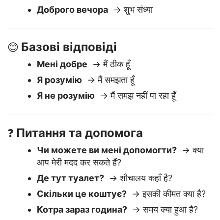
Привіт
→ नमस्ते
Доброго ранку
→ शुभ प्रभात
Доброго вечора
→ शुभ संध्या
Базові відповіді
😊
Мені добре
→ मैं ठीक हूँ
Я розумію
→ मैं समझता हूँ
Я не розумію
→ मैं समझ नहीं पा रहा हूँ
Питання та допомога
❓
Чи можете ви мені допомогти?
→ क्या
आप मेरी मदद कर सकते हैं?
Де тут туалет?
→ शौचालय कहाँ है?
Скільки це коштує?
→ इसकी कीमत क्या है?