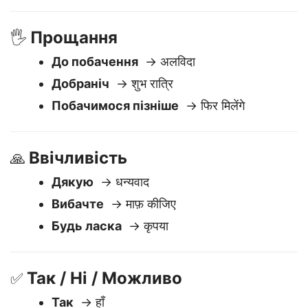
Котра зараз година?
→ समय क्या हुआ है?
Прощання
🖐️
До побачення
→ अलविदा
Добраніч
→ शुभ रात्रि
Побачимося пізніше
→ फिर मिलेंगे
Ввічливість
🙏
Дякую
→ धन्यवाद
Вибачте
→ माफ़ कीजिए
Будь ласка
→ कृपया