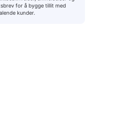
sbrev for å bygge tillit med
talende kunder.
k
 samtaler eller forberede seg til reiser.
ende Svar
t bra
→ Tá mé go maith