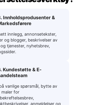
. Innholdsprodusenter &
Markedsførere
ett innlegg, annonsetekster,
ler og blogger, beskrivelser av
 og tjenester, nyhetsbrev,
ngssider.
. Kundestøtte & E-
handelsteam
på vanlige spørsmål, bytte av
, maler for
bekreftelsesbrev,
ktbeskrivelser, anmeldelser og