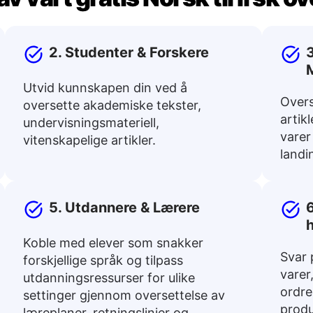
2. Studenter & Forskere
3
Utvid kunnskapen din ved å
Overs
oversette akademiske tekster,
artik
undervisningsmateriell,
varer
vitenskapelige artikler.
landi
5. Utdannere & Lærere
6
Koble med elever som snakker
Svar 
forskjellige språk og tilpass
varer
utdanningsressurser for ulike
ordre
settinger gjennom oversettelse av
produ
læreplaner, retningslinjer og