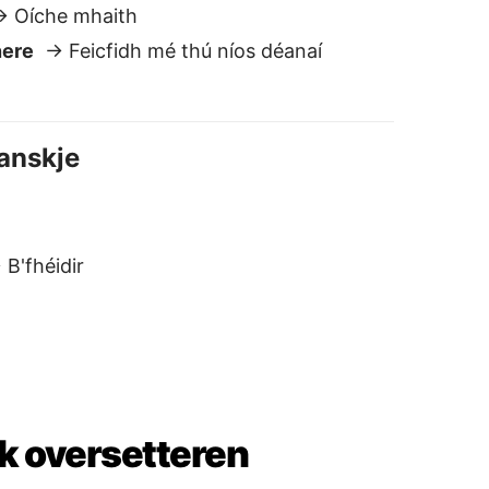
sk oversetteren
ikker og privat
i lagrer eller deler ikke tekstene
ine. I motsetning til de fleste andre
versettere, forblir dataene dine hos
eg.
e setninger