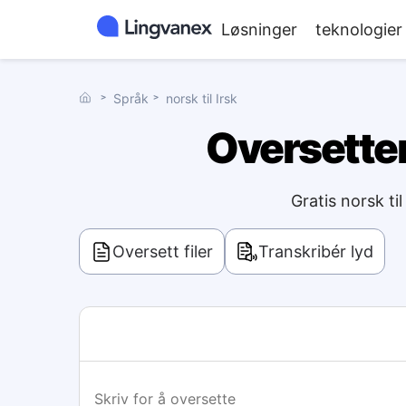
Løsninger
teknologier
˃
Språk
˃
norsk til Irsk
Oversetter 
Gratis norsk ti
Oversett filer
Transkribér lyd