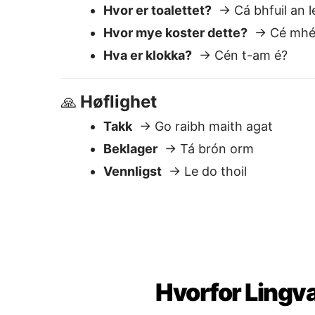
Hvorfor Lingva
Enkel å bruke
Lim inn tekst — få umiddelbar
oversettelse. Rediger eller kopier
med en gang.
Umiddelbare