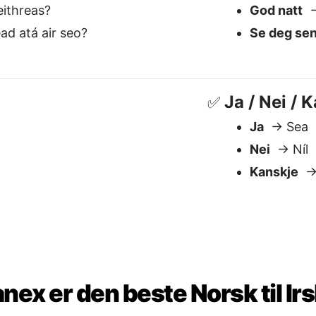
nex er den beste Norsk til Ir
Forstår kontekst
S
Håndterer mening, tone og nyanse
V
— essensielt for språk som Irsk.
d
o
d
 resultater
Håndterer kompleks