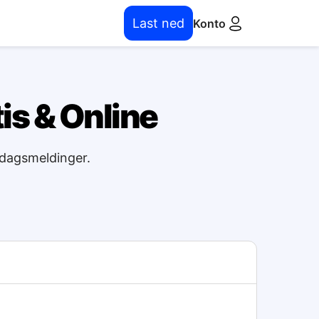
Last ned
Konto
tis & Online
erdagsmeldinger.