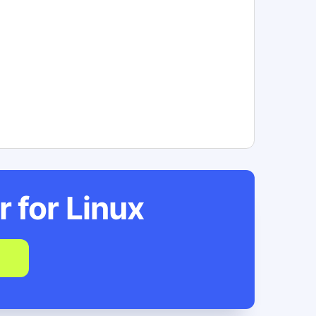
r for
Linux