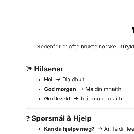
God morgen
→ Maidin mhaith
God kveld
→ Tráthnóna maith
Spørsmål & Hjelp
❓
Kan du hjelpe meg?
→ An féidir lea
Hvor er toalettet?
→ Cá bhfuil an l
Hvor mye koster dette?
→ Cé mhéad
Hva er klokka?
→ Cén t-am é?
Høflighet
🙏
Takk
→ Go raibh maith agat
Beklager
→ Tá brón orm
Vennligst
→ Le do thoil