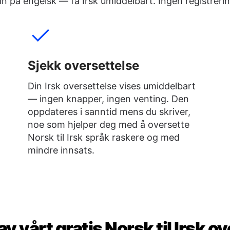
din på engelsk — få Irsk umiddelbart. Ingen registrer
Sjekk oversettelse
Din Irsk oversettelse vises umiddelbart
— ingen knapper, ingen venting. Den
oppdateres i sanntid mens du skriver,
noe som hjelper deg med å oversette
Norsk til Irsk språk raskere og med
mindre innsats.
v vårt gratis Norsk til Irsk 