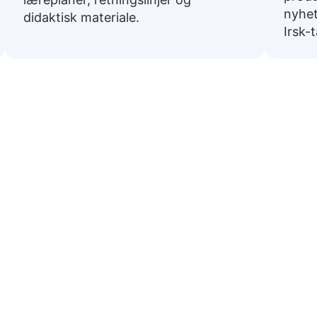
nyhet
didaktisk materiale.
Irsk-
Vanlige fraser fra norsk til Irs
versatt til Irsk. De er nyttige for å navigere i daglige
Grunnlegg
😊
Jeg har de