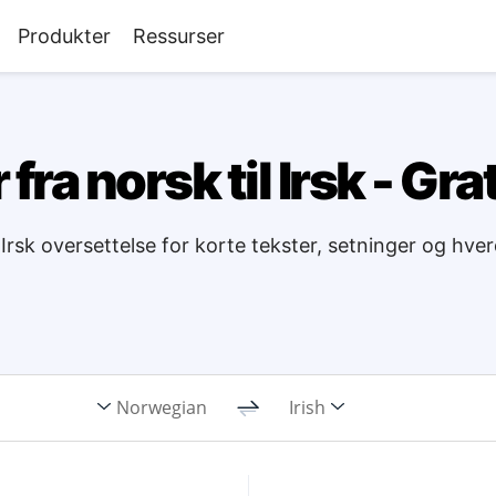
Produkter
Ressurser
fra norsk til Irsk - Gra
l Irsk oversettelse for korte tekster, setninger og hv
Norwegian
Irish