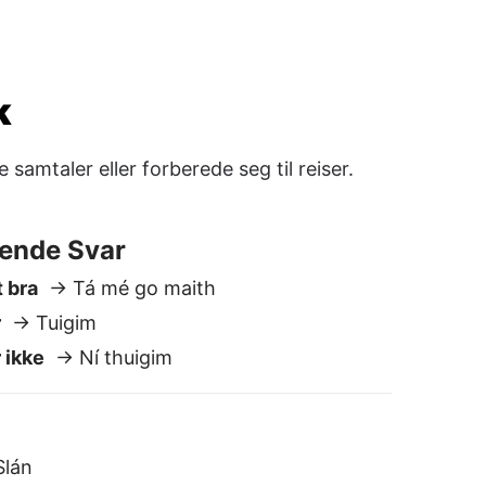
r
→ Tuigim
 ikke
→ Ní thuigim
lán
 Oíche mhaith
nere
→ Feicfidh mé thú níos déanaí
Kanskje
B'fhéidir