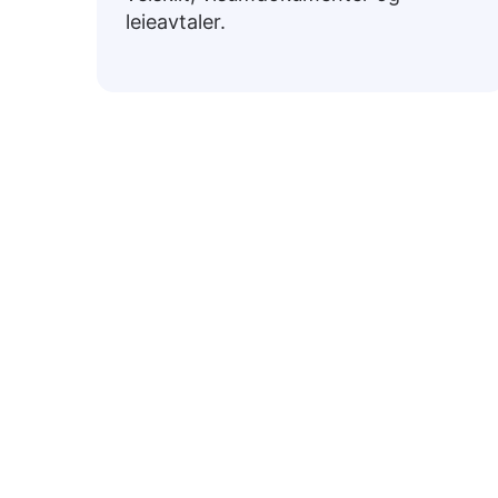
leieavtaler.
Nedenfor er ofte brukte norske uttrykk o
Hilsener
👋
Hei
→ Dia dhuit