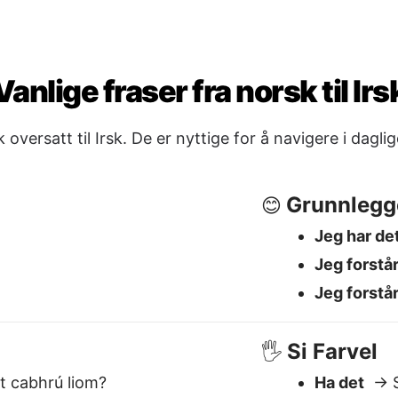
Jeg forstå
Jeg forstår
Si Farvel
🖐️
t cabhrú liom?
Ha det
→ S
eithreas?
God natt
→
 atá air seo?
Se deg se
Ja / Nei / 
✅
Ja
→ Sea
Nei
→ Níl
Kanskje
→ 