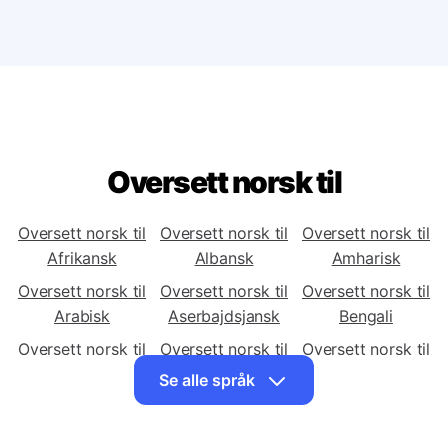
til Mongolsk for PC eller mobil?
Oversett norsk til
Oversett norsk til
Oversett norsk til
Oversett norsk til
Afrikansk
Albansk
Amharisk
Oversett norsk til
Oversett norsk til
Oversett norsk til
Arabisk
Aserbajdsjansk
Bengali
Oversett norsk til
Oversett norsk til
Oversett norsk til
Bosnisk
Bulgarsk
Cebuano
Se alle språk