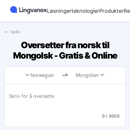
Løsninger
teknologier
Produkter
Re
⟵
Språk
Oversetter fra norsk til
Mongolsk - Gratis & Online
Norwegian
Mongolian
0
/ 3000