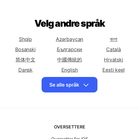
Oversett norsk til
Oversett norsk til
Oversett norsk til
Kinesisk
Kinesisk
Kroatisk
(Forenklet)
(Tradisjonelt)
Oversett norsk til
Oversett norsk til
Oversett norsk til
Tsjekkisk
Velg andre språk
Dansk
Nederlandsk
Oversett norsk til
Oversett norsk til
Oversett norsk til
Engelske
Estisk
Persisk
Shqip
Azərbaycan
বাংলা
Oversett norsk til
Oversett norsk til
Oversett norsk til
Bosanski
Български
Català
Finsk
Fransk
Frisisk
简体中文
中國傳統的
Hrvatski
Oversett norsk til
Oversett norsk til
Oversett norsk til
Dansk
English
Eesti keel
Georgisk
Tysk
Gresk
فارسی
Suomalainen
Ελληνικά
Se alle språk
Oversett norsk til
Oversett norsk til
Oversett norsk til
עִברִית
Magyar
Íslenskur
Hawaiisk
Hebraisk
Hindi
Bahasa Indonesia
日本
한국인
Oversett norsk til
Oversett norsk til
Oversett norsk til
Ungarsk
Latviski
Islandsk
Lietuvių
Македонски
Indonesisk
Oversett norsk til
Bahasa Malay
Oversett norsk til
मराठी
Oversett norsk til
မြန်မာ