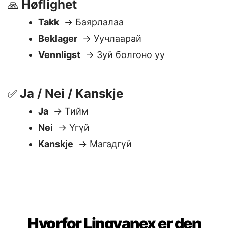
Høflighet
🙏
Takk
→ Баярлалаа
Beklager
→ Уучлаарай
Vennligst
→ Зуй болгоно уу
Ja / Nei / Kanskje
✅
Ja
→ Тийм
Nei
→ Үгүй
Kanskje
→ Магадгүй