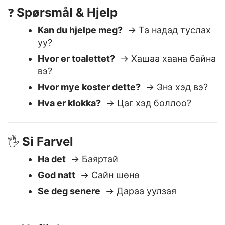
Spørsmål & Hjelp
❓
Kan du hjelpe meg?
→ Та надад туслах
уу?
Hvor er toalettet?
→ Хашаа хаана байна
вэ?
Hvor mye koster dette?
→ Энэ хэд вэ?
Hva er klokka?
→ Цаг хэд боллоо?
Si Farvel
🖐️
Ha det
→ Баяртай
God natt
→ Сайн шөнө
Se deg senere
→ Дараа уулзая