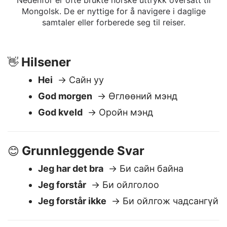
Mongolsk
Nedenfor er ofte brukte norske uttrykk oversatt til
Mongolsk. De er nyttige for å navigere i daglige
samtaler eller forberede seg til reiser.
Hilsener
👋
Hei
→ Сайн уу
God morgen
→ Өглөөний мэнд
God kveld
→ Оройн мэнд
Grunnleggende Svar
😊
Jeg har det bra
→ Би сайн байна
Jeg forstår
→ Би ойлголоо
Jeg forstår ikke
→ Би ойлгож чадсангүй