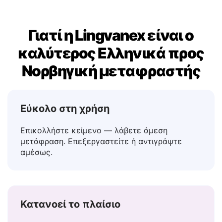
Γιατί η Lingvanex είναι ο
καλύτερος Ελληνικά προς
Νορβηγική μεταφραστής
Εύκολο στη χρήση
Επικολλήστε κείμενο — λάβετε άμεση
μετάφραση. Επεξεργαστείτε ή αντιγράψτε
αμέσως.