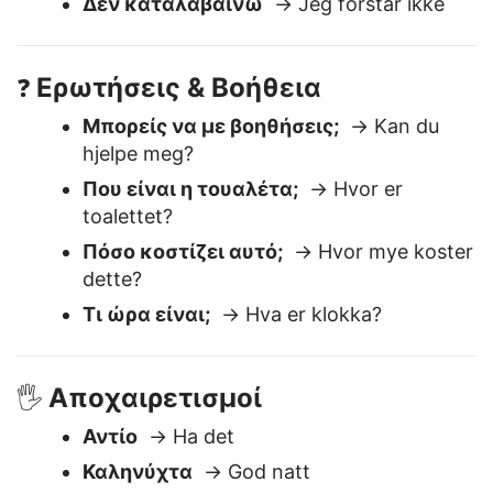
Καταλαβαίνω
→ Jeg forstår
Δεν καταλαβαίνω
→ Jeg forstår ikke
Ερωτήσεις & Βοήθεια
❓
Μπορείς να με βοηθήσεις;
→ Kan du
hjelpe meg?
Που είναι η τουαλέτα;
→ Hvor er
toalettet?
Πόσο κοστίζει αυτό;
→ Hvor mye koster
dette?
Τι ώρα είναι;
→ Hva er klokka?
Αποχαιρετισμοί
🖐️
Αντίο
→ Ha det