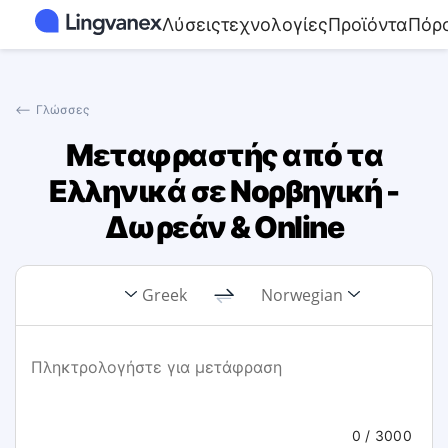
Λύσεις
τεχνολογίες
Προϊόντα
Πόρο
⟵
Γλώσσες
Μεταφραστής από τα
Ελληνικά σε Νορβηγική -
Δωρεάν & Online
Greek
Norwegian
0
/ 3000