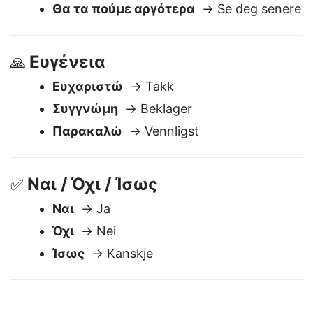
Καληνύχτα
→ God natt
Θα τα πούμε αργότερα
→ Se deg senere
Ευγένεια
🙏
Ευχαριστώ
→ Takk
Συγγνώμη
→ Beklager
Παρακαλώ
→ Vennligst
Ναι / Όχι / Ίσως
✅
Ναι
→ Ja
Όχι
→ Nei
Ίσως
→ Kanskje