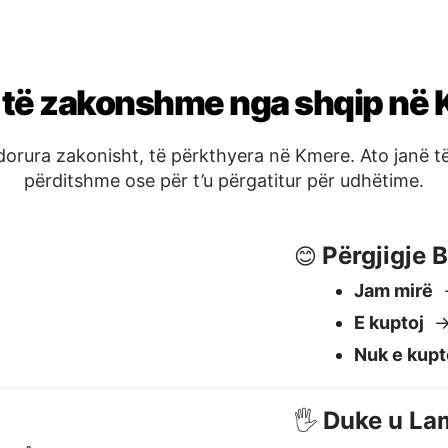
Jam mirë
→
E kuptoj
→ ខ
Nuk e kupt
Duke u La
🖐️
យខ្ញុំបានទេ?
Lamtumirë
Natën e mi
Shihemi m
Po / Jo / 
✅
Po
→ បាទ
Jo
→ ទេ
Ndoshta
→