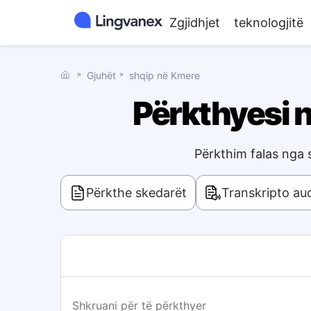
Zgjidhjet
teknologjitë
˃
Gjuhët
˃
shqip në Kmere
Përkthyesi n
Përkthim falas nga 
Përkthe skedarët
Transkripto au