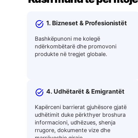
1. Bizneset & Profesionistët
Bashkëpunoni me kolegë
ndërkombëtarë dhe promovoni
produkte në tregjet globale.
4. Udhëtarët & Emigrantët
Kapërceni barrierat gjuhësore gjatë
udhëtimit duke përkthyer broshura
informacioni, udhëzues, shenja
rrugore, dokumente vize dhe
marrëveshje qiraje.