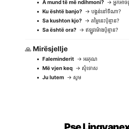
Pse Lingvanex
E lehtë për t'u përdorur
Ngjit tekstin — merr përkthimin
menjëherë. Redakto ose kopjo
menjëherë.
Rezultate t