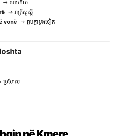
Shqip në Kmere
 sigurt dhe privat
e nuk ruajmë ose ndajmë tekstet
uaja. Ndryshe nga shumica e
ërkthyesve të tjerë, të dhënat tuaja
beten me ju.
kse