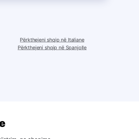
Përkthejeni shqip në Italiane
Përkthejeni shqip në Spanjolle
e