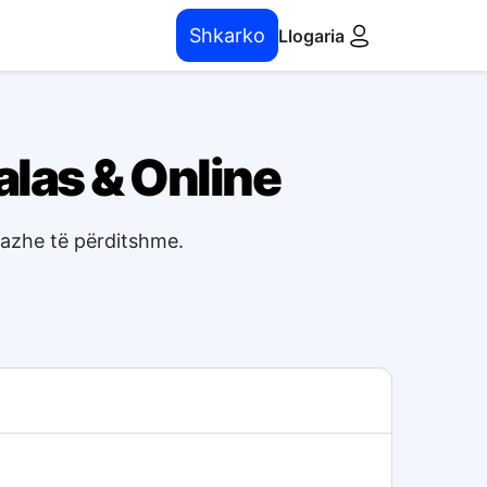
Shkarko
Llogaria
alas & Online
sazhe të përditshme.