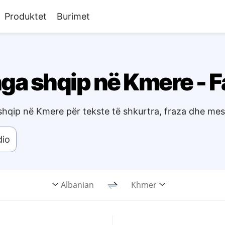
Produktet
Burimet
ga shqip në Kmere - F
shqip në Kmere për tekste të shkurtra, fraza dhe me
dio
Albanian
Khmer