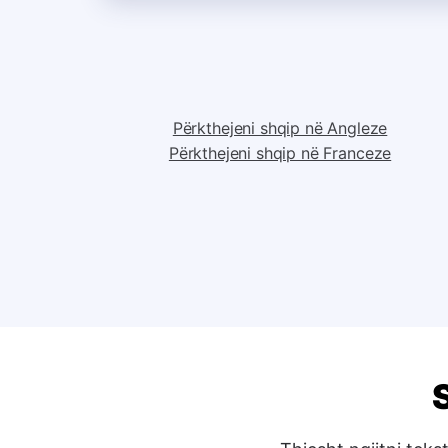
Përkthejeni shqip në Angleze
Përkthejeni shqip në Franceze
S