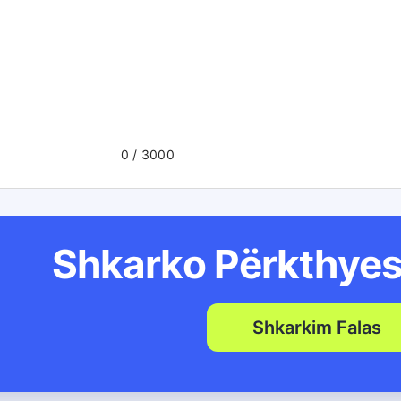
0
/ 3000
Shkarko Përkthyes
Shkarkim Falas