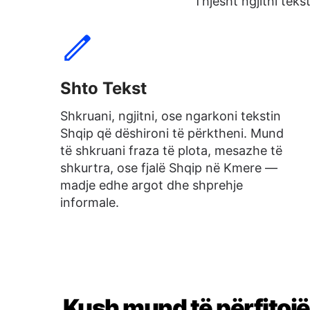
Thjesht ngjitni tek
Shto Tekst
Shkruani, ngjitni, ose ngarkoni tekstin
Shqip që dëshironi të përktheni. Mund
të shkruani fraza të plota, mesazhe të
shkurtra, ose fjalë Shqip në Kmere —
madje edhe argot dhe shprehje
informale.
Kush mund të përfitojë