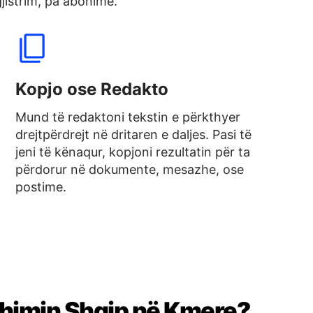
jistrim, pa abonime.
Kopjo ose Redakto
Mund të redaktoni tekstin e përkthyer
drejtpërdrejt në dritaren e daljes. Pasi të
jeni të kënaqur, kopjoni rezultatin për ta
përdorur në dokumente, mesazhe, ose
postime.
kthimin Shqip në Kmere?