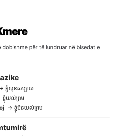
 ខ្ញុំសុខសប្បាយ
្ញុំយល់ព្រម
oj
→ ខ្ញុំមិនយល់ព្រម
mtumirë
→ លាហើយ
rë
→ រាត្រីសួស្តី
ë vonë
→ ជួបគ្នាម្តងទៀត
Ndoshta
 ប្រហែល