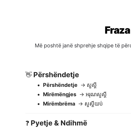
Përshëndetje
→ សួស្តី
Mirëmëngjes
→ អរុណសួស្តី
Mirëmbrëma
→ សួស្តីយប់
Pyetje & Ndihmë
❓
A mund të më ndihmoni?
→ អ្នកអាចជួ
Ku është banjo?
→ បង្គន់នៅទីណា?
Sa kushton kjo?
→ តម្លៃនេះប៉ុន្មាន?
Sa është ora?
→ ឥឡូវម៉ោងប៉ុន្មាន?
Mirësjellje
🙏
Faleminderit
→ អរគុណ
Më vjen keq
→ សុំទោស
Ju lutem
→ សូម