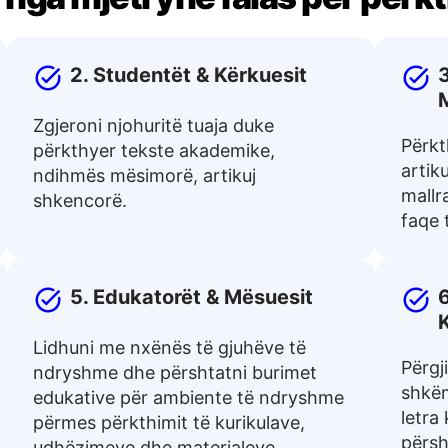
2. Studentët & Kërkuesit
3
Zgjeroni njohuritë tuaja duke
Përkt
përkthyer tekste akademike,
artik
ndihmës mësimorë, artikuj
mallr
shkencorë.
faqe 
5. Edukatorët & Mësuesit
6
Lidhuni me nxënës të gjuhëve të
Përgj
ndryshme dhe përshtatni burimet
shkëm
edukative për ambiente të ndryshme
letra
përmes përkthimit të kurikulave,
përsh
udhëzimeve dhe materialeve