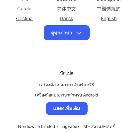
Shqip
Հայերեն
Azərbaycan
แปลภาษาไทยเป็น
แปลภาษาไทยเป็น
แปลภาษาไทยเป็น
เอสโตเนีย
เปอร์เซีย
ฟินนิช
বাংলা
Bosanski
Български
แปลภาษาไทยเป็น
แปลภาษาไทยเป็น
แปลภาษาไทยเป็น
Català
简体中文
中國傳統的
ฝรั่งเศส
ฟรีเซียน
จอร์เจีย
Čeština
Dansk
English
แปลภาษาไทยเป็น
แปลภาษาไทยเป็น
แปลภาษาไทยเป็น
Eesti keel
فارسی
Suomalainen
ดูทุกภาษา
เยอรมัน
กรีก
คุชราต
ქართული
Ελληνικά
עִברִית
แปลภาษาไทยเป็น
แปลภาษาไทยเป็น
แปลภาษาไทยเป็น
हिंदी
Hmoob
Magyar
เฮติครีโอล
เฮาซา
ฮาวาย
Bahasa Indonesia
日本
Казақ
แปลภาษาไทยเป็น
แปลภาษาไทยเป็น
แปลภาษาไทยเป็น
ฮิบรู
ខ្មែរ
한국인
ฮินดี
Кыргызча
ม้ง
นักแปล
แปลภาษาไทยเป็น
ພາສາລາວ
แปลภาษาไทยเป็น
Lietuvių
แปลภาษาไทยเป็น
Bahasa Malay
ฮังการี
ไอซ์แลนด์
อิกโบ
เครื่องมือแปลภาษาสำหรับ iOS
मराठी
Монгол
မြန်မာ
แปลภาษาไทยเป็น
แปลภาษาไทยเป็น
แปลภาษาไทยเป็น
เครื่องมือแปลภาษาสำหรับ Android
Norsk
Polskie
Português
ชาวอินโดนีเซีย
ไอริช
อิตาลี
โปรแกรมแปลภาษาสำหรับ MacOS
Română
Српски ћирилиц
සිංහල
แสดงเพิ่มเติม
แปลภาษาไทยเป็น
แปลภาษาไทยเป็น
แปลภาษาไทยเป็น
โปรแกรมแปลภาษาสำหรับ Windows
Slovenský
Slovenščina
Svenska