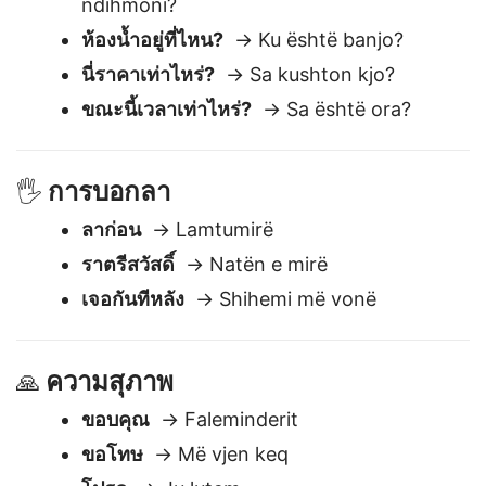
คุณช่วยฉันได้ไหม?
→ A mund të më
ndihmoni?
ห้องน้ำอยู่ที่ไหน?
→ Ku është banjo?
นี่ราคาเท่าไหร่?
→ Sa kushton kjo?
ขณะนี้เวลาเท่าไหร่?
→ Sa është ora?
การบอกลา
🖐️
ลาก่อน
→ Lamtumirë
ราตรีสวัสดิ์
→ Natën e mirë
เจอกันทีหลัง
→ Shihemi më vonë
ความสุภาพ
🙏
ขอบคุณ
→ Faleminderit