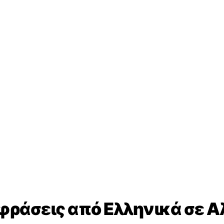
 φράσεις από Ελληνικά σε Α
μενες ελληνικές εκφράσεις που έχουν μεταφραστεί 
 σε καθημερινές συνομιλίες ή την προετοιμασία για
Βασικές 
😊
Είμαι καλ
Καταλαβα
Δεν κατα