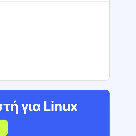
τή για
Linux