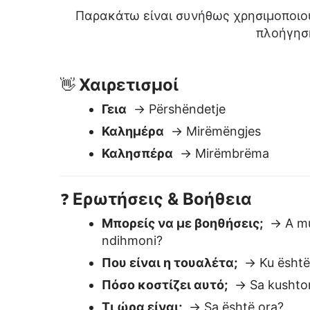
Ερωτήσεις & Βοήθεια
❓
Μπορείς να με βοηθήσεις;
→ A mu
ndihmoni?
Που είναι η τουαλέτα;
→ Ku është
Πόσο κοστίζει αυτό;
→ Sa kushton
Τι ώρα είναι;
→ Sa është ora?
Ευγένεια
🙏
Ευχαριστώ
→ Faleminderit
Συγγνώμη
→ Më vjen keq
Παρακαλώ
→ Ju lutem