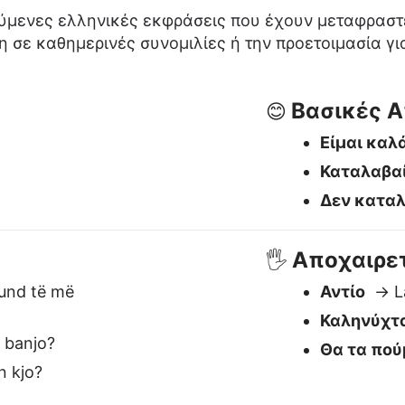
Αποχαιρετ
🖐️
nd të më
Αντίο
→ L
Καληνύχτ
 banjo?
Θα τα πού
 kjo?
Ναι / Όχι /
✅
Ναι
→ Po
Όχι
→ Jo
Ίσως
→ Nd