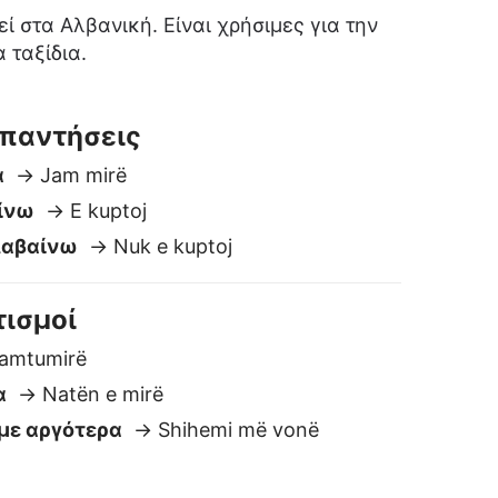
ισμοί
amtumirë
α
→ Natën e mirë
με αργότερα
→ Shihemi më vonë
 Ίσως
oshta