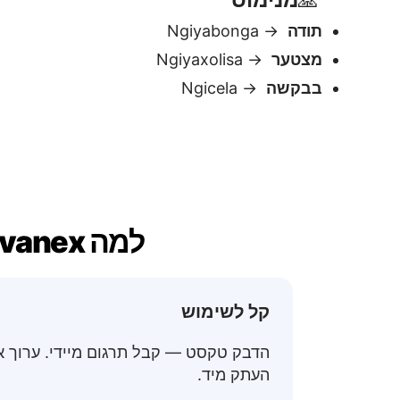
קל לשימוש
הדבק טקסט — קבל תרגום מיידי. ערוך א
העתק מיד.
תוצאות מיידיו
התרגום מופיע ב
המתנה, בלי טעי