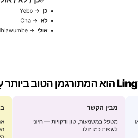
מבין הקשר
בט
ו
מטפל במשמעות, טון ודקויות — חיוני
אנ
לשפות כמו זולו.
הט
הא
ת
מטפל במשפטים מורכב
שבריר שנייה — בלי
תומך בציטוטים, סוגריים, ק
נה.
מקוננים — ללא אובדן משמ