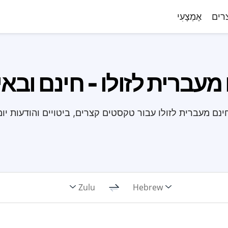
רים
אֶמְצָעִי
עברית לזולו - חינם ובא
ינם מעברית לזולו עבור טקסטים קצרים, ביטויים והודעות יומי
Zulu
Hebrew