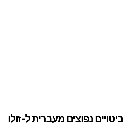
ביטויים נפוצים מעברית ל-זולו
נפוצים מתורגמים ל-זולו. הם מועילים לניווט בשיחות יומיומי
תגובות בסיס
😊
אני בסדר
→ Ngikhona
אני מבין
→ Ngizwa
אני לא מבין
→ Angizwa
אומר שלום
🖐️