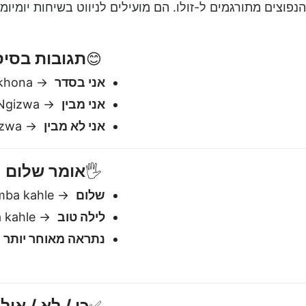
שלום
→ Hamba kahle
לילה טוב
→ Lala kahle
נתראה מאוחר יותר
sasa
כן / לא / אולי
✅
כן
→ Yebo
לא
→ Cha
אולי
→ Mhlawumbe