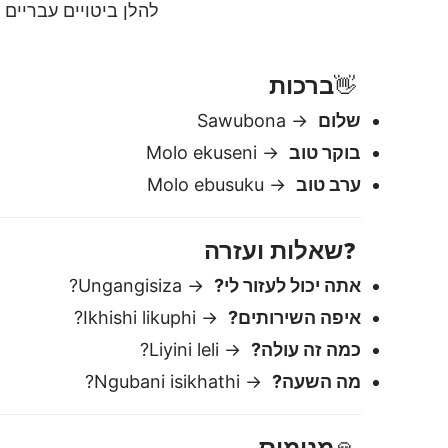
אתה יכול לעזור לי?
→ Ungangisiza?
איפה השירותים?
→ Ikhishi likuphi?
כמה זה עולה?
→ Liyini leli?
מה השעה?
→ Ngubani isikhathi?
מנימוס
🙏
תודה
→ Ngiyabonga
מצטער
→ Ngiyaxolisa
בבקשה
→ Ngicela
למה Lingvanex הוא המתורגמן הטוב ביותר עִברִית ל-זולו