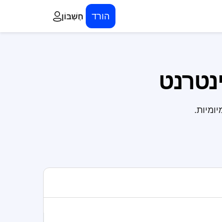
הורד
חֶשְׁבּוֹן
ינטרנט
ומיות.