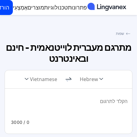
פתרונות
טכנולוגיות
מוצרים
אֶמְצָעִי
הורד
⟵
שפות
מתרגם מעברית לוייטנאמית - חינם
ובאינטרנט
Vietnamese
Hebrew
/ 3000
0