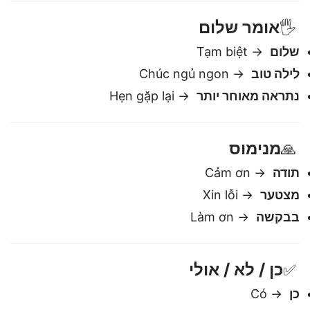
מה השעה?
→ Bây giờ là mấy giờ?
אומר שלום
🖐️
שלום
→ Tạm biệt
לילה טוב
→ Chúc ngủ ngon
נתראה מאוחר יותר
→ Hẹn gặp lại
מנימוס
🙏
תודה
→ Cảm ơn
מצטער
→ Xin lỗi
בבקשה
→ Làm ơn
כן / לא / אולי
✅