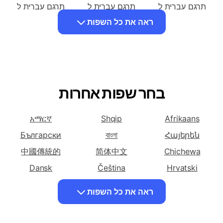
תרגם עברית ל
תרגם עברית ל
תרגם עברית ל
ארמנית
אזרבייג'ן
בנגלית
תרגם עברית ל
תרגם עברית ל
תרגם עברית ל
בולגרית
סינית (פשוטה)
סינית (מסורתית)
ראה את כל השפות
תרגם עברית ל
תרגם עברית ל
תרגם עברית ל דנית
קרואטית
צ'כיה
תרגם עברית ל
תרגם עברית ל
תרגם עברית ל
הולנדית
לאנגלית
אספרנטו שפה
בחר שפות אחרות
תרגם עברית ל
תרגם עברית ל
תרגם עברית ל
פרסית
פינית
צרפתית
አማርኛ
Shqip
Afrikaans
תרגם עברית ל
תרגם עברית ל
תרגם עברית ל יוונית
גאורגית
גרמנית
Български
বাংলা
Հայերեն
תרגם עברית ל
תרגם עברית ל
תרגם עברית ל
中國傳統的
简体中文
Chichewa
הוואית
הההינדית
הונגרית
Dansk
Čeština
Hrvatski
תרגם עברית ל
תרגם עברית ל
תרגם עברית ל
English
فارسی
Suomalainen
ראה את כל השפות
אינדונזיה
איטלקית
יפנית