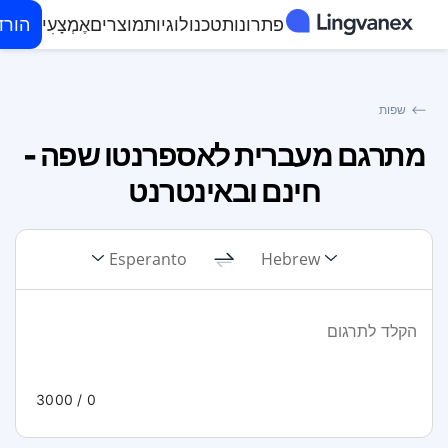
פתרונות
טכנולוגיות
מוצרים
אֶמְצָעִי
הורד
⟵
שפות
מתרגם מעברית לאספרנטו שפה -
חינם ובאינטרנט
Esperanto
Hebrew
/ 3000
0