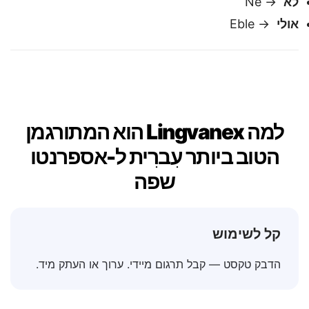
כן
→ Jes
לא
→ Ne
אולי
→ Eble
למה Lingvanex הוא המתורגמן
הטוב ביותר עִברִית ל-אספרנטו
שפה
קל לשימוש
הדבק טקסט — קבל תרגום מיידי. ערוך או העתק מיד.