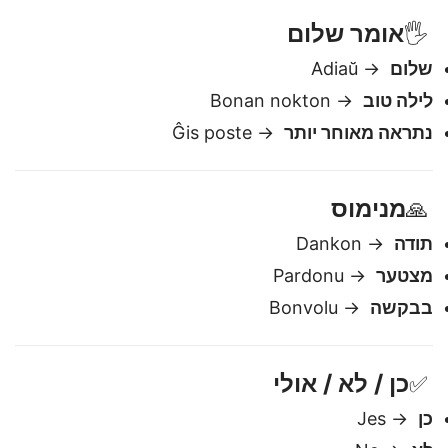
מה השעה?
→ Kio horo estas?
אומר שלום
🖐️
שלום
→ Adiaŭ
לילה טוב
→ Bonan nokton
נתראה מאוחר יותר
→ Ĝis poste
מנימוס
🙏
תודה
→ Dankon
מצטער
→ Pardonu
בבקשה
→ Bonvolu
כן / לא / אולי
✅