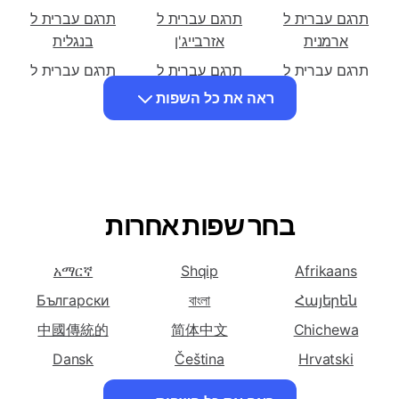
תרגם עברית ל
תרגם עברית ל
תרגם עברית ל
אלבנית
אמהרית
ערבית
תרגם עברית ל
תרגם עברית ל
תרגם עברית ל
ארמנית
אזרבייג'ן
בנגלית
תרגם עברית ל
תרגם עברית ל
תרגם עברית ל
בולגרית
סינית (פשוטה)
סינית (מסורתית)
ראה את כל השפות
תרגם עברית ל
תרגם עברית ל
תרגם עברית ל דנית
קרואטית
צ'כיה
תרגם עברית ל
תרגם עברית ל
תרגם עברית ל
הולנדית
לאנגלית
אספרנטו שפה
בחר שפות אחרות
תרגם עברית ל
תרגם עברית ל
תרגם עברית ל
פרסית
פינית
צרפתית
አማርኛ
Shqip
Afrikaans
תרגם עברית ל
תרגם עברית ל
תרגם עברית ל יוונית
גאורגית
גרמנית
Български
বাংলা
Հայերեն
תרגם עברית ל
תרגם עברית ל
תרגם עברית ל
中國傳統的
简体中文
Chichewa
הוואית
הההינדית
הונגרית