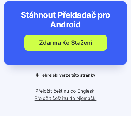
Stáhnout Překladač pro
Android
Zdarma Ke Stažení
🌐 Hebrejski verze této stránky
Přeložit češtinu do Engleski
Přeložit češtinu do Njemački