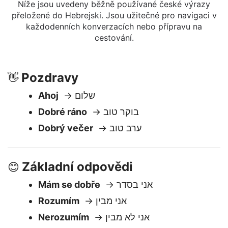
Hebrejski
Níže jsou uvedeny běžně používané české výrazy
přeložené do Hebrejski. Jsou užitečné pro navigaci v
každodenních konverzacích nebo přípravu na
cestování.
Pozdravy
👋
Ahoj
→ שלום
Dobré ráno
→ בוקר טוב
Dobrý večer
→ ערב טוב
Základní odpovědi
😊
Mám se dobře
→ אני בסדר
Rozumím
→ אני מבין