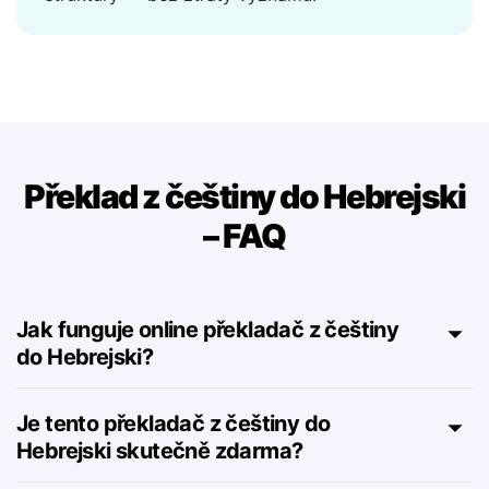
Podporuje citace, závorky, zkratky a vnořené
struktury — bez ztráty významu.
Překlad z češtiny do Hebrejski
– FAQ
Jak funguje online překladač z češtiny
do Hebrejski?
Je tento překladač z češtiny do