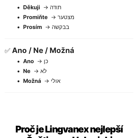
Slušnost
🙏
Děkuji
→ תודה
Promiňte
→ מצטער
Prosím
→ בבקשה
Ano / Ne / Možná
✅
Ano
→ כן
Ne
→ לא
Možná
→ אולי