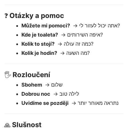
Nerozumím
→ אני לא מבין
Otázky a pomoc
❓
Můžete mi pomoci?
→ אתה יכול לעזור לי?
Kde je toaleta?
→ איפה השירותים?
Kolik to stojí?
→ כמה זה עולה?
Kolik je hodin?
→ מה השעה?
Rozloučení
🖐️
Sbohem
→ שלום
Dobrou noc
→ לילה טוב
Uvidíme se později
→ נתראה מאוחר יותר