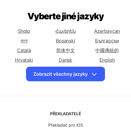
do Gruzijski
do Njemački
do Havajski
Přeložit češtinu
Přeložit češtinu
Přeložit češtinu
do Hebrejski
do Hindi
do Islandski
Vyberte jiné jazyky
Přeložit češtinu
Přeložit češtinu
Přeložit češtinu
do Irski
do Korejski
do Latinski
Shqip
Հայերեն
Azərbaycan
Přeložit češtinu
Přeložit češtinu
Přeložit češtinu
do Maorski
do Mongolski
do Poljski
বাংলা
Bosanski
Български
Přeložit češtinu
Přeložit češtinu
Přeložit češtinu
Català
简体中文
中國傳統的
do Portugalski
do Rumunjski
do Ruski
Hrvatski
Dansk
English
Přeložit češtinu
Přeložit češtinu
Přeložit češtinu
Eesti keel
فارسی
Suomalainen
Zobrazit všechny jazyky
do Thai
do Turski
do Ukrajinski
ქართული
Ελληνικά
עִברִית
Přeložit češtinu
Přeložit češtinu
Přeložit češtinu
हिंदी
Magyar
Bahasa Indonesia
do Uzbekistanski
do Vijetnamski
do Jidiš
日本
ಕನ್ನಡ
한국인
Latviski
Lietuvių
Македонски
PŘEKLADATELÉ