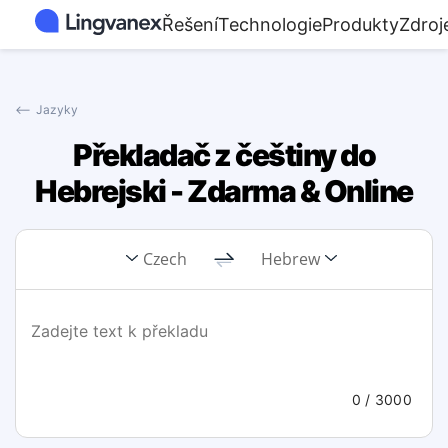
Řešení
Technologie
Produkty
Zdroj
⟵
Jazyky
Překladač z češtiny do
Hebrejski - Zdarma & Online
Czech
Hebrew
0
/ 3000