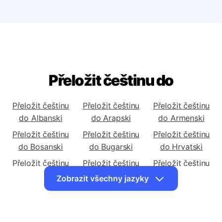
Přeložit češtinu do
Přeložit češtinu
Přeložit češtinu
Přeložit češtinu
do Albanski
do Arapski
do Armenski
Přeložit češtinu
Přeložit češtinu
Přeložit češtinu
do Bosanski
do Bugarski
do Hrvatski
Přeložit češtinu
Přeložit češtinu
Přeložit češtinu
do Engleski
do Esperantski
do Finski
Zobrazit všechny jazyky
Přeložit češtinu
Přeložit češtinu
Přeložit češtinu