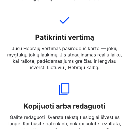
norite išversti. Galite įvesti pilnus sakinius, trumpus
pranešimus arba Lietuvių į Hebrajų žodžius — netgi
šnekamąją kalbą ir neformalius išsireiškimus.
Patikrinti vertimą
Jūsų Hebrajų vertimas pasirodo iš karto — jokių
mygtukų, jokių laukimų. Jis atnaujinamas realiu laiku,
kai rašote, padėdamas jums greičiau ir lengviau
išversti Lietuvių į Hebrajų kalbą.
Kopijuoti arba redaguoti