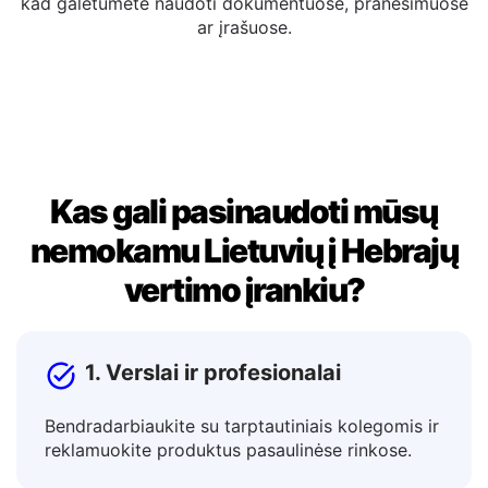
Galite redaguoti išversta tekstą tiesiogiai išvesties
lange. Kai būsite patenkinti, nukopijuokite rezultatą,
kad galėtumėte naudoti dokumentuose, pranešimuose
ar įrašuose.
Kas gali pasinaudoti mūsų
nemokamu Lietuvių į Hebrajų
vertimo įrankiu?
1. Verslai ir profesionalai
Bendradarbiaukite su tarptautiniais kolegomis ir