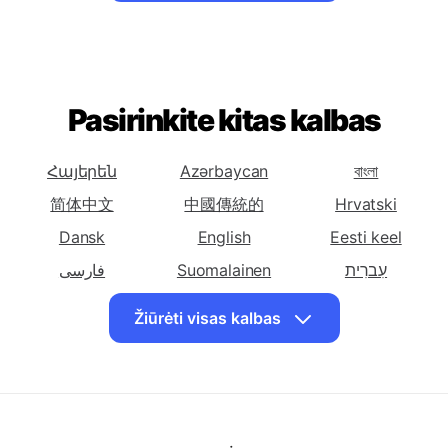
Kroatų
Čekų
Danų
Žiūrėti visas kalbas
Išversti lietuvių k
Išversti lietuvių k
Išversti lietuvių k
Olandų
Anglų
Esperanto
Išversti lietuvių k
Išversti lietuvių k
Išversti lietuvių k
Estų
Suomių
Prancūzų
Pasirinkite kitas kalbas
Išversti lietuvių k
Išversti lietuvių k
Išversti lietuvių k
Gruzinų
Vokiečių
Graikų
Հայերեն
Azərbaycan
বাংলা
Išversti lietuvių k
Išversti lietuvių k
Išversti lietuvių k
Hebrajų
Islandų
Italų
简体中文
中國傳統的
Hrvatski
Išversti lietuvių k
Išversti lietuvių k
Išversti lietuvių k
Dansk
English
Eesti keel
Japonų
Lotynų
Latvių
فارسی
Suomalainen
עִברִית
Išversti lietuvių k
Išversti lietuvių k
Išversti lietuvių k
हिंदी
Magyar
Bahasa Indonesia
Žiūrėti visas kalbas
Norvegų
Lenkų
Portugalų
日本
ខ្មែរ
한국인
Išversti lietuvių k
Išversti lietuvių k
Išversti lietuvių k
Latviski
Norsk
Polskie
Rumunų
Rusų
Ispanų