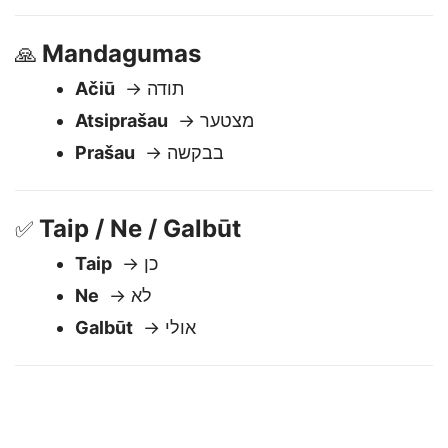
Iki pasimatymo
→ נתראה מאוחר יותר
Mandagumas
🙏
Ačiū
→ תודה
Atsiprašau
→ מצטער
Prašau
→ בבקשה
Taip / Ne / Galbūt
✅
Taip
→ כן
Ne
→ לא
Galbūt
→ אולי