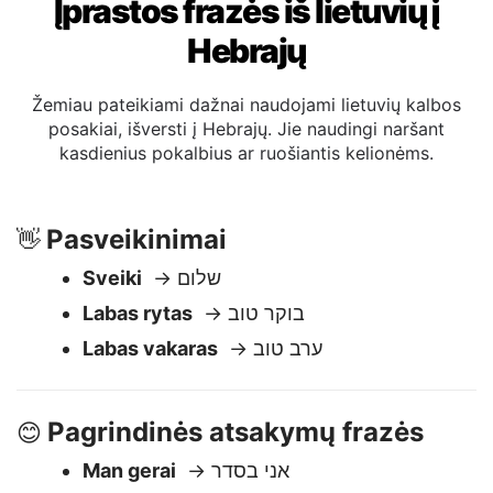
Įprastos frazės iš lietuvių į
Hebrajų
Žemiau pateikiami dažnai naudojami lietuvių kalbos
posakiai, išversti į Hebrajų. Jie naudingi naršant
kasdienius pokalbius ar ruošiantis kelionėms.
Pasveikinimai
👋
Sveiki
→ שלום
Labas rytas
→ בוקר טוב
Labas vakaras
→ ערב טוב
Pagrindinės atsakymų frazės
😊