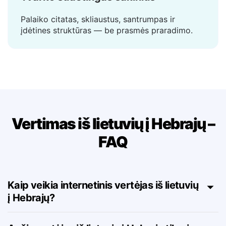
Tvarko sudėtingas sakinius
Palaiko citatas, skliaustus, santrumpas ir
įdėtines struktūras — be prasmės praradimo.
Vertimas iš lietuvių į Hebrajų –
FAQ
Kaip veikia internetinis vertėjas iš lietuvių
į Hebrajų?