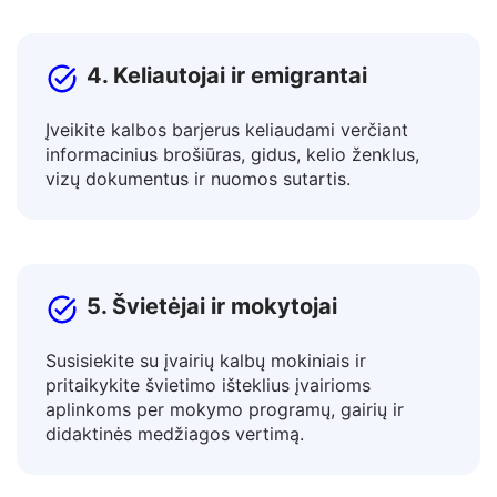
naujienlaiškius, nusileidimo puslapius.
4. Keliautojai ir emigrantai
Įveikite kalbos barjerus keliaudami verčiant
informacinius brošiūras, gidus, kelio ženklus,
vizų dokumentus ir nuomos sutartis.
5. Švietėjai ir mokytojai
Susisiekite su įvairių kalbų mokiniais ir
pritaikykite švietimo išteklius įvairioms
aplinkoms per mokymo programų, gairių ir
didaktinės medžiagos vertimą.