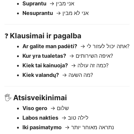
Man gerai
→ אני בסדר
Suprantu
→ אני מבין
Nesuprantu
→ אני לא מבין
Klausimai ir pagalba
❓
Ar galite man padėti?
→ אתה יכול לעזור לי?
Kur yra tualetas?
→ איפה השירותים?
Kiek tai kainuoja?
→ כמה זה עולה?
Kiek valandų?
→ מה השעה?
Atsisveikinimai
🖐️
Viso gero
→ שלום
Labos nakties
→ לילה טוב