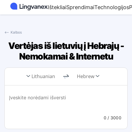
Ištekliai
Sprendimai
Technologijos
P
⟵
Kalbos
Vertėjas iš lietuvių į Hebrajų -
Nemokamai & Internetu
Lithuanian
Hebrew
0
/ 3000