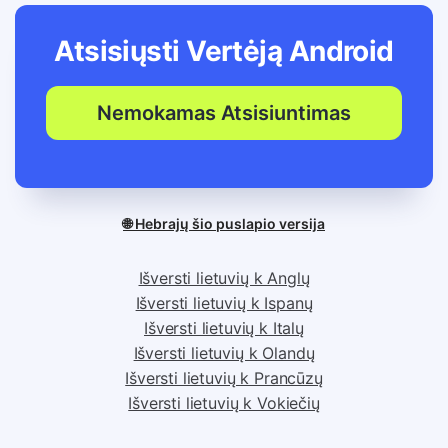
Atsisiųsti Vertėją
Android
Nemokamas Atsisiuntimas
🌐 Hebrajų šio puslapio versija
Išversti lietuvių k Anglų
Išversti lietuvių k Ispanų
Išversti lietuvių k Italų
Išversti lietuvių k Olandų
Išversti lietuvių k Prancūzų