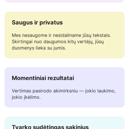
Tvarko reikšmę, toną ir niuansus — būtina
tokioms kalboms kaip Hebrajų.
Saugus ir privatus
Mes nesaugome ir nesidaliname jūsų tekstais.
Skirtingai nuo daugumos kitų vertėjų, jūsų
duomenys lieka su jumis.
Momentiniai rezultatai
Vertimas pasirodo akimirksniu — jokio laukimo,
jokio įkėlimo.