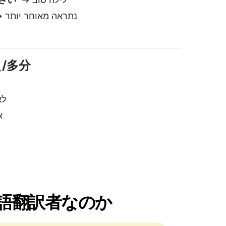
イ語翻訳者なのか
安全でプライベート
私たちはあなたのテキストを保存した
り共有したりしません。他のほとんど
の翻訳者とは異なり、あなたのデータ
はあなたのもとに留まります。
子構造をサポ