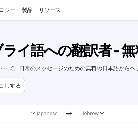
ロジー
製品
リソース
ライ語への翻訳者 - 
レーズ、日常のメッセージのための無料の日本語からヘ
こしする
Japanese
Hebrew