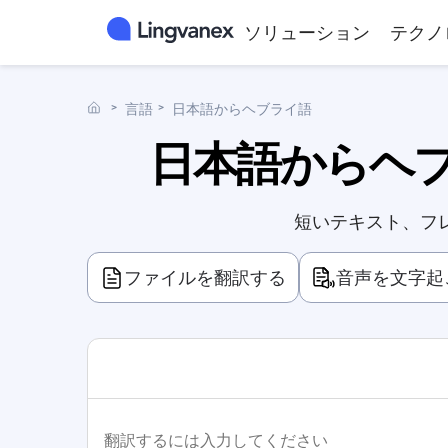
ソリューション
テクノ
˃
言語
˃
日本語からヘブライ語
日本語からヘブ
短いテキスト、フ
ファイルを翻訳する
音声を文字起