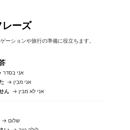
た
→ אני מבין
せん
→ אני לא מבין
ら
→ שלום
さい
→ לילה טוב
→ נתראה מאוחר יותר
/多分
 לא
או