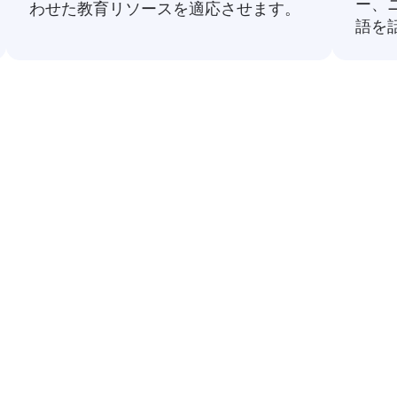
ー、
わせた教育リソースを適応させます。
語を
な日本語からヘブライ語への
ブライ語に翻訳したものです。これらは日常会話のナ
基本的な返
😊
元気です