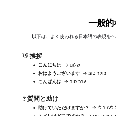
おはようございます
→ בוקר טוב
こんばんは
→ ערב טוב
質問と助け
❓
助けていただけますか？
トイレはどこですか？
これはいくらですか？
今何時ですか？
→ מה השעה?
丁寧さ
🙏
ありがとうございます
→ תודה
ごめんなさい
→ מצטער
お願いします
→ בבקשה