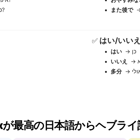
anexが最高の日本語からヘブラ
文脈を理解する
意味、トーン、ニュアンスを扱う —
き
ヘブライ語のような言語には不可欠で
す。
複雑な文を扱う
示されます — 待つ必
引用、括弧、略語、入れ