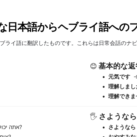
理解しまし
理解できま
さような
🖐️
→ אתה יכול לעזור לי?
さようなら
→ איפה השירותים?
おやすみな
→ כמה זה עולה?
また後で
はい/いいえ
✅
はい
→ כן
いいえ
→
多分
→ לי