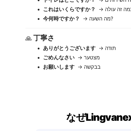
なぜLingv
使いやすい
テキストを貼り付ける — 即座に翻訳
を取得。すぐに編集またはコピーで
ます。
瞬時の結果
翻訳は一瞬で表