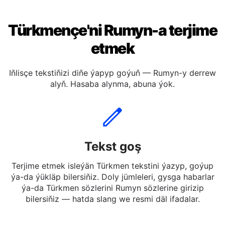
Türkmençe'ni Rumyn-a terjime
etmek
Iňlisçe tekstiňizi diňe ýapyp goýuň — Rumyn-y derrew
alyň. Hasaba alynma, abuna ýok.
Tekst goş
Terjime etmek isleýän Türkmen tekstini ýazyp, goýup
ýa-da ýükläp bilersiňiz. Doly jümleleri, gysga habarlar
ýa-da Türkmen sözlerini Rumyn sözlerine girizip
bilersiňiz — hatda slang we resmi däl ifadalar.