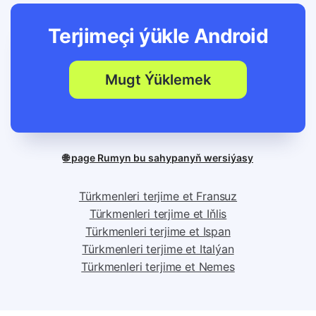
Terjimeçi ýükle
Android
Mugt Ýüklemek
🌐 page Rumyn bu sahypanyň wersiýasy
Türkmenleri terjime et Fransuz
Türkmenleri terjime et Iňlis
Türkmenleri terjime et Ispan
Türkmenleri terjime et Italýan
Türkmenleri terjime et Nemes