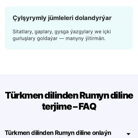
ýok, ýüklemek ýok.
Çylşyrymly jümleleri dolandyrýar
Sitatlary, gaplary, gysga ýazgylary we içki
gurluşlary goldaýar — manyny ýitirmän.
Türkmen dilinden Rumyn diline
terjime – FAQ