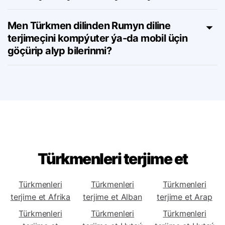
Türkmen dilinden Rumyn diline gural üçin
abunalyk meýilnamalary barmy?
Men Türkmen dilinden Rumyn diline
terjimeçini kompýuter ýa-da mobil üçin
göçürip alyp bilerinmi?
Türkmenleri terjime et
Türkmenleri
Türkmenleri
Türkmenleri
terjime et Afrika
terjime et Alban
terjime et Arap