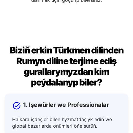
redaktirläp bilersiňiz. Siz hoşlandygyňyzdan soň,
netijäni dokumentlerde, habarlar ýa-da ýazgylarda
ulanmak üçin göçürip bilersiňiz.
Biziň erkin Türkmen dilinden
Rumyn diline terjime ediş
gurallarymyzdan kim
peýdalanyp biler?
1. Işewürler we Professionalar