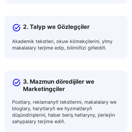
Halkara işdeşler bilen hyzmatdaşlyk ediň we
global bazarlarda önümleri öňe sürüň.
2. Talyp we Gözlegçiler
Akademik tekstleri, okuw kömekçilerini, ylmy
makalalary terjime edip, bilimiňizi giňeldiň.
3. Mazmun döredijiler we
Marketingçiler
Postlary, reklamanyň tekstlerini, makalalary we
bloglary, harytlaryň we hyzmatlaryň
düşündirişlerini, habar beriş hatlaryny, ýerleýin