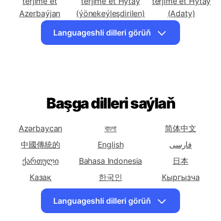
Türkmenleri
Türkmenleri
Türkmenleri
terjime et
terjime et Hytaý
terjime et Hytaý
Azerbaýjan
(ýönekeýleşdirilen)
(Adaty)
Türkmenleri
Türkmenleri
Türkmenleri
Languageshli dilleri görüň
terjime et Çeh
terjime et Iňlis
terjime et Pars
Türkmenleri
Türkmenleri
Türkmenleri
terjime et
terjime et Gürji
terjime et Nemes
Fransuz
Türkmenleri
Başga dilleri saýlaň
Türkmenleri
Türkmenleri
terjime et Grek
terjime et Hindi
terjime et
Wenger
Azərbaycan
বাংলা
简体中文
Türkmenleri
Türkmenleri
Türkmenleri
中國傳統的
English
فارسی
terjime et
terjime et Italýan
terjime et
ქართული
Bahasa Indonesia
日本
Islandiýa
Japaneseapon
Казақ
한국인
Кыргызча
Türkmenleri
Türkmenleri
Türkmenleri
terjime et Gazak
Polskie
terjime et Koreý
Português
terjime et Kürt
Română