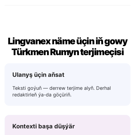
Belki
→ Poate
Lingvanex näme üçin iň gowy
Türkmen Rumyn terjimeçisi
Ulanyş üçin aňsat
Teksti goýuň — derrew terjime alyň. Derhal
redaktirleň ýa-da göçüriň.