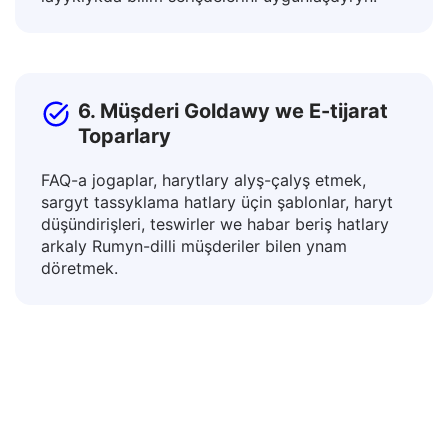
meýilnamalaryny, görkezmeleri we didaktiki
materiallary terjime edip, dürli şertlere
laýyklykda bilim serişdelerini uýgunlaşdyryň.
6. Müşderi Goldawy we E-tijarat
Toparlary
FAQ-a jogaplar, harytlary alyş-çalyş etmek,
sargyt tassyklama hatlary üçin şablonlar, haryt
düşündirişleri, teswirler we habar beriş hatlary
arkaly Rumyn-dilli müşderiler bilen ynam
döretmek.