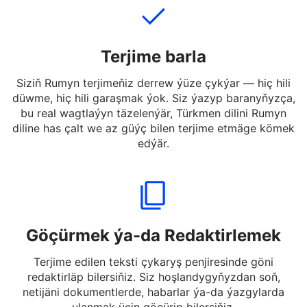
Terjime barla
Siziň Rumyn terjimeňiz derrew ýüze çykýar — hiç hili
düwme, hiç hili garaşmak ýok. Siz ýazyp baranyňyzça,
bu real wagtlaýyn täzelenýär, Türkmen dilini Rumyn
diline has çalt we az güýç bilen terjime etmäge kömek
edýär.
Göçürmek ýa-da Redaktirlemek
Terjime edilen teksti çykaryş penjiresinde göni