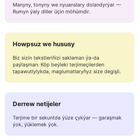
Kontexti başa düşýär
Manyny, tonyny we nyuanslary dolandyrýar —
Rumyn ýaly diller üçin möhümdir.
Howpsuz we hususy
Biz sizin tekstleriňizi saklaman ýa-da
paýlaşman. Köp beýleki terjimeçilerden
tapawutlylykda, maglumatlaryňyz size degişli.
Derrew netijeler
Terjime bir sekuntda ýüze çykýar — garaşmak