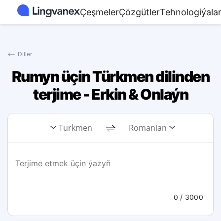
Çeşmeler
Çözgütler
Tehnologiýala
⟵
Diller
Rumyn üçin Türkmen dilinden
terjime - Erkin & Onlaýn
Turkmen
Romanian
0
/ 3000