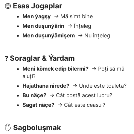
Esas Jogaplar
😊
Men ýagşy
→ Mă simt bine
Men duşunýärin
→ Înțeleg
Men duşunýämişem
→ Nu înțeleg
Soraglar & Ýardam
❓
Meni kömek edip bilermi?
→ Poți să mă
ajuți?
Hajathana nirede?
→ Unde este toaleta?
Bu näçe?
→ Cât costă acest lucru?
Sagat näçe?
→ Cât este ceasul?