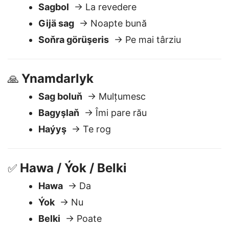
Sagboluşmak
🖐️
Sagbol
→ La revedere
Gijä sag
→ Noapte bună
Soňra görüşeris
→ Pe mai târziu
Ynamdarlyk
🙏
Sag boluň
→ Mulțumesc
Bagyşlaň
→ Îmi pare rău
Haýyş
→ Te rog
Hawa / Ýok / Belki
✅
Hawa
→ Da
Ýok
→ Nu