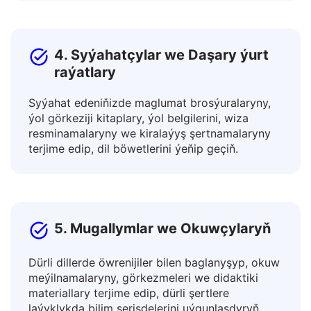
sahypalary terjime ediň.
4. Syýahatçylar we Daşary ýurt
raýatlary
Syýahat edeniňizde maglumat brosýuralaryny,
ýol görkeziji kitaplary, ýol belgilerini, wiza
resminamalaryny we kiralaýyş şertnamalaryny
terjime edip, dil böwetlerini ýeňip geçiň.
5. Mugallymlar we Okuwçylaryň
Dürli dillerde öwrenijiler bilen baglanyşyp, okuw