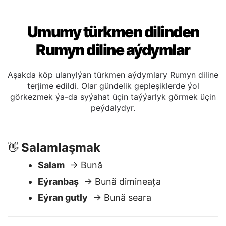
Umumy türkmen dilinden
Rumyn diline aýdymlar
Aşakda köp ulanylýan türkmen aýdymlary Rumyn diline
terjime edildi. Olar gündelik gepleşiklerde ýol
görkezmek ýa-da syýahat üçin taýýarlyk görmek üçin
peýdalydyr.
Salamlaşmak
👋
Salam
→ Bună
Eýranbaş
→ Bună dimineața
Eýran gutly
→ Bună seara