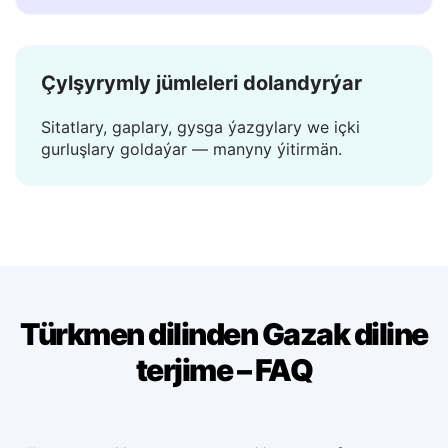
Terjime bir sekuntda ýüze çykýar — garaşmak
ýok, ýüklemek ýok.
Çylşyrymly jümleleri dolandyrýar
Sitatlary, gaplary, gysga ýazgylary we içki
gurluşlary goldaýar — manyny ýitirmän.
Türkmen dilinden Gazak diline
terjime – FAQ