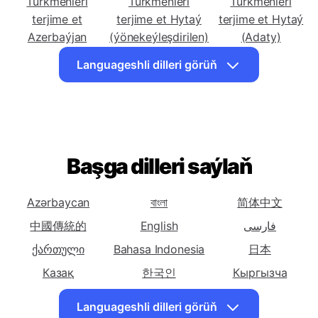
terjime et Afrika
terjime et Alban
terjime et Arap
Türkmenleri
Türkmenleri
Türkmenleri
terjime et
terjime et Hytaý
terjime et Hytaý
Azerbaýjan
(ýönekeýleşdirilen)
(Adaty)
Türkmenleri
Türkmenleri
Türkmenleri
Languageshli dilleri görüň
terjime et Çeh
terjime et Iňlis
terjime et Pars
Türkmenleri
Türkmenleri
Türkmenleri
terjime et
terjime et Gürji
terjime et Nemes
Fransuz
Türkmenleri
Başga dilleri saýlaň
Türkmenleri
Türkmenleri
terjime et Grek
terjime et Hindi
terjime et
Wenger
Azərbaycan
বাংলা
简体中文
Türkmenleri
Türkmenleri
Türkmenleri
中國傳統的
English
فارسی
terjime et
terjime et Italýan
terjime et
ქართული
Bahasa Indonesia
日本
Islandiýa
Japaneseapon
Казақ
한국인
Кыргызча
Türkmenleri
Türkmenleri
Türkmenleri