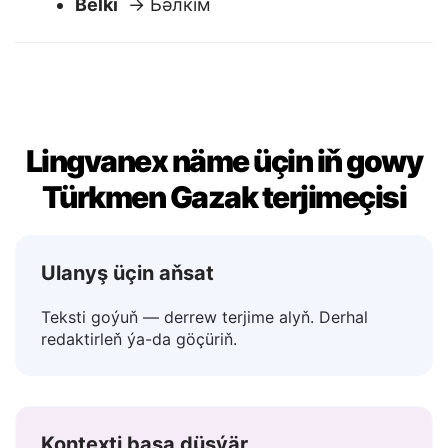
Ýok
→ Жоқ
Belki
→ Бәлкім
Lingvanex näme üçin iň gowy
Türkmen Gazak terjimeçisi
Ulanyş üçin aňsat
Teksti goýuň — derrew terjime alyň. Derhal
redaktirleň ýa-da göçüriň.