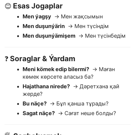
Esas Jogaplar
😊
Men ýagşy
→ Мен жақсымын
Men duşunýärin
→ Мен түсіндім
Men duşunýämişem
→ Мен түсінбедім
Soraglar & Ýardam
❓
Meni kömek edip bilermi?
→ Маған
көмек көрсете аласыз ба?
Hajathana nirede?
→ Дәретхана қай
жерде?
Bu näçe?
→ Бұл қанша тұрады?
Sagat näçe?
→ Сағат неше болды?