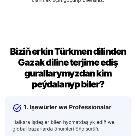
redaktirläp bilersiňiz. Siz hoşlandygyňyzdan soň,
netijäni dokumentlerde, habarlar ýa-da ýazgylarda
ulanmak üçin göçürip bilersiňiz.
Biziň erkin Türkmen dilinden
Gazak diline terjime ediş
gurallarymyzdan kim
peýdalanyp biler?
1. Işewürler we Professionalar