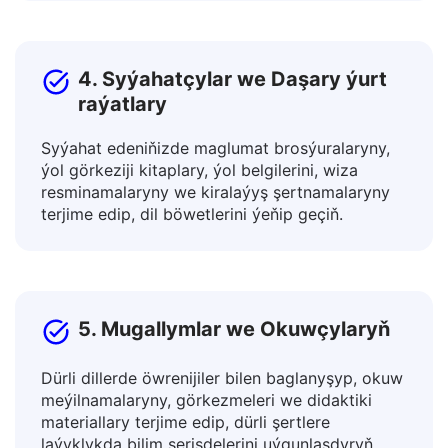
sahypalary terjime ediň.
4. Syýahatçylar we Daşary ýurt
raýatlary
Syýahat edeniňizde maglumat brosýuralaryny,
ýol görkeziji kitaplary, ýol belgilerini, wiza
resminamalaryny we kiralaýyş şertnamalaryny
terjime edip, dil böwetlerini ýeňip geçiň.
5. Mugallymlar we Okuwçylaryň
Dürli dillerde öwrenijiler bilen baglanyşyp, okuw