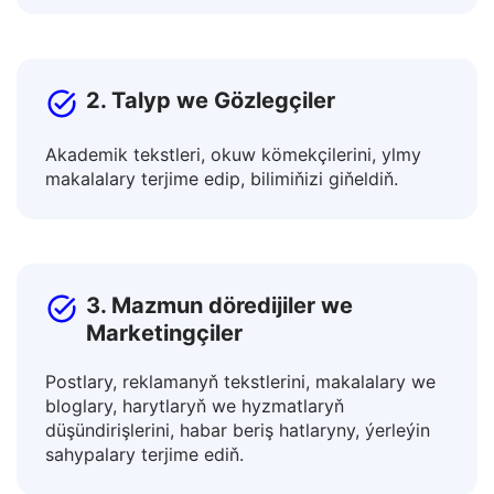
Halkara işdeşler bilen hyzmatdaşlyk ediň we
global bazarlarda önümleri öňe sürüň.
2. Talyp we Gözlegçiler
Akademik tekstleri, okuw kömekçilerini, ylmy
makalalary terjime edip, bilimiňizi giňeldiň.
3. Mazmun döredijiler we
Marketingçiler
Postlary, reklamanyň tekstlerini, makalalary we
bloglary, harytlaryň we hyzmatlaryň
düşündirişlerini, habar beriş hatlaryny, ýerleýin