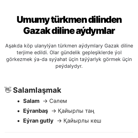
Umumy türkmen dilinden
Gazak diline aýdymlar
Aşakda köp ulanylýan türkmen aýdymlary Gazak diline
terjime edildi. Olar gündelik gepleşiklerde ýol
görkezmek ýa-da syýahat üçin taýýarlyk görmek üçin
peýdalydyr.
Salamlaşmak
👋
Salam
→ Сәлем
Eýranbaş
→ Қайырлы таң
Eýran gutly
→ Қайырлы кеш