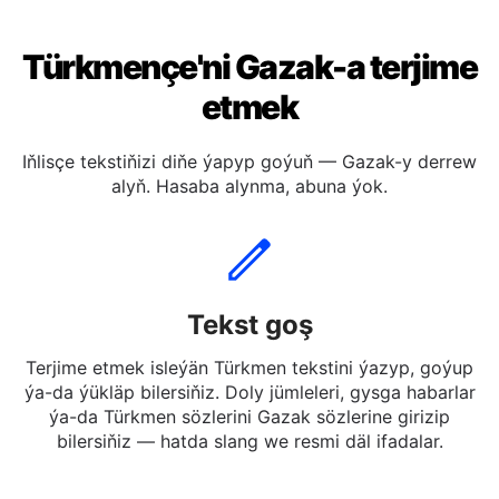
Türkmençe'ni Gazak-a terjime
etmek
Iňlisçe tekstiňizi diňe ýapyp goýuň — Gazak-y derrew
alyň. Hasaba alynma, abuna ýok.
Tekst goş
Terjime etmek isleýän Türkmen tekstini ýazyp, goýup
ýa-da ýükläp bilersiňiz. Doly jümleleri, gysga habarlar
ýa-da Türkmen sözlerini Gazak sözlerine girizip
bilersiňiz — hatda slang we resmi däl ifadalar.