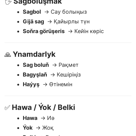
Sagboluşmak
🖐️
Sagbol
→ Сау болыңыз
Gijä sag
→ Қайырлы түн
Soňra görüşeris
→ Кейін көріс
Ynamdarlyk
🙏
Sag boluň
→ Рақмет
Bagyşlaň
→ Кешіріңіз
Haýyş
→ Өтінемін
Hawa / Ýok / Belki
✅
Hawa
→ Иә