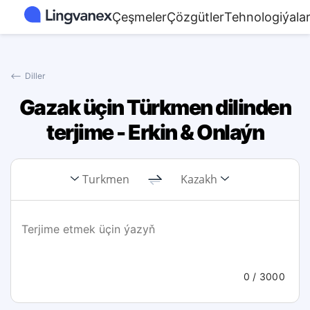
Çeşmeler
Çözgütler
Tehnologiýala
⟵
Diller
Gazak üçin Türkmen dilinden
terjime - Erkin & Onlaýn
Turkmen
Kazakh
0
/ 3000