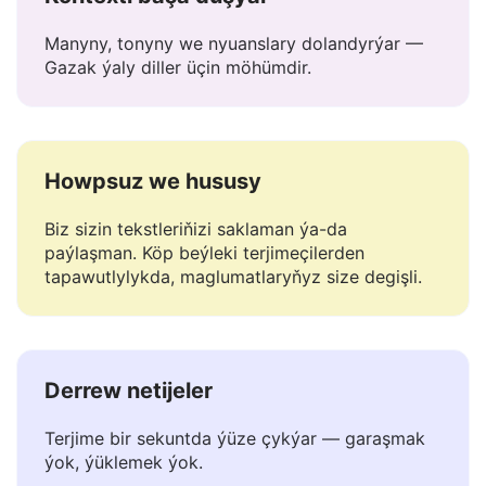
Kontexti başa düşýär
Manyny, tonyny we nyuanslary dolandyrýar —
Gazak ýaly diller üçin möhümdir.
Howpsuz we hususy
Biz sizin tekstleriňizi saklaman ýa-da
paýlaşman. Köp beýleki terjimeçilerden
tapawutlylykda, maglumatlaryňyz size degişli.
Derrew netijeler