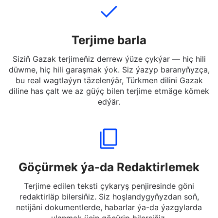
Terjime barla
Siziň Gazak terjimeňiz derrew ýüze çykýar — hiç hili
düwme, hiç hili garaşmak ýok. Siz ýazyp baranyňyzça,
bu real wagtlaýyn täzelenýär, Türkmen dilini Gazak
diline has çalt we az güýç bilen terjime etmäge kömek
edýär.
Göçürmek ýa-da Redaktirlemek
Terjime edilen teksti çykaryş penjiresinde göni