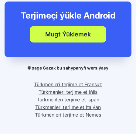
Terjimeçi ýükle
Android
Mugt Ýüklemek
🌐 page Gazak bu sahypanyň wersiýasy
Türkmenleri terjime et Fransuz
Türkmenleri terjime et Iňlis
Türkmenleri terjime et Ispan
Türkmenleri terjime et Italýan
Türkmenleri terjime et Nemes