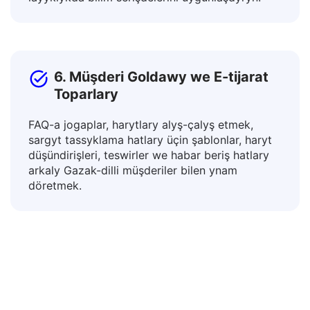
meýilnamalaryny, görkezmeleri we didaktiki
materiallary terjime edip, dürli şertlere
laýyklykda bilim serişdelerini uýgunlaşdyryň.
6. Müşderi Goldawy we E-tijarat
Toparlary
FAQ-a jogaplar, harytlary alyş-çalyş etmek,
sargyt tassyklama hatlary üçin şablonlar, haryt
düşündirişleri, teswirler we habar beriş hatlary
arkaly Gazak-dilli müşderiler bilen ynam
döretmek.