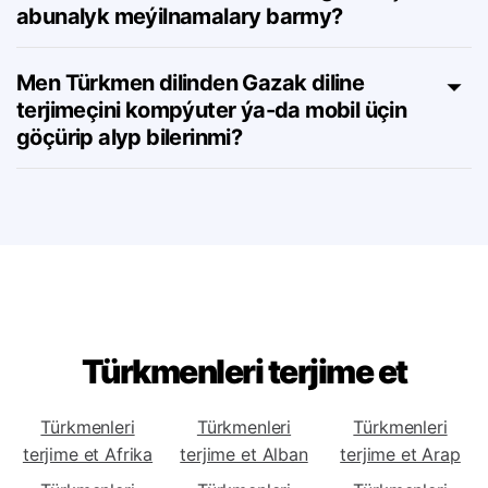
Türkmen dilinden Gazak diline gural üçin
abunalyk meýilnamalary barmy?
Men Türkmen dilinden Gazak diline
terjimeçini kompýuter ýa-da mobil üçin
göçürip alyp bilerinmi?
Türkmenleri terjime et
Türkmenleri
Türkmenleri
Türkmenleri