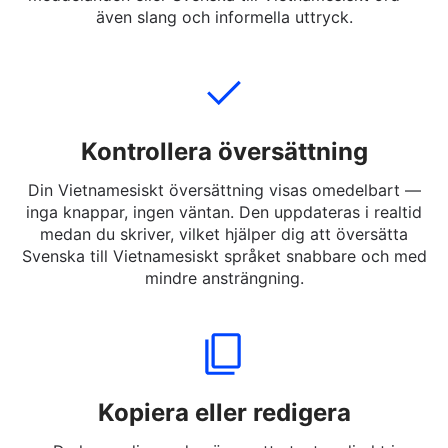
Skriv, klistra in eller ladda upp den Svenska texten du
vill översätta. Du kan ange hela meningar, korta
meddelanden eller Svenska till Vietnamesiskt ord —
även slang och informella uttryck.
Kontrollera översättning
Din Vietnamesiskt översättning visas omedelbart —
inga knappar, ingen väntan. Den uppdateras i realtid
medan du skriver, vilket hjälper dig att översätta
Svenska till Vietnamesiskt språket snabbare och med
mindre ansträngning.