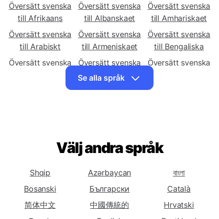
Översätt svenska till
Översätt svenska
Översätt svenska
Översätt svenska
till Afrikaans
till Albanskaet
till Amhariskaet
Översätt svenska
Översätt svenska
Översätt svenska
till Arabiskt
till Armeniskaet
till Bengaliska
Översätt svenska
Översätt svenska
Översätt svenska
till Bosniskaet
till Bulgariskaet
till Cebuano
Se alla språk
Översätt svenska
Översätt svenska
Översätt svenska
till Kinesiska
till Kinesiska
till Tjeckiskt
(Förenklat)
(Traditionellt)
Översätt svenska
Översätt svenska
Översätt svenska
till Danskaet
Välj andra språk
till Engelskaet
till Estniskaet
Översätt svenska
Översätt svenska
Översätt svenska
till Persiskaet
till Finskaet
till Franskaet
Shqip
Azərbaycan
বাংলা
Översätt svenska
Översätt svenska
Översätt svenska
Bosanski
Български
Català