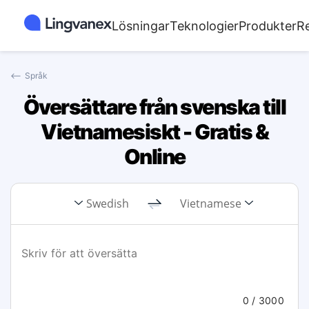
Lösningar
Teknologier
Produkter
R
⟵
Språk
Översättare från svenska till
Vietnamesiskt - Gratis &
Online
Swedish
Vietnamese
0
/ 3000