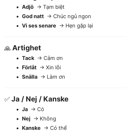
Att säga adjö
🖐️
Adjö
→ Tạm biệt
God natt
→ Chúc ngủ ngon
Vi ses senare
→ Hẹn gặp lại
Artighet
🙏
Tack
→ Cảm ơn
Förlåt
→ Xin lỗi
Snälla
→ Làm ơn
Ja / Nej / Kanske
✅
Ja
→ Có