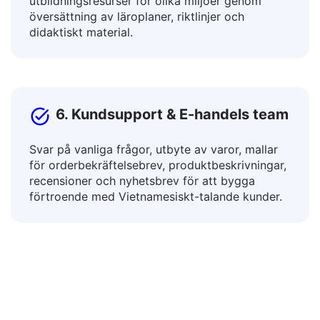
Anslut till elever med olika språk och anpassa
utbildningsresurser för olika miljöer genom
översättning av läroplaner, riktlinjer och
didaktiskt material.
6. Kundsupport & E-handels team
Svar på vanliga frågor, utbyte av varor, mallar
för orderbekräftelsebrev, produktbeskrivningar,
recensioner och nyhetsbrev för att bygga
förtroende med Vietnamesiskt-talande kunder.