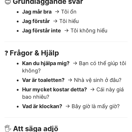
Grundläggande svar
😊
Jag mår bra
→ Tôi ổn
Jag förstår
→ Tôi hiểu
Jag förstår inte
→ Tôi không hiểu
Frågor & Hjälp
❓
Kan du hjälpa mig?
→ Bạn có thể giúp tôi
không?
Var är toaletten?
→ Nhà vệ sinh ở đâu?
Hur mycket kostar detta?
→ Cái này giá
bao nhiêu?
Vad är klockan?
→ Bây giờ là mấy giờ?