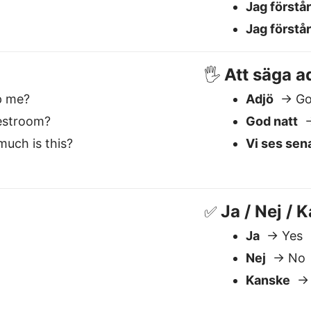
Ja / Nej / 
✅
Ja
→ Yes
Nej
→ No
Kanske
→ 
r den bästa Svenska till Enge
Förstår sammanhang
S
Hantera betydelse, ton och nyans —
V
avgörande för språk som
T