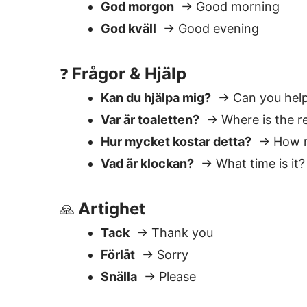
Artighet
🙏
Tack
→ Thank you
Förlåt
→ Sorry
Snälla
→ Please
Varför Lingvanex ä
Lätt att använda
Klistra in text — få omedelbar
översättning. Redigera eller kopiera