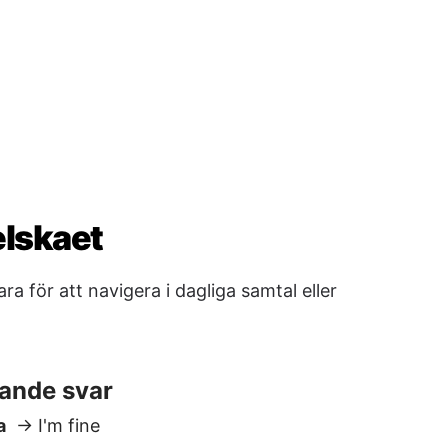
 för att navigera i dagliga samtal eller
ande svar
a
→ I'm fine
r
→ I understand
 inte
→ I don’t understand
djö
odbye
 Good night
are
→ See you later