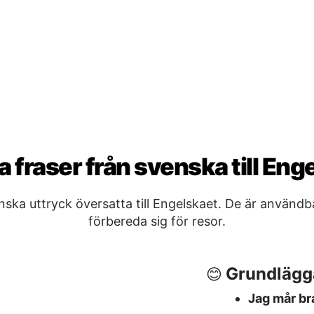
a uttryck översatta till Engelskaet. De är användbara
förbereda sig för resor.
Grundlägg
😊
Jag mår br
Jag förstå
Jag förstår
Att säga a
🖐️
p me?
Adjö
→ Go
estroom?
God natt
→
ch is this?
Vi ses sen