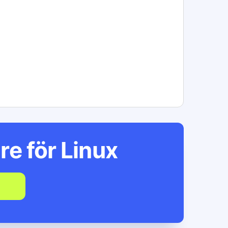
re för
Linux