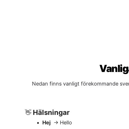
Nedan finns vanligt förekommande svensk
Hälsningar
👋
Hej
→ Hello
God morgon
→ Good morning
God kväll
→ Good evening
Frågor & Hjälp
❓
Kan du hjälpa mig?
→ Can you hel
Var är toaletten?
→ Where is the r
Hur mycket kostar detta?
→ How mu
Vad är klockan?
→ What time is it?