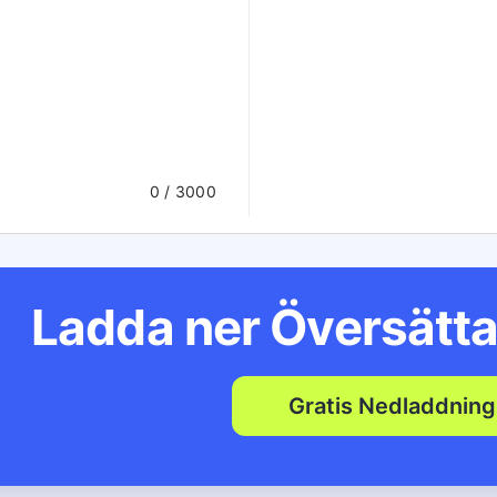
0
/ 3000
Ladda ner Översätta
Gratis Nedladdning