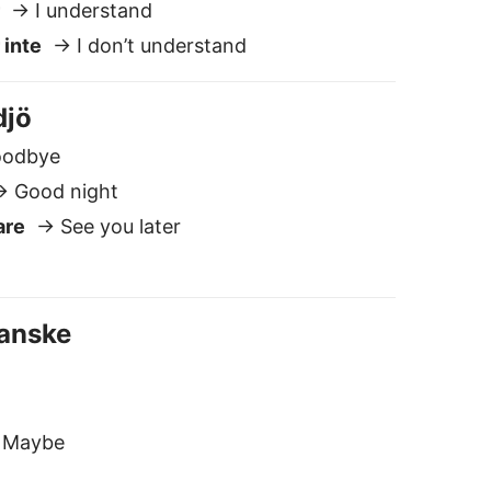
Kanske
Maybe
lskaet översättaren
äker och privat
i lagrar eller delar inte dina texter.
ill skillnad från de flesta andra