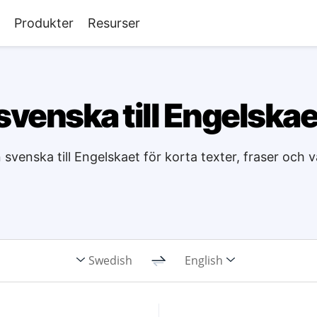
Produkter
Resurser
svenska till Engelskaet
n svenska till Engelskaet för korta texter, fraser och
Swedish
English