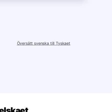
Översätt svenska till Tyskaet
elskaet