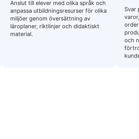
Anslut till elever med olika språk och
Svar 
anpassa utbildningsresurser för olika
varor
miljöer genom översättning av
order
läroplaner, riktlinjer och didaktiskt
produ
material.
och n
förtr
kunde
a fraser från svenska till Eng