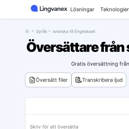
Lösningar
Teknologier
˃
Språk
˃
svenska till Engelskaet
Översättare från 
Gratis översättning frå
Översätt filer
Transkribera ljud