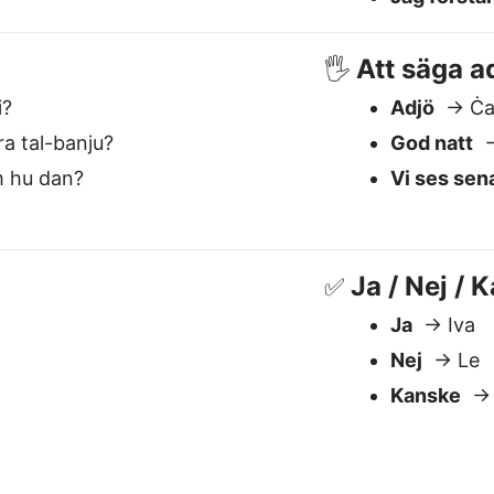
Ja
→ Iva
Nej
→ Le
Kanske
→ 
r den bästa Svenska till Malt
Förstår sammanhang
S
Hantera betydelse, ton och nyans —
V
avgörande för språk som Maltesiska.
T
ö