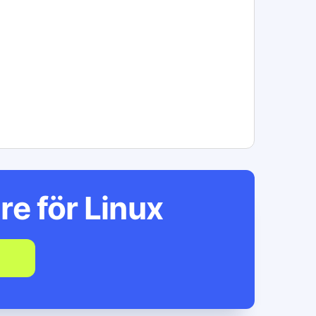
re för
Linux