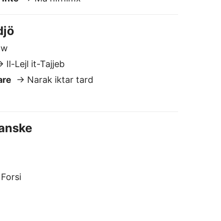
Forsi
esiska översättaren
äker och privat
i lagrar eller delar inte dina texter.
ill skillnad från de flesta andra
versättare, stannar dina data hos