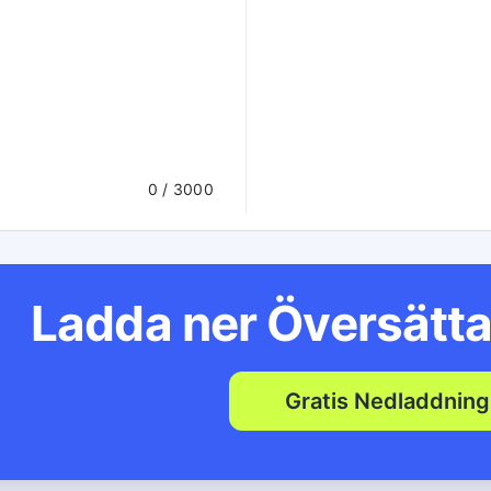
0
/ 3000
Ladda ner Översätta
Gratis Nedladdning