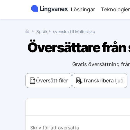
Lösningar
Teknologier
˃
Språk
˃
svenska till Maltesiska
Översättare från 
Gratis översättning frå
Översätt filer
Transkribera ljud