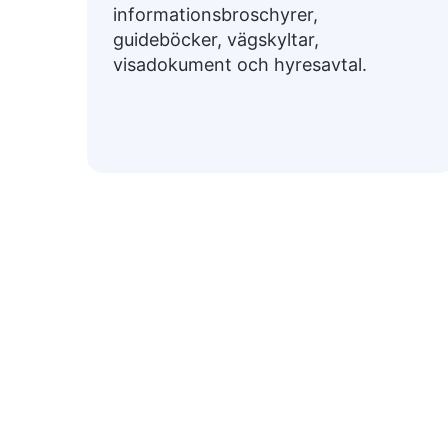
informationsbroschyrer,
guideböcker, vägskyltar,
visadokument och hyresavtal.
Vanlig
Nedan finns vanligt förekommande svensk