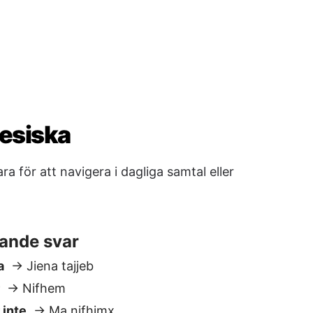
ande svar
a
→ Jiena tajjeb
r
→ Nifhem
 inte
→ Ma nifhimx
djö
aw
Il-Lejl it-Tajjeb
are
→ Narak iktar tard
Kanske