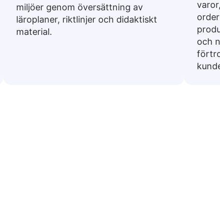
varor
miljöer genom översättning av
order
läroplaner, riktlinjer och didaktiskt
produ
material.
och n
förtr
kunde
a fraser från svenska till Mal
a uttryck översatta till Maltesiska. De är användbara
förbereda sig för resor.