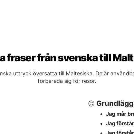
Grundlägg
😊
Jag mår br
Jag förstå
Jag förstår
Att säga a
🖐️
i?
Adjö
→ Ċ
a tal-banju?
God natt
→ 
hu dan?
Vi ses sen
Ja / Nej / 
✅