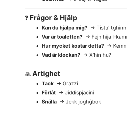
Tack
→ Grazzi
Förlåt
→ Jiddispjacini
Snälla
→ Jekk jogħġbok
Varför Lingvanex ä
Lätt att använda
Klistra in text — få omedelbar
översättning. Redigera eller kopiera
direkt.