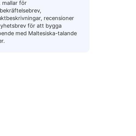
, mallar för
bekräftelsebrev,
ktbeskrivningar, recensioner
yhetsbrev för att bygga
oende med Maltesiska-talande
r.
tesiska
 för att navigera i dagliga samtal eller