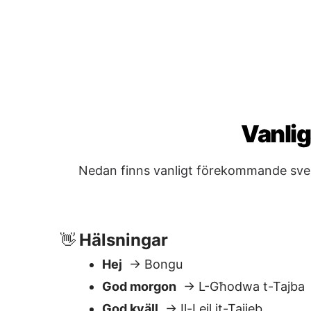
Hälsningar
👋
Hej
→ Bongu
God morgon
→ L-Għodwa t-Tajba
God kväll
→ Il-Lejl it-Tajjeb
Frågor & Hjälp
❓
Kan du hjälpa mig?
→ Tista' tgħinn
Var är toaletten?
→ Fejn hija l-kamr
Hur mycket kostar detta?
→ Kemm 
Vad är klockan?
→ X'ħin hu?
Artighet
🙏