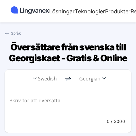
Lösningar
Teknologier
Produkter
R
⟵
Språk
Översättare från svenska till
Georgiskaet - Gratis & Online
Swedish
Georgian
0
/ 3000