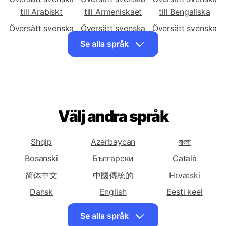
till Afrikaans
till Albanskaet
till Amhariskaet
Översätt svenska
Översätt svenska
Översätt svenska
till Arabiskt
till Armeniskaet
till Bengaliska
Översätt svenska
Översätt svenska
Översätt svenska
till Bosniskaet
till Bulgariskaet
till Cebuano
Se alla språk
Översätt svenska
Översätt svenska
Översätt svenska
till Kinesiska
till Kinesiska
till Tjeckiskt
(Förenklat)
(Traditionellt)
Översätt svenska
Översätt svenska
Översätt svenska
till Danskaet
Välj andra språk
till Engelskaet
till Estniskaet
Översätt svenska
Översätt svenska
Översätt svenska
till Persiskaet
till Finskaet
till Franskaet
Shqip
Azərbaycan
বাংলা
Översätt svenska
Översätt svenska
Översätt svenska
Bosanski
Български
Català
till Georgiskaet
till Tyskaet
till Hawaiian
简体中文
中國傳統的
Hrvatski
Översätt svenska
Översätt svenska
Översätt svenska
Dansk
English
Eesti keel
till Hebreiskaet
till Hindi
till Ungerskaet