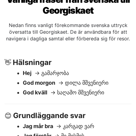
Vanliga fraser från svenska till
Georgiskaet
Nedan finns vanligt förekommande svenska uttryck
översatta till Georgiskaet. De är användbara för att
navigera i dagliga samtal eller förbereda sig för resor.
Hälsningar
👋
Hej
→ გამარჯობა
God morgon
→ დილა მშვენიერი
God kväll
→ საღამო მშვენიერი
Grundläggande svar
😊