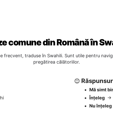
Răspunsur
😊
Mă simt bi
hi
Înțeleg
→ 
Nu înțeleg
La reveder
🖐️
idia?
La revede
api?
Noapte bu
rimu kiasi gani?
Pe mai târ
a?
Da / Nu / P
✅
Da
→ Ndiy