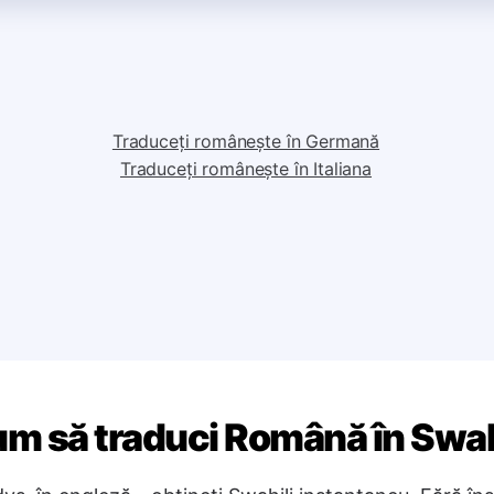
Traduceți românește în Germană
Traduceți românește în Italiana
m să traduci Română în Swah