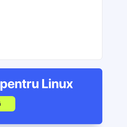
 pentru
Linux
ă