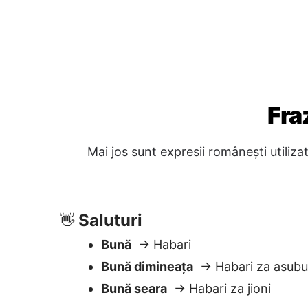
Saluturi
👋
Bună
→ Habari
Bună dimineața
→ Habari za asubu
Bună seara
→ Habari za jioni
Întrebări și ajutor
❓
Poți să mă ajuți?
→ Unaweza kunisa
Unde este toaleta?
→ Choo kiko w
Cât costă acest lucru?
→ Hii inagha
Cât este ceasul?
→ Saa ngapi sas
Politețe
🙏
Mulțumesc
→ Asante