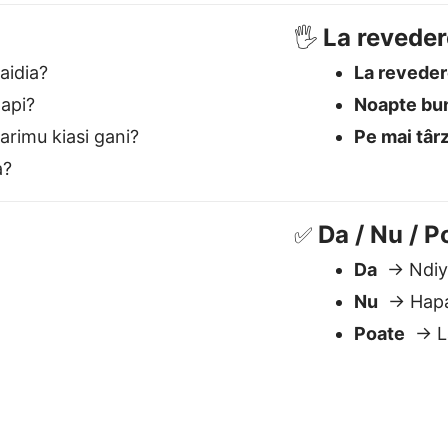
Nu
→ Hap
Poate
→ L
este cel mai bun translator 
Înțelege contextul
S
Gestionează semnificația, tonul și
N
nuanța — esențial pentru limbi
t
precum Swahili.
a
c