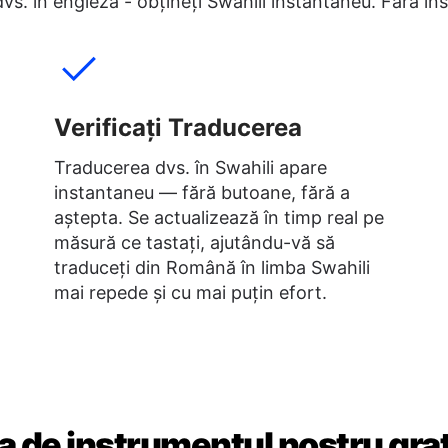
l dvs. în engleză - obțineți Swahili instantaneu. Fără 
Verificați Traducerea
Traducerea dvs. în Swahili apare
instantaneu — fără butoane, fără a
aștepta. Se actualizează în timp real pe
măsură ce tastați, ajutându-vă să
traduceți din Română în limba Swahili
mai repede și cu mai puțin efort.
a de instrumentul nostru grat