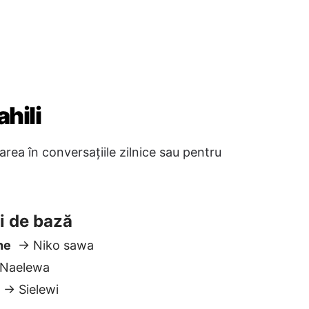
i de bază
ne
→ Niko sawa
Naelewa
→ Sielewi
e
re
→ Kwaheri
nă
→ Usiku mwema
ziu
→ Tutaonana baadaye
oate
o