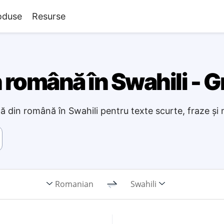
oduse
Resurse
 română în Swahili - G
ă din română în Swahili pentru texte scurte, fraze și m
Romanian
Swahili