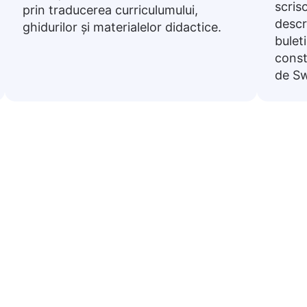
scris
prin traducerea curriculumului,
descr
ghidurilor și materialelor didactice.
bulet
const
de Sw
ze comune din Română în Swa
te frecvent, traduse în Swahili. Sunt utile pentru navig
pregătirea călătoriilor.