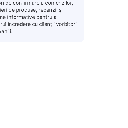
ori de confirmare a comenzilor,
ieri de produse, recenzii și
ine informative pentru a
rui încredere cu clienții vorbitori
ahili.
hili
area în conversațiile zilnice sau pentru