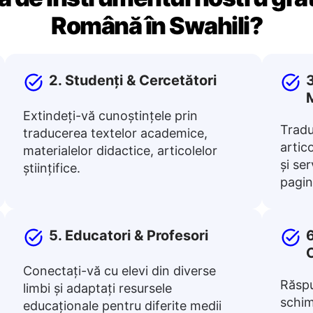
Română în Swahili?
2. Studenți & Cercetători
3
Extindeți-vă cunoștințele prin
Tradu
traducerea textelor academice,
artico
materialelor didactice, articolelor
și ser
științifice.
pagin
5. Educatori & Profesori
6
Conectați-vă cu elevi din diverse
Răspu
limbi și adaptați resursele
schim
educaționale pentru diferite medii