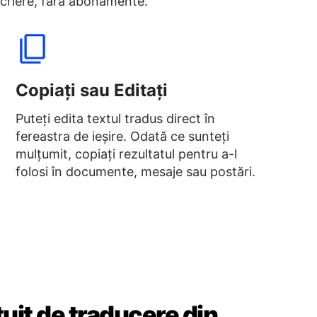
înscriere, fără abonamente.
Copiați sau Editați
Puteți edita textul tradus direct în
fereastra de ieșire. Odată ce sunteți
mulțumit, copiați rezultatul pentru a-l
folosi în documente, mesaje sau postări.
uit de traducere din