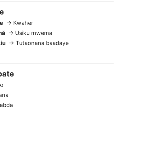
ana
abda
Română în Swahili
igur și privat
u stocăm și nu partajăm textele
ale. Spre deosebire de majoritatea
ltor traductoare, datele tale rămân
u tine.