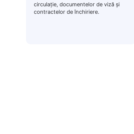
circulație, documentelor de viză și
contractelor de închiriere.
Fra
Mai jos sunt expresii românești utiliza