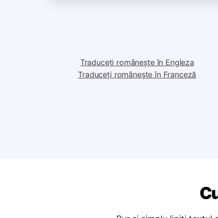
Traduceți românește în Engleza
Traduceți românește în Franceză
Cu