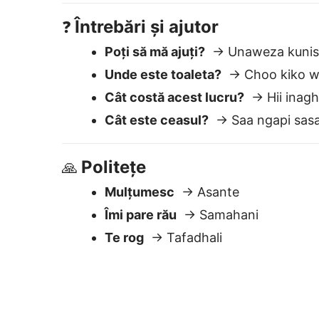
Îmi pare rău
→ Samahani
Te rog
→ Tafadhali
De ce Lingvanex 
Ușor de utilizat
Lipește textul — obține traducerea
instant. Editează sau copiază
imediat.