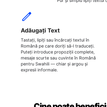
Pur și simplu lipiți textu
Adăugați Text
Tastați, lipiți sau încărcați textul în
Română pe care doriți să-l traduceți.
Puteți introduce propoziții complete,
mesaje scurte sau cuvinte în Română
pentru Swahili — chiar și argou și
expresii informale.
Cine poate benefici