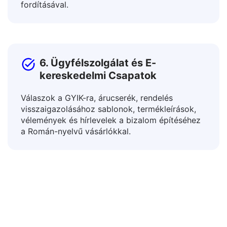
forrásokat különböző környezetekhez a
tantervek, irányelvek és didaktikai anyagok
fordításával.
6. Ügyfélszolgálat és E-
kereskedelmi Csapatok
Válaszok a GYIK-ra, árucserék, rendelés
visszaigazolásához sablonok, termékleírások,
vélemények és hírlevelek a bizalom építéséhez
a Román-nyelvű vásárlókkal.