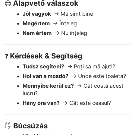
Alapvető válaszok
😊
Jól vagyok
→ Mă simt bine
Megértem
→ Înțeleg
Nem értem
→ Nu înțeleg
Kérdések & Segítség
❓
Tudsz segíteni?
→ Poți să mă ajuți?
Hol van a mosdó?
→ Unde este toaleta?
Mennyibe kerül ez?
→ Cât costă acest
lucru?
Hány óra van?
→ Cât este ceasul?