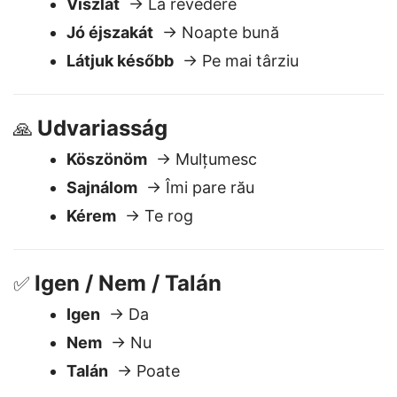
Búcsúzás
🖐️
Viszlát
→ La revedere
Jó éjszakát
→ Noapte bună
Látjuk később
→ Pe mai târziu
Udvariasság
🙏
Köszönöm
→ Mulțumesc
Sajnálom
→ Îmi pare rău
Kérem
→ Te rog
Igen / Nem / Talán
✅
Igen
→ Da
Nem
→ Nu