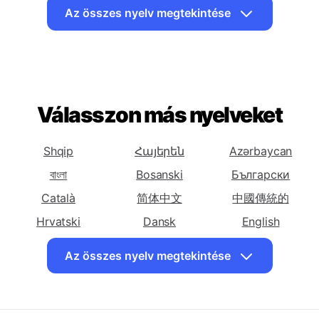
Örmény
Azerbajdzsáni
Baszk
Magyar fordítás
Magyar fordítás
Magyar fordítás
Fehérorosz
Bengáli
Bosnyák
Az összes nyelv megtekintése
Magyar fordítás
Magyar fordítás
Magyar fordítás
Bolgár
Katalán
Kínai
(Egyszerűsített)
Magyar fordítás
Magyar fordítás
Magyar fordítás
Válasszon más nyelveket
Kínai
Korzikai
Horvát
(Hagyományos)
Magyar fordítás
Magyar fordítás
Magyar fordítás
Shqip
Հայերեն
Azərbaycan
Cseh
Dán
Holland
বাংলা
Bosanski
Български
Magyar fordítás
Magyar fordítás
Magyar fordítás
Català
简体中文
中國傳統的
Angol
Eszperantó
Észt
Hrvatski
Dansk
English
Magyar fordítás
Magyar fordítás
Magyar fordítás
Eesti keel
فارسی
Suomalainen
Perzsa
Finn
Francia
Az összes nyelv megtekintése
ქართული
Ελληνικά
עִברִית
Magyar fordítás
Magyar fordítás
Magyar fordítás