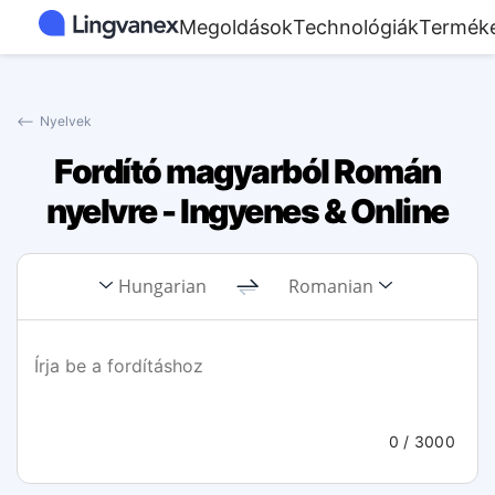
Megoldások
Technológiák
Termék
⟵
Nyelvek
Fordító magyarból Román
nyelvre - Ingyenes & Online
Hungarian
Romanian
0
/ 3000