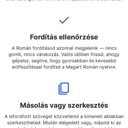
Magyar szöveget. Teljes mondatokat, rövid
üzeneteket, vagy Magyar szavakat Román nyelvre —
akár szlenget és informális kifejezéseket is beírhatsz.
Fordítás ellenőrzése
A Román fordításod azonnal megjelenik — nincs
gomb, nincs várakozás. Valós időben frissül, ahogy
gépelsz, segítve, hogy gyorsabban és kevesebb
erőfeszítéssel fordítsd a Magart Román nyelvre.
Másolás vagy szerkesztés