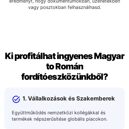
A lefordított szöveget közvetlenül a kimeneti ablakban
szerkesztheted. Miután elégedett vagy, másold ki az
eredményt, hogy dokumentumokban, üzenetekben
vagy posztokban felhasználhasd.
Ki profitálhat ingyenes Magyar
to Román
fordítóeszközünkből?
1. Vállalkozások és Szakemberek
Együttműködés nemzetközi kollégákkal és