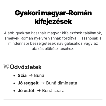
Gyakori magyar-Román
kifejezések
Alább gyakran használt magyar kifejezések találhatók,
amelyek Román nyelvre vannak fordítva. Hasznosak a
mindennapi beszélgetések navigálásához vagy az
utazás előkészítéséhez.
Üdvözletek
👋
Szia
→ Bună
Jó reggelt
→ Bună dimineața
Jó estét
→ Bună seara