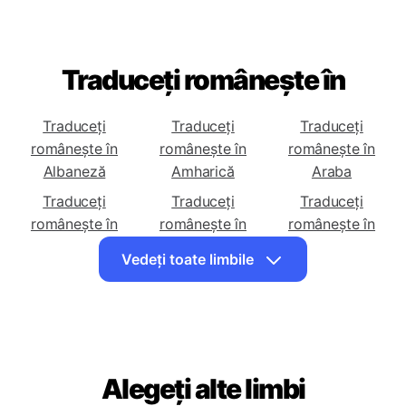
Traduceți românește în
Traduceți
Traduceți
Traduceți
românește în
românește în
românește în
Albaneză
Amharică
Araba
Traduceți
Traduceți
Traduceți
românește în
românește în
românește în
Armeană
Azeră
Basca
Vedeți toate limbile
Traduceți
Traduceți
Traduceți
românește în
românește în
românește în
Belarusă
Bengaleză
Bosniacă
Traduceți
Traduceți
Traduceți