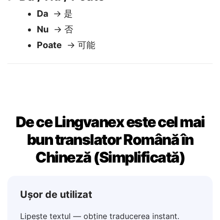
Da / Nu / Poate
✅
Da
→ 是
Nu
→ 否
Poate
→ 可能
De ce Lingvanex este cel mai
bun translator Română în
Chineză (Simplificată)
Ușor de utilizat