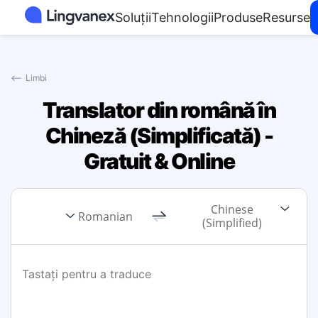
Soluții
Tehnologii
Produse
Resurse
⟵
Limbi
Translator din română în
Chineză (Simplificată) -
Gratuit & Online
Chinese
Romanian
(Simplified)