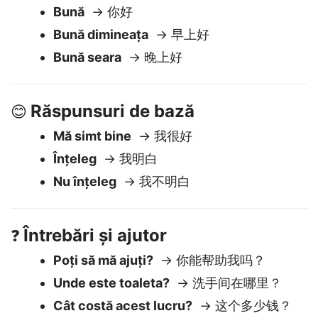
Saluturi
👋
Bună
→ 你好
Bună dimineața
→ 早上好
Bună seara
→ 晚上好
Răspunsuri de bază
😊
Mă simt bine
→ 我很好
Înțeleg
→ 我明白
Nu înțeleg
→ 我不明白
Întrebări și ajutor
❓
Poți să mă ajuți?
→ 你能帮助我吗？