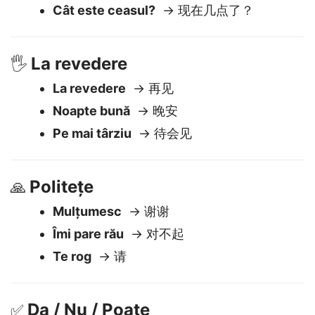
Unde este toaleta?
→ 洗手间在哪里？
Cât costă acest lucru?
→ 这个多少钱？
Cât este ceasul?
→ 现在几点了？
La revedere
🖐️
La revedere
→ 再见
Noapte bună
→ 晚安
Pe mai târziu
→ 待会见
Politețe
🙏
Mulțumesc
→ 谢谢
Îmi pare rău
→ 对不起
Te rog
→ 请