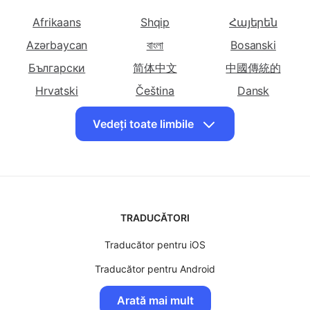
românește în
românește în
românește în
Alegeți alte limbi
Bulgară
Catalană
Chineză
(Simplificată)
Afrikaans
Shqip
Հայերեն
Traduceți
Traduceți
Traduceți
Azərbaycan
বাংলা
Bosanski
românește în
românește în
românește în
Български
Chineză
Corsicana
简体中文
中國傳統的
Croata
(Tradițională)
Hrvatski
Čeština
Dansk
Traduceți
Traduceți
Traduceți
English
Eesti keel
فارسی
Vedeți toate limbile
românește în
românește în
românește în
Suomalainen
ქართული
Ελληνικά
Ceha
Daneză
Olandeză
עִברִית
Magyar
Bahasa Indonesia
Traduceți
Traduceți
Traduceți
日本
한국인
Latviski
românește în
românește în
românește în
Engleza
Esperanto
Estonă
Lietuvių
Македонски
मराठी
TRADUCĂTORI
Traduceți
Traduceți
Traduceți
မြန်မာ
Norsk
Polskie
românește în
românește în
românește în
Traducător pentru iOS
Português
Српски ћирилиц
සිංහල
Persană
Finlandeză
Franceză
Traducător pentru Android
Slovenský
Slovenščina
Tagalog