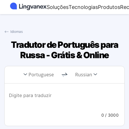
Soluções
Tecnologias
Produtos
Rec
⟵
Idiomas
Tradutor de Português para
Russa - Grátis & Online
Portuguese
Russian
0
/ 3000