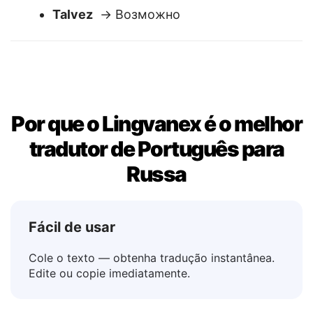
Sim
→ Да
Não
→ Нет
Talvez
→ Возможно
Por que o Lingvanex é o melhor
tradutor de Português para
Russa
Fácil de usar
Cole o texto — obtenha tradução instantânea.
Edite ou copie imediatamente.