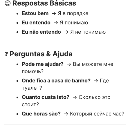
Respostas Básicas
😊
Estou bem
→ Я в порядке
Eu entendo
→ Я понимаю
Eu não entendo
→ Я не понимаю
Perguntas & Ajuda
❓
Pode me ajudar?
→ Вы можете мне
помочь?
Onde fica a casa de banho?
→ Где
туалет?
Quanto custa isto?
→ Сколько это
стоит?
Que horas são?
→ Который сейчас час?