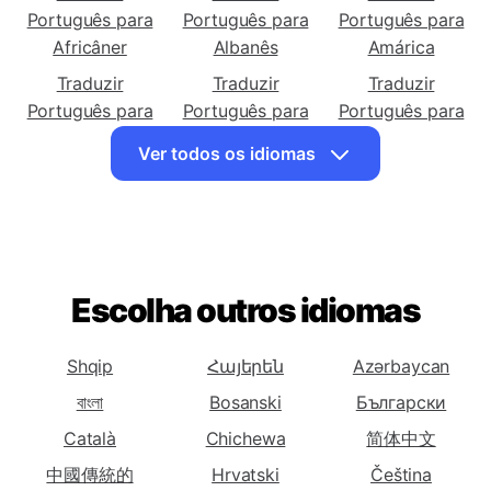
Traduzir
Traduzir
Traduzir
Português para
Português para
Português para
Africâner
Albanês
Amárica
Traduzir
Traduzir
Traduzir
Português para
Português para
Português para
Árabe
Armênio
Azerbaijano
Ver todos os idiomas
Traduzir
Traduzir
Traduzir
Português para
Português para
Português para
Basca
Bielorrussa
Bengali
Traduzir
Traduzir
Traduzir
Português para
Português para
Português para
Escolha outros idiomas
Bósnia
Búlgaro
Catalão
Traduzir
Traduzir
Traduzir
Shqip
Հայերեն
Azərbaycan
Português para
Português para
Português para
বাংলা
Bosanski
Български
Cebuano
Chichewa
Chinês