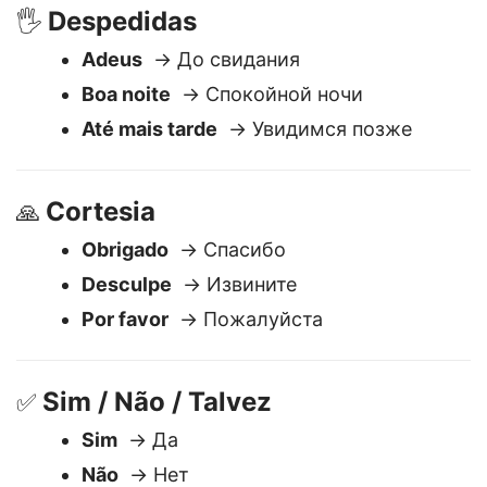
Despedidas
🖐️
Adeus
→ До свидания
Boa noite
→ Спокойной ночи
Até mais tarde
→ Увидимся позже
Cortesia
🙏
Obrigado
→ Спасибо
Desculpe
→ Извините
Por favor
→ Пожалуйста
Sim / Não / Talvez
✅