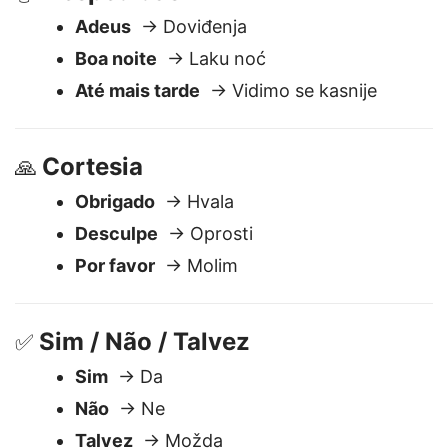
Despedidas
🖐️
Adeus
→ Doviđenja
Boa noite
→ Laku noć
Até mais tarde
→ Vidimo se kasnije
Cortesia
🙏
Obrigado
→ Hvala
Desculpe
→ Oprosti
Por favor
→ Molim
Sim / Não / Talvez
✅
Sim
→ Da