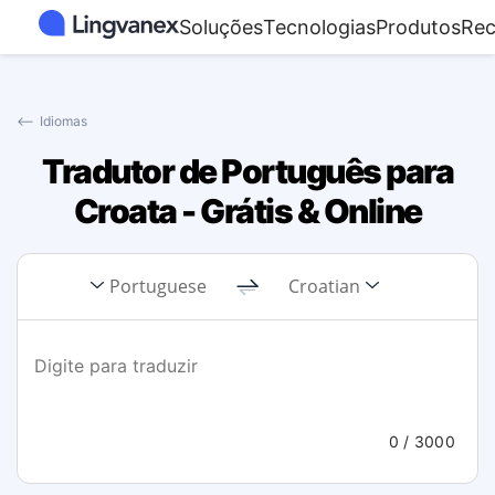
Soluções
Tecnologias
Produtos
Rec
⟵
Idiomas
Tradutor de Português para
Croata - Grátis & Online
Portuguese
Croatian
0
/ 3000