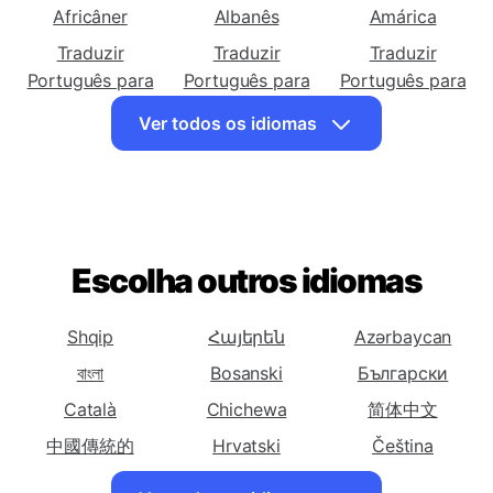
Traduzir
Traduzir
Traduzir
Português para
Português para
Português para
Africâner
Albanês
Amárica
Traduzir
Traduzir
Traduzir
Português para
Português para
Português para
Árabe
Armênio
Azerbaijano
Ver todos os idiomas
Traduzir
Traduzir
Traduzir
Português para
Português para
Português para
Basca
Bielorrussa
Bengali
Traduzir
Traduzir
Traduzir
Português para
Português para
Português para
Escolha outros idiomas
Bósnia
Búlgaro
Catalão
Traduzir
Traduzir
Traduzir
Shqip
Հայերեն
Azərbaycan
Português para
Português para
Português para
বাংলা
Bosanski
Български
Cebuano
Chichewa
Chinês
Català
Chichewa
(Simplificado)
简体中文