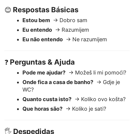
Boa noite
→ Dobra večer
Respostas Básicas
😊
Estou bem
→ Dobro sam
Eu entendo
→ Razumijem
Eu não entendo
→ Ne razumijem
Perguntas & Ajuda
❓
Pode me ajudar?
→ Možeš li mi pomoći?
Onde fica a casa de banho?
→ Gdje je
WC?
Quanto custa isto?
→ Koliko ovo košta?
Que horas são?
→ Koliko je sati?