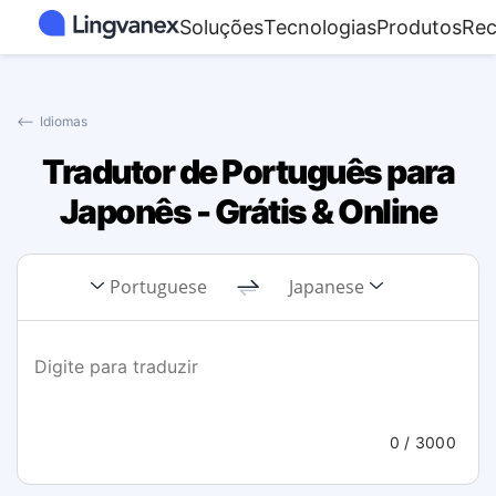
Soluções
Tecnologias
Produtos
Rec
⟵
Idiomas
Tradutor de Português para
Japonês - Grátis & Online
Portuguese
Japanese
0
/ 3000