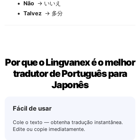
Sim
→ はい
Não
→ いいえ
Talvez
→ 多分
Por que o Lingvanex é o melhor
tradutor de Português para
Japonês
Fácil de usar
Cole o texto — obtenha tradução instantânea.