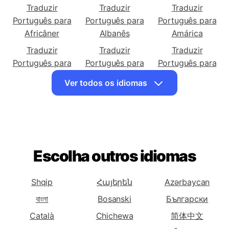
Traduzir Português para
Traduzir
Traduzir
Traduzir
Português para
Português para
Português para
Africâner
Albanês
Amárica
Traduzir
Traduzir
Traduzir
Português para
Português para
Português para
Árabe
Armênio
Azerbaijano
Ver todos os idiomas
Traduzir
Traduzir
Traduzir
Português para
Português para
Português para
Basca
Bielorrussa
Bengali
Traduzir
Traduzir
Traduzir
Português para
Português para
Português para
Escolha outros idiomas
Bósnia
Búlgaro
Catalão
Traduzir
Traduzir
Traduzir
Shqip
Հայերեն
Azərbaycan
Português para
Português para
Português para
বাংলা
Bosanski
Български
Cebuano
Chichewa
Chinês