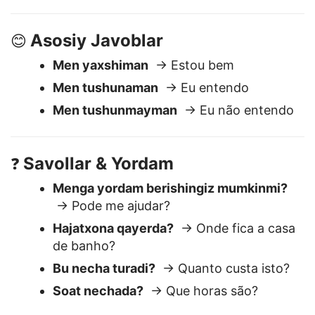
Hayrli kech
→ Boa noite
Asosiy Javoblar
😊
Men yaxshiman
→ Estou bem
Men tushunaman
→ Eu entendo
Men tushunmayman
→ Eu não entendo
Savollar & Yordam
❓
Menga yordam berishingiz mumkinmi?
→ Pode me ajudar?
Hajatxona qayerda?
→ Onde fica a casa
de banho?
Bu necha turadi?
→ Quanto custa isto?