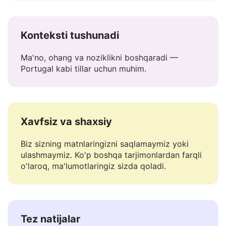
Darhol tahrir qiling yoki nusxa oling.
Konteksti tushunadi
Ma'no, ohang va noziklikni boshqaradi —
Portugal kabi tillar uchun muhim.
Xavfsiz va shaxsiy
Biz sizning matnlaringizni saqlamaymiz yoki
ulashmaymiz. Ko'p boshqa tarjimonlardan farqli
o'laroq, ma'lumotlaringiz sizda qoladi.