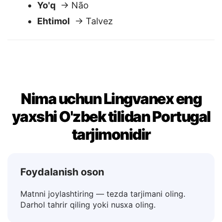
Ha
→ Sim
Yo'q
→ Não
Ehtimol
→ Talvez
Nima uchun Lingvanex eng
yaxshi O'zbek tilidan Portugal
tarjimonidir
Foydalanish oson
Matnni joylashtiring — tezda tarjimani oling.