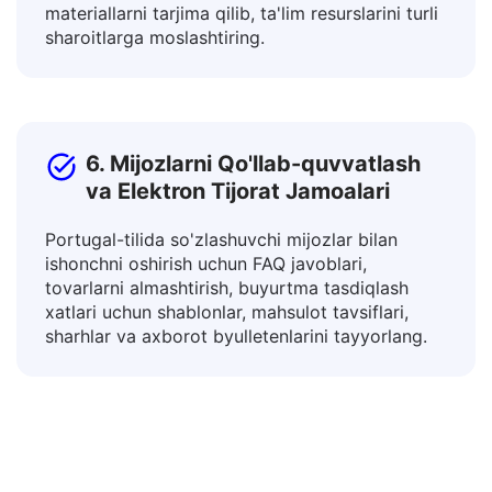
Turli tillardagi o'quvchilar bilan bog'laning va
o'quv dasturlari, ko'rsatmalar va didaktik
materiallarni tarjima qilib, ta'lim resurslarini turli
sharoitlarga moslashtiring.
6. Mijozlarni Qo'llab-quvvatlash
va Elektron Tijorat Jamoalari
Portugal-tilida so'zlashuvchi mijozlar bilan
ishonchni oshirish uchun FAQ javoblari,
tovarlarni almashtirish, buyurtma tasdiqlash
xatlari uchun shablonlar, mahsulot tavsiflari,
sharhlar va axborot byulletenlarini tayyorlang.