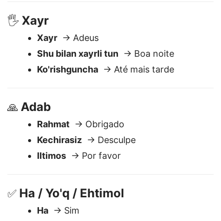
Soat nechada?
→ Que horas são?
Xayr
🖐️
Xayr
→ Adeus
Shu bilan xayrli tun
→ Boa noite
Ko'rishguncha
→ Até mais tarde
Adab
🙏
Rahmat
→ Obrigado
Kechirasiz
→ Desculpe
Iltimos
→ Por favor
Ha / Yo'q / Ehtimol
✅