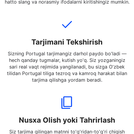
joylashtiring yoki yuklang. Siz to'liq jumlalarni, qisqa
xabarlarni yoki O'zbek tilidan Portugal so'zlarga —
hatto slang va norasmiy ifodalarni kiritishingiz mumkin.
Tarjimani Tekshirish
Sizning Portugal tarjimangiz darhol paydo bo'ladi —
hech qanday tugmalar, kutish yo'q. Siz yozganingiz
sari real vaqt rejimida yangilanadi, bu sizga O'zbek
tilidan Portugal tiliga tezroq va kamroq harakat bilan
tarjima qilishga yordam beradi.