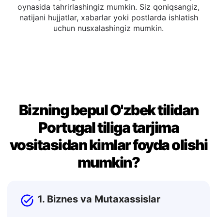
Nusxa Olish yoki Tahrirlash
Siz tarjima qilingan matnni to'g'ridan-to'g'ri chiqish
oynasida tahrirlashingiz mumkin. Siz qoniqsangiz,
natijani hujjatlar, xabarlar yoki postlarda ishlatish
uchun nusxalashingiz mumkin.
Bizning bepul O'zbek tilidan
Portugal tiliga tarjima
vositasidan kimlar foyda olishi
mumkin?