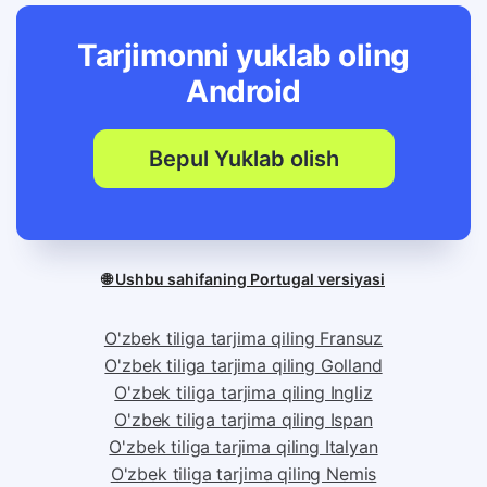
Tarjimonni yuklab oling
Android
Bepul Yuklab olish
🌐 Ushbu sahifaning Portugal versiyasi
O'zbek tiliga tarjima qiling Fransuz
O'zbek tiliga tarjima qiling Golland
O'zbek tiliga tarjima qiling Ingliz
O'zbek tiliga tarjima qiling Ispan