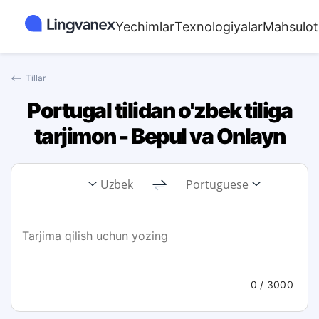
Yechimlar
Texnologiyalar
Mahsulot
⟵
Tillar
Portugal tilidan o'zbek tiliga
tarjimon - Bepul va Onlayn
Uzbek
Portuguese
0
/ 3000