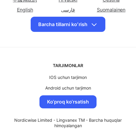
Bosanski
Български
简体中文
tarjima qiling
tarjima qiling
tarjima qiling
中國傳統的
Golland
Hrvatski
Ingliz
Esperanto
Čeština
O'zbek tiliga
English
O'zbek tiliga
فارسی
Suomalainen
O'zbek tiliga
tarjima qiling
tarjima qiling Fors
tarjima qiling Fin
ქართული
עִברִית
हिंदी
Barcha tillarni koʻrish
Eston
Magyar
Bahasa Indonesia
日本
O'zbek tiliga
O'zbek tiliga
O'zbek tiliga
Казақ
한국인
Кыргызча
tarjima qiling
tarjima qiling
tarjima qiling
Latviski
Lietuvių
Bahasa Malay
Fransuz
Gruzin
Nemis
मराठी
Polskie
Português
O'zbek tiliga
O'zbek tiliga
O'zbek tiliga
TARJIMONLAR
tarjima qiling
tarjima qiling
tarjima qiling
Română
Српски ћирилиц
Slovenský
Yunon
Ibroniy
Hind
IOS uchun tarjimon
Svenska
Тоҷикӣ
தமிழ்
O'zbek tiliga
O'zbek tiliga
O'zbek tiliga
Android uchun tarjimon
తెలుగు
ไทย
Türk
tarjima qiling
tarjima qiling
tarjima qiling
MacOS uchun tarjimon
Türkmen
Український
Tiếng Việt
Venger
Island
Indoneziya
Ko‘proq ko‘rsatish
Windows uchun tarjimon
O'zbek tiliga
O'zbek tiliga
O'zbek tiliga
tarjima qiling
tarjima qiling
tarjima qiling
Nordicwise Limited - Lingvanex TM - Barcha huquqlar