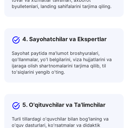
Postlar, reklama matnlari, maqolalar va bloglar,
tovar va xizmatlar tavsiflari, axborot
byulletenlari, landing sahifalarini tarjima qiling.
4. Sayohatchilar va Ekspertlar
Sayohat paytida ma'lumot broshyuralari,
qo'llanmalar, yo'l belgilarini, viza hujjatlarini va
ijaraga olish shartnomalarini tarjima qilib, til
to'siqlarini yengib o'ting.
5. O'qituvchilar va Ta'limchilar