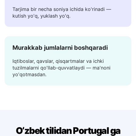
Tez natijalar
Tarjima bir necha soniya ichida ko'rinadi —
kutish yo'q, yuklash yo'q.
Murakkab jumlalarni boshqaradi
Iqtiboslar, qavslar, qisqartmalar va ichki
tuzilmalarni qo'llab-quvvatlaydi — ma'noni
yo'qotmasdan.