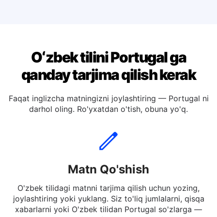
O'zbek tiliga tarjima qiling Italyan
O'zbek tiliga tarjima qiling Nemis
Oʻzbek tilini Portugal ga
qanday tarjima qilish kerak
Faqat inglizcha matningizni joylashtiring — Portugal ni
darhol oling. Ro'yxatdan o'tish, obuna yo'q.
Matn Qo'shish
O'zbek tilidagi matnni tarjima qilish uchun yozing,