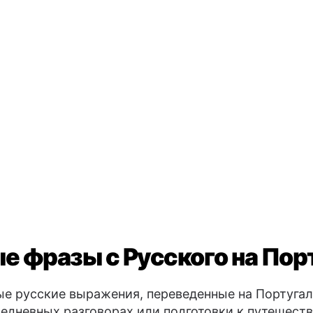
е фразы с Русского на Пор
е русские выражения, переведенные на Португаль
едневных разговорах или подготовки к путешест
Основные
😊
Я в поряд
Я понима
Я не пони
Прощани
🖐️
me ajudar?
До свида