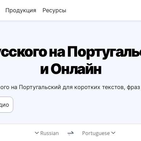
Продукция
Ресурсы
сского на Португаль
и Онлайн
ого на Португальский для коротких текстов, фра
дио
Russian
Portuguese