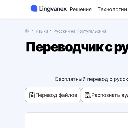
Решения
Технологии
˃
Языки
˃
Русский на Португальский
Переводчик с ру
Бесплатный перевод с русск
Перевод файлов
Распознать ау