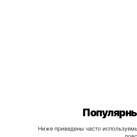
Популярны
Ниже приведены часто используемы
повс
Приветствия
👋
Привет
→ Olá
Доброе утро
→ Bom dia
Добрый вечер
→ Boa noite
Вопросы и помощь
❓
Вы можете мне помочь?
→ Pode 