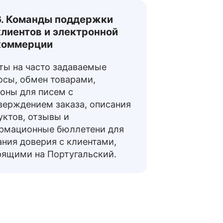
6. Команды поддержки
клиентов и электронной
коммерции
ты на часто задаваемые
осы, обмен товарами,
оны для писем с
верждением заказа, описания
уктов, отзывы и
рмационные бюллетени для
ания доверия с клиентами,
рящими на Португальский.