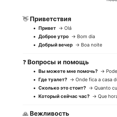
Где туалет?
→ Onde fica a casa d
Сколько это стоит?
→ Quanto cus
Который сейчас час?
→ Que hora
Вежливость
🙏
Спасибо
→ Obrigado
Извините
→ Desculpe
Пожалуйста
→ Por favor
Почему Lingvanex —