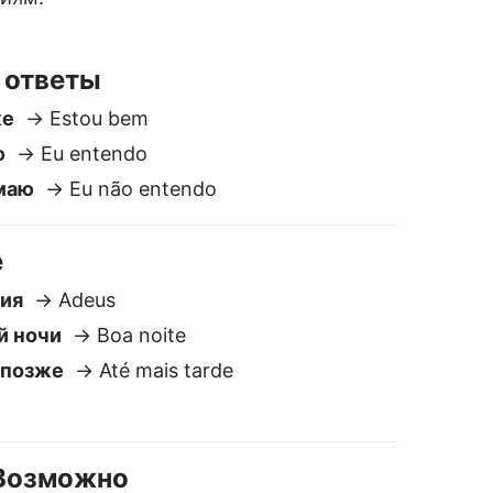
й ночи
→ Boa noite
 позже
→ Até mais tarde
/ Возможно
o
о
→ Talvez
ик на Португальский