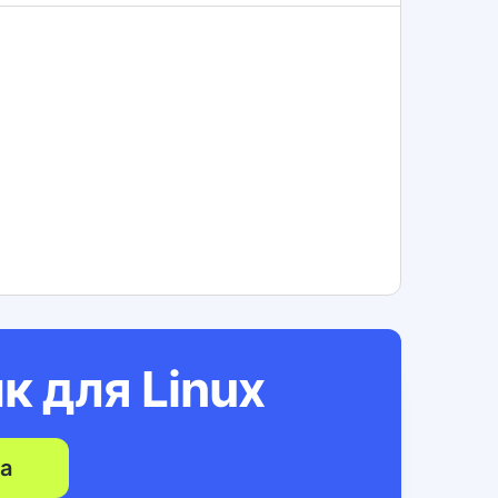
ик для
Linux
а