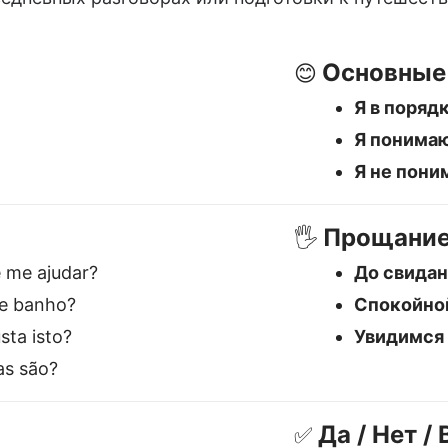
e banho?
Спокойно
ta isto?
Увидимся
s são?
Да / Нет 
✅
Да
→ Sim
Нет
→ Nã
Возможн
 лучший Русский переводч