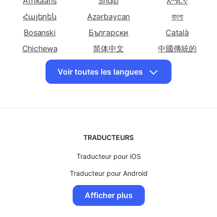
Choisissez d'autres langues
Bosniaque
Bulgare
Catalane
Traduire le
Traduire le
Traduire le
Afrikaans
Shqip
አማርኛ
français en
français en
français en
Հայերեն
Azərbaycan
বাংলা
Cebuano
Chichewa
Chinoise
Bosanski
Български
(Simplifiée)
Català
Traduire le
Chichewa
Traduire le
简体中文
中國傳統的
Traduire le
français en
français en Corse
français en
Hrvatski
Dansk
English
Voir toutes les langues
Chinoise
Croate
Eesti keel
فارسی
Suomalainen
(Traditionnelle)
ქართული
Ελληνικά
Kreyòl ayisyen
Traduire le
Traduire le
Traduire le
Hausa
עִברִית
हिंदी
français en
français en
français en
Tchèque
Danoise
Néerlandaise
Magyar
Bahasa Indonesia
日本
TRADUCTEURS
Traduire le
Traduire le
Traduire le
Basa jawa
Казақ
ខ្មែរ
français en
français en
français en
Traducteur pour iOS
Kinyarwanda
한국인
Latviski
Anglaise
Espéranto
Estonienne
Traducteur pour Android
Lietuvių
Lëtzebuergesch
Македонски
Traduire le
Traduire le
Traduire le
Traducteur pour MacOS
Malagasy
Bahasa Malay
മലയാളം