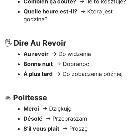
toaleta?
Combien ça coûte?
→ Ile to kosztuje?
Quelle heure est-il?
→ Która jest
godzina?
Dire Au Revoir
🖐️
Au revoir
→ Do widzenia
Bonne nuit
→ Dobranoc
À plus tard
→ Do zobaczenia później
Politesse
🙏
Merci
→ Dziękuję
Désolé
→ Przepraszam