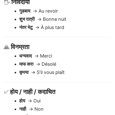
निर्विदायी
🖐️
गुडबाय
→ Au revoir
शुभ रात्री
→ Bonne nuit
नंतर भेटू
→ À plus tard
विनम्रता
🙏
धन्यवाद
→ Merci
माफ करा
→ Désolé
कृपया
→ S'il vous plaît
होय / नाही / कदाचित
✅
होय
→ Oui