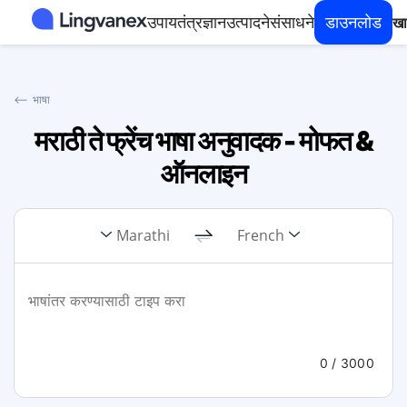
उपाय
तंत्रज्ञान
उत्पादने
संसाधने
डाउनलोड
खा
⟵
भाषा
मराठी ते फ्रेंच भाषा अनुवादक - मोफत &
ऑनलाइन
Marathi
French
0
/ 3000