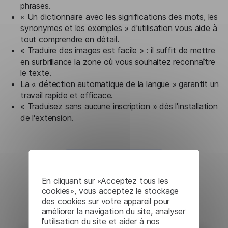
phrases.
« Un dictionnaire avec les significations des mots, les
synonymes et les exemples » d'utilisation vous aide à
tout comprendre en détail.
« Traduire des images est facile » : il suffit de mettre
en surbrillance la zone où vous souhaitez reconnaître
le texte.
La « détection automatique de la langue » garantit un
travail rapide et efficace.
« Traduisez sans aucune inscription » dès l'installation
de l'extension.
En cliquant sur «Acceptez tous les
cookies», vous acceptez le stockage
des cookies sur votre appareil pour
améliorer la navigation du site, analyser
l'utilisation du site et aider à nos