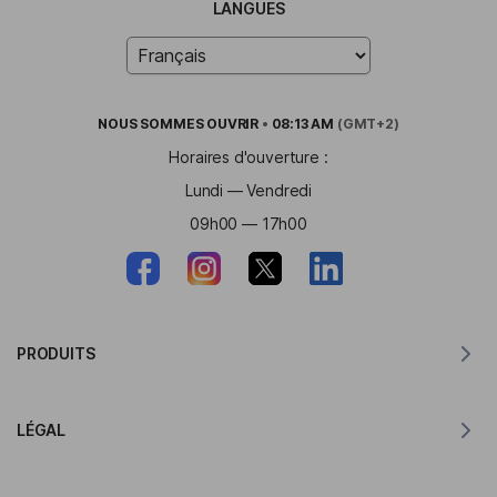
LANGUES
NOUS SOMMES
OUVRIR
•
08:13 AM
(GMT+2)
Horaires d'ouverture :
Lundi — Vendredi
09h00 — 17h00
PRODUITS
Traducteur pour MacOS
LÉGAL
Traducteur pour Windows
Traducteur pour iOS
Déclaration RGPD de Lingvanex