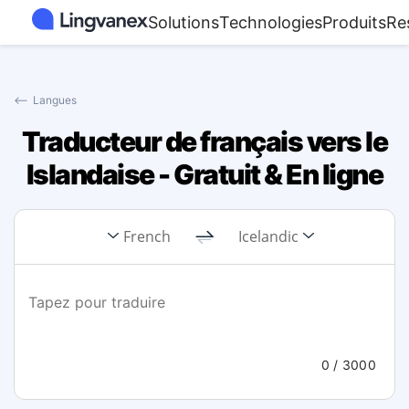
Solutions
Technologies
Produits
Re
⟵
Langues
Traducteur de français vers le
Islandaise - Gratuit & En ligne
French
Icelandic
0
/ 3000