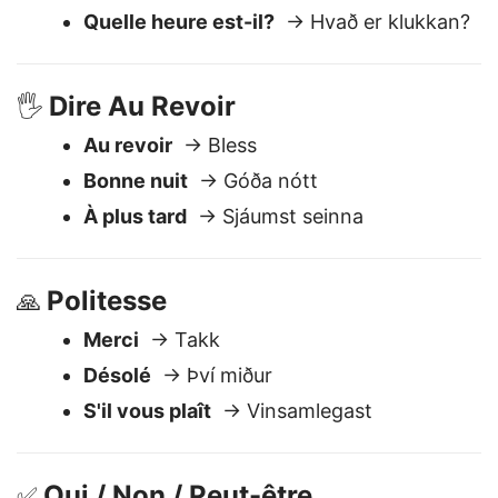
Combien ça coûte?
→ Hvað kostar
þetta?
Quelle heure est-il?
→ Hvað er klukkan?
Dire Au Revoir
🖐️
Au revoir
→ Bless
Bonne nuit
→ Góða nótt
À plus tard
→ Sjáumst seinna
Politesse
🙏
Merci
→ Takk
Désolé
→ Því miður
S'il vous plaît
→ Vinsamlegast