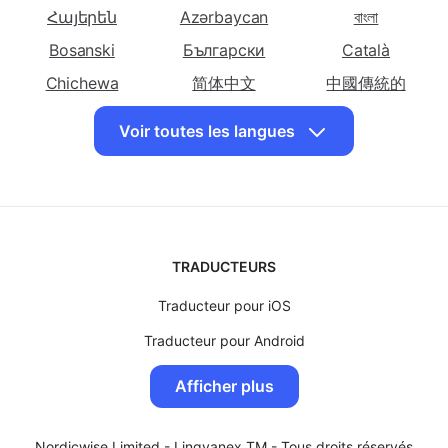
Traduire le
Traduire le
Traduire le
Afrikaans
Shqip
አማርኛ
français en
français en
français en
Հայերեն
Azərbaycan
বাংলা
Cebuano
Chichewa
Chinoise
Bosanski
Български
(Simplifiée)
Català
Traduire le
Chichewa
Traduire le
简体中文
中國傳統的
Traduire le
français en
français en Corse
français en
Hrvatski
Dansk
English
Voir toutes les langues
Chinoise
Croate
Eesti keel
فارسی
Suomalainen
(Traditionnelle)
ქართული
Ελληνικά
Kreyòl ayisyen
Traduire le
Traduire le
Traduire le
Hausa
עִברִית
हिंदी
français en
français en
français en
Tchèque
Danoise
Néerlandaise
Magyar
Bahasa Indonesia
日本
TRADUCTEURS
Traduire le
Traduire le
Traduire le
Basa jawa
Казақ
ខ្មែរ
français en
français en
français en
Traducteur pour iOS
Kinyarwanda
한국인
Latviski
Anglaise
Espéranto
Estonienne
Traducteur pour Android
Lietuvių
Lëtzebuergesch
Македонски
Traduire le
Traduire le
Traduire le
Traducteur pour MacOS
Malagasy
Bahasa Malay
മലയാളം
français en
français en
français en
Afficher plus