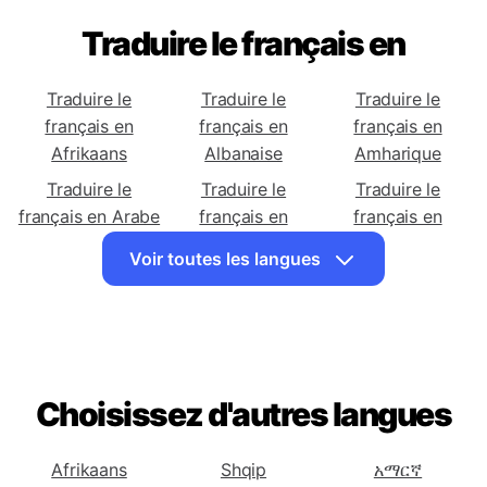
Traduire le français en
Traduire le
Traduire le
Traduire le
français en
français en
français en
Afrikaans
Albanaise
Amharique
Traduire le
Traduire le
Traduire le
français en Arabe
français en
français en
Arménienne
Azerbaïdjanaise
Voir toutes les langues
Traduire le
Traduire le
Traduire le
français en
français en
français en
Basque
Biélorusse
Bengali
Traduire le
Traduire le
Traduire le
français en
français en
français en
Choisissez d'autres langues
Bosniaque
Bulgare
Catalane