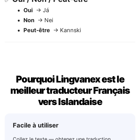
Oui / Non / Peut-être
✅
Oui
→ Já
Non
→ Nei
Peut-être
→ Kannski
Pourquoi Lingvanex est le
meilleur traducteur Français
vers Islandaise