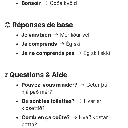
Bon matin
→ Góðan dag
Bonsoir
→ Góða kvöld
Réponses de base
😊
Je vais bien
→ Mér líður vel
Je comprends
→ Ég skil
Je ne comprends pas
→ Ég skil ekki
Questions & Aide
❓
Pouvez-vous m'aider?
→ Getur þú
hjálpað mér?
Où sont les toilettes?
→ Hvar er
klósettið?