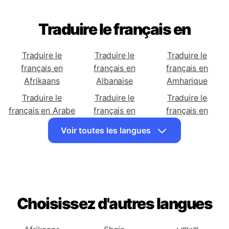
Traduire le français en
Traduire le
Traduire le
Traduire le
français en
français en
français en
Afrikaans
Albanaise
Amharique
Traduire le
Traduire le
Traduire le
français en Arabe
français en
français en
Arménienne
Azerbaïdjanaise
Voir toutes les langues
Traduire le
Traduire le
Traduire le
français en
français en
français en
Basque
Biélorusse
Bengali
Traduire le
Traduire le
Traduire le
français en
français en
français en