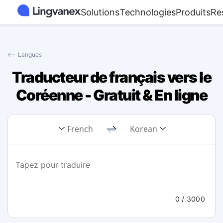
Solutions
Technologies
Produits
Re
⟵
Langues
Traducteur de français vers le
Coréenne - Gratuit & En ligne
French
Korean
0
/ 3000