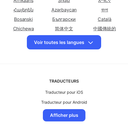
Choisissez d'autres langues
Bosniaque
Bulgare
Catalane
Traduire le
Traduire le
Traduire le
Afrikaans
Shqip
አማርኛ
français en
français en
français en
Հայերեն
Azərbaycan
বাংলা
Cebuano
Chichewa
Chinoise
Bosanski
Български
(Simplifiée)
Català
Traduire le
Chichewa
Traduire le
简体中文
中國傳統的
Traduire le
français en
français en Corse
français en
Hrvatski
Dansk
English
Voir toutes les langues
Chinoise
Croate
Eesti keel
فارسی
Suomalainen
(Traditionnelle)
ქართული
Ελληνικά
Kreyòl ayisyen
Traduire le
Traduire le
Traduire le
Hausa
עִברִית
हिंदी
français en
français en
français en
Tchèque
Danoise
Néerlandaise
Magyar
Bahasa Indonesia
日本
TRADUCTEURS
Traduire le
Traduire le
Traduire le
Basa jawa
Казақ
ខ្មែរ
français en
français en
français en
Traducteur pour iOS
Kinyarwanda
한국인
Latviski
Anglaise
Espéranto
Estonienne
Traducteur pour Android
Lietuvių
Lëtzebuergesch
Македонски
Traduire le
Traduire le
Traduire le
Traducteur pour MacOS
Malagasy
Bahasa Malay
മലയാളം