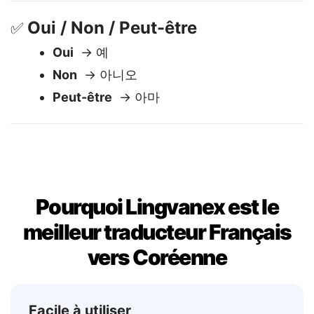
S'il vous plaît
→ 부탁드립니다
Oui / Non / Peut-être
✅
Oui
→ 예
Non
→ 아니오
Peut-être
→ 아마
Pourquoi Lingvanex est le
meilleur traducteur Français
vers Coréenne