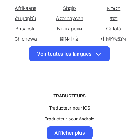
français en
français en
français en
Choisissez d'autres langues
Bosniaque
Bulgare
Catalane
Traduire le
Traduire le
Traduire le
Afrikaans
Shqip
አማርኛ
français en
français en
français en
Հայերեն
Azərbaycan
বাংলা
Cebuano
Chichewa
Chinoise
Bosanski
Български
(Simplifiée)
Català
Traduire le
Chichewa
Traduire le
简体中文
中國傳統的
Traduire le
français en
français en Corse
français en
Hrvatski
Dansk
English
Voir toutes les langues
Chinoise
Croate
Eesti keel
فارسی
Suomalainen
(Traditionnelle)
ქართული
Ελληνικά
Kreyòl ayisyen
Traduire le
Traduire le
Traduire le
Hausa
עִברִית
हिंदी
français en
français en
français en
Tchèque
Danoise
Néerlandaise
Magyar
Bahasa Indonesia
日本
TRADUCTEURS
Traduire le
Traduire le
Traduire le
Basa jawa
Казақ
ខ្មែរ
français en
français en
français en
Traducteur pour iOS
Kinyarwanda
한국인
Latviski
Anglaise
Espéranto
Estonienne
Traducteur pour Android
Lietuvių
Lëtzebuergesch
Македонски