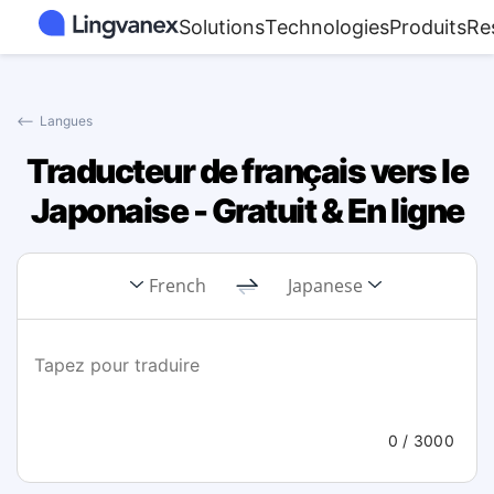
Solutions
Technologies
Produits
Re
⟵
Langues
Traducteur de français vers le
Japonaise - Gratuit & En ligne
French
Japanese
0
/ 3000