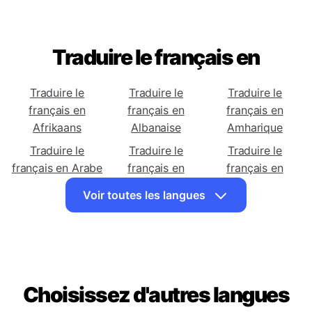
Traduire le français en
Traduire le
Traduire le
Traduire le
français en
français en
français en
Afrikaans
Albanaise
Amharique
Traduire le
Traduire le
Traduire le
français en Arabe
français en
français en
Arménienne
Azerbaïdjanaise
Voir toutes les langues
Traduire le
Traduire le
Traduire le
français en
français en
français en
Basque
Biélorusse
Bengali
Traduire le
Traduire le
Traduire le