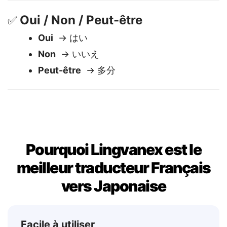
S'il vous plaît
→ お願いします
Oui / Non / Peut-être
✅
Oui
→ はい
Non
→ いいえ
Peut-être
→ 多分
Pourquoi Lingvanex est le
meilleur traducteur Français
vers Japonaise