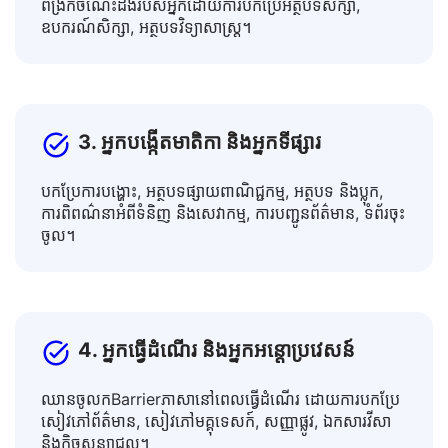
ពង្រីកចំណេះដឹងរបស់អ្នកដោយការបកប្រែអត្ថបទសិក្សា,
ឧបករណ៍សិក្សា, អត្ថបទវិទ្យាសាស្ត្រ។
3. អ្នកបង្កើតមាតិកា និងអ្នកទីផ្សារ
បកប្រែការបង្ហោះ, អត្ថបទផ្សាយពាណិជ្ជកម្ម, អត្ថបទ និងប្លុក,
ការពិពណ៌នាអំពីទំនិញ និងសេវាកម្ម, ការបញ្ជូនព័ត៌មាន, ទំព័រចុះ
ចូល។
4. អ្នកធ្វើដំណើរ និងអ្នកអន្តោប្រវេសន៍
ឈានចូលកBarrierភាសានៅពេលធ្វើដំណើរ ដោយការបកប្រែ
សៀវភៅព័ត៌មាន, សៀវភៅមគ្គុទេសក៍, សញ្ញាផ្លូវ, ឯកសារវីសា
និងកិច្ចសន្យាជួល។