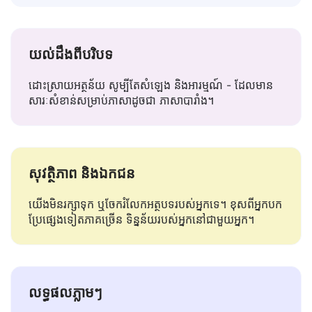
យល់ដឹងពីបរិបទ
ដោះស្រាយអត្ថន័យ សូម្បីតែសំឡេង និងអារម្មណ៍ - ដែលមាន
សារៈសំខាន់សម្រាប់ភាសាដូចជា ភាសា​បារាំង។
សុវត្ថិភាព និងឯកជន
យើងមិនរក្សាទុក ឬចែករំលែកអត្ថបទរបស់អ្នកទេ។ ខុសពីអ្នកបក
ប្រែផ្សេងទៀតភាគច្រើន ទិន្នន័យរបស់អ្នកនៅជាមួយអ្នក។
លទ្ធផលភ្លាមៗ