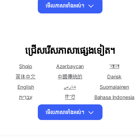
ភាសាហ្វ្រីសៀន
ភាសាអាឡឺម៉ង់
ភាសាឥណ្ឌូនេស៊ី
មើលភាសាទាំងអស់។
បកប្រែខ្មែរទៅ ភាសា​
បកប្រែខ្មែរទៅ ភាសា
បកប្រែខ្មែរទៅ ភាសា​
ជប៉ុន
កាណាដា
កូរ៉េ
បកប្រែខ្មែរទៅ
បកប្រែខ្មែរទៅ
បកប្រែខ្មែរទៅ
ភាសាឡាវ
ភាសាឡាតាំង
ភាសាលីទុយអានី
ជ្រើសរើសភាសាផ្សេងទៀត។
បកប្រែខ្មែរទៅ ភាសា
បកប្រែខ្មែរទៅ ភាសា
បកប្រែខ្មែរទៅ
ម៉ាឡេ
ភូមា
ភាសានេប៉ាល់
Shqip
Azərbaycan
বাংলা
បកប្រែខ្មែរទៅ ភាសា
បកប្រែខ្មែរទៅ ភាសា​
បកប្រែខ្មែរទៅ ភាសាថៃ
ស៊ីនឌី
អេស្ប៉ាញ
简体中文
中國傳統的
Dansk
បកប្រែខ្មែរទៅ
English
فارسی
Suomalainen
ភាសាវៀតណាម
עִברִית
हिंदी
Bahasa Indonesia
日本
한국인
Bahasa Malay
មើលភាសាទាំងអស់។
မြန်မာ
Norsk
Polskie
Português
Română
ไทย
Türk
Tiếng Việt