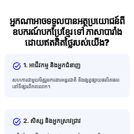
អ្នកណាអាចទទួលបានអត្ថប្រយោជន៍ពី
ឧបករណ៍បកប្រែខ្មែរ ទៅ ភាសា​បារាំង
ដោយឥតគិតថ្លៃរបស់យើង?
1. អាជីវកម្ម និងអ្នកជំនាញ
សហការជាមួយមិត្តរួមការងារអន្តរជាតិ និងផ្សព្វផ្សាយផលិតផល
នៅទីផ្សារពិភពលោក។
2. សិស្ស និងអ្នកស្រាវជ្រាវ