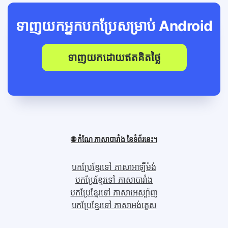
ទាញយកអ្នកបកប្រែសម្រាប់
Android
ទាញយកដោយឥតគិតថ្លៃ
🌐 កំណែ ភាសា​បារាំង នៃទំព័រនេះ។
បកប្រែខ្មែរទៅ ភាសាអាឡឺម៉ង់
បកប្រែខ្មែរទៅ ភាសា​បារាំង
បកប្រែខ្មែរទៅ ភាសា​អេស្ប៉ាញ
បកប្រែខ្មែរទៅ ភាសាអង់គ្លេស