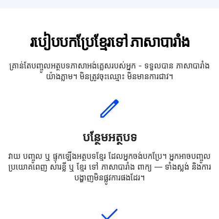
របៀបបកប្រែខ្មែរទៅ ភាសា​បារាំង
គ្រាន់តែបញ្ចូលអត្ថបទភាសាអង់គ្លេសរបស់អ្នក - ទទួលបាន ភាសា​បារាំង
យ៉ាងភ្លាម។ មិនត្រូវចុះឈ្មោះ មិនមានការជាវ។
បន្ថែមអត្ថបទ
វាយ បញ្ចូល ឬ ផ្ទុកឡើងអត្ថបទខ្មែរ ដែលអ្នកចង់បកប្រែ។ អ្នកអាចបញ្ចូល
ប្រយោគពេញ សារខ្លី ឬ ខ្មែរ ទៅ ភាសា​បារាំង ពាក្យ — ទាំងស្លង់ និងការ
បង្ហាញមិនផ្លូវការផងដែរ។