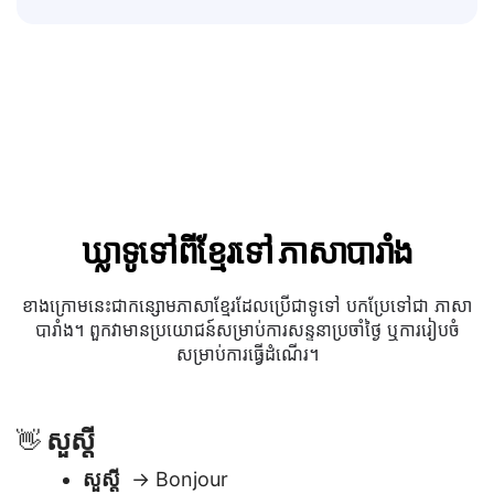
ឃ្លាទូទៅពីខ្មែរទៅ ភាសា​បារាំង
ខាងក្រោមនេះជាកន្សោមភាសាខ្មែរដែលប្រើជាទូទៅ បកប្រែទៅជា ភាសា​
បារាំង។ ពួកវាមានប្រយោជន៍សម្រាប់ការសន្ទនាប្រចាំថ្ងៃ ឬការរៀបចំ
សម្រាប់ការធ្វើដំណើរ។
សួស្តី
👋
សួស្តី
→ Bonjour