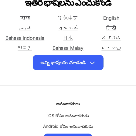
తెలుగులోకి
తెలుగులోకి
తెలుగులోకి
అనువదించండి డానిష్
అనువదించండి డచ్
అనువదించండి ఆంగ్ల
ఇతర భాషలను ఎంచుకోండి
తెలుగులోకి
తెలుగులోకి
తెలుగులోకి
అనువదించండి
అనువదించండి
అనువదించండి ఫ్రెంచ్
বাংলা
简体中文
English
ఎస్టోనియన్
ఫిన్నిష్
فارسی
ગુજરાતી
हिंदी
తెలుగులోకి
తెలుగులోకి
తెలుగులోకి
Bahasa Indonesia
日本
ಕನ್ನಡ
అనువదించండి గ్రీకు
అనువదించండి
అనువదించండి హౌసా
한국인
హైతియన్ క్రియోల్
Bahasa Malay
മലയാളം
తెలుగులోకి
मराठी
తెలుగులోకి
தமிழ்
తెలుగులోకి
ไทย
అన్ని భాషలను చూడండి
అనువదించండి
అనువదించండి హిందీ
అనువదించండి
Türk
اردو
Tiếng Việt
హవాయి
హంగేరియన్
తెలుగులోకి
తెలుగులోకి
తెలుగులోకి
అనువదించండి ఇగ్బో
అనువదించండి
అనువదించండి
ఇండోనేషియా
ఇటాలియన్
అనువాదకులు
తెలుగులోకి
తెలుగులోకి
తెలుగులోకి
అనువదించండి
iOS కోసం అనువాదకుడు
అనువదించండి కన్నడ
అనువదించండి