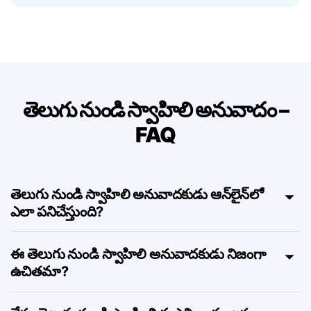
ఉల్లేఖనాలు, కోట్స్, సంక్షిప్తాలు, మరియు nested
నిర్మాణాలను మద్దతు ఇస్తుంది — అర్థం కోల్పోకుండా.
తెలుగు నుండి స్వాహిలి అనువాదం –
FAQ
తెలుగు నుండి స్వాహిలి అనువాదకుడు ఆన్‌లైన్‌లో
ఎలా పనిచేస్తుంది?
ఈ తెలుగు నుండి స్వాహిలి అనువాదకుడు నిజంగా
ఉచితమా?