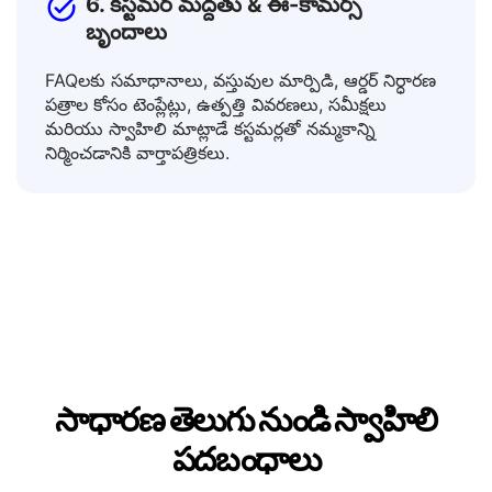
6. కస్టమర్ మద్దతు & ఈ-కామర్స్
బృందాలు
FAQలకు సమాధానాలు, వస్తువుల మార్పిడి, ఆర్డర్ నిర్ధారణ
పత్రాల కోసం టెంప్లేట్లు, ఉత్పత్తి వివరణలు, సమీక్షలు
మరియు స్వాహిలి మాట్లాడే కస్టమర్లతో నమ్మకాన్ని
నిర్మించడానికి వార్తాపత్రికలు.
సాధారణ తెలుగు నుండి స్వాహిలి