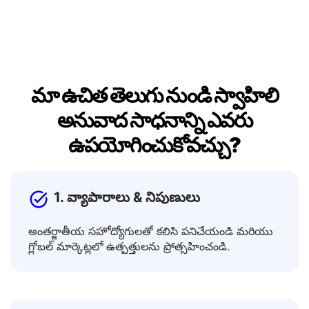
డాక్యుమెంట్లలో, సందేశాలలో లేదా పోస్ట్‌లలో ఉపయోగించండి.
మా ఉచిత తెలుగు నుండి స్వాహిలి
అనువాద సాధనాన్ని ఎవరు
ఉపయోగించుకోవచ్చు?
1. వ్యాపారాలు & నిపుణులు
అంతర్జాతీయ సహోద్యోగులతో కలిసి పనిచేయండి మరియు
గ్లోబల్ మార్కెట్లలో ఉత్పత్తులను ప్రోత్సహించండి.