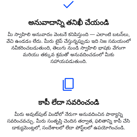
అనువాదాన్ని తనిఖీ చేయండి
మీ స్వాహిలి అనువాదం వెంటనే కనిపిస్తుంది — ఎలాంటి బటన్‌లు,
వేచి ఉండడం లేదు. మీరు టైప్ చేస్తున్నప్పుడు ఇది నిజ సమయంలో
నవీకరించబడుతుంది, తెలుగు నుండి స్వాహిలి భాషకు వేగంగా
మరియు తక్కువ శ్రమతో అనువదించడంలో మీకు
సహాయపడుతుంది.
కాపీ లేదా సవరించండి
మీరు అవుట్‌పుట్ విండోలో నేరుగా అనువదించిన పాఠ్యాన్ని
సవరించవచ్చు. మీరు సంతృప్తి చెందిన తర్వాత, ఫలితాన్ని కాపీ చేసి