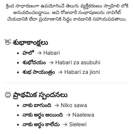
పదబంధాలు
క్రింద సాధారణంగా ఉపయోగించే తెలుగు వ్యక్తీకరణలు స్వాహిలి లోకి
అనువదించబడ్డాయి. అవి రోజువారీ సంభాషణలను నావిగేట్
చేయడానికి లేదా ప్రయాణానికి సిద్ధం కావడానికి సహాయపడతాయి.
శుభాకాంక్షలు
👋
హలో
→ Habari
శుభోదయం
→ Habari za asubuhi
శుభ సాయంత్రం
→ Habari za jioni
ప్రాథమిక స్పందనలు
😊
నాకు బాగుంది
→ Niko sawa
నాకు అర్ధం అయింది
→ Naelewa