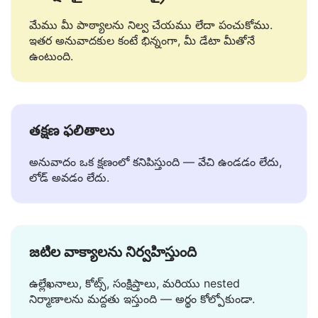
సురక్షితమైన మరియు ప్రైవేట్
మేము మీ పాఠ్యాలను నిల్వ చేయము లేదా పంచుకోము.
ఇతర అనువాదకుల కంటే భిన్నంగా, మీ డేటా మీతోనే
ఉంటుంది.
తక్షణ ఫలితాలు
అనువాదం ఒక క్షణంలో కనిపిస్తుంది — వేచి ఉండడం లేదు,
లోడ్ అవడం లేదు.
జటిల వాక్యాలను నిర్వహిస్తుంది