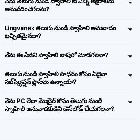
నేను తెలుగు నుండి స్వాహిలి కు ఎన్ని అక్షరాలను
అనువదించగలను?
Lingvanex తెలుగు నుండి స్వాహిలి అనువాదం
ఖచ్చితమైనదా?
నేను ఈ పేజీని స్వాహిలి భాషలో చూడగలనా?
తెలుగు నుండి స్వాహిలి సాధనం కోసం ఏదైనా
సబ్‌స్క్రిప్షన్ ప్లాన్‌లు ఉన్నాయా?
నేను PC లేదా మొబైల్ కోసం తెలుగు నుండి
స్వాహిలి అనువాదకుడిని డౌన్‌లోడ్ చేయగలనా?