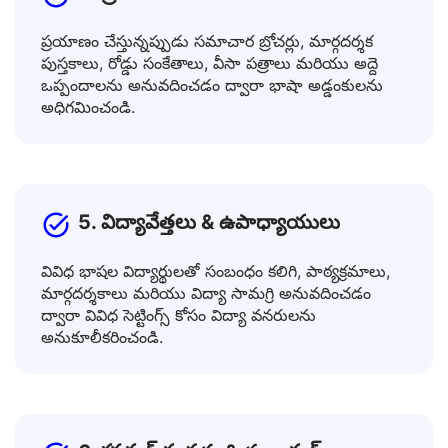
4. ప్రయాణికులు & విదేశీయులు
ప్రయాణం చేస్తున్నప్పుడు సమాచార బ్రోచర్లు, మార్గదర్శక
పుస్తకాలు, రోడ్డు సంకేతాలు, వీసా పత్రాలు మరియు అద్దె
ఒప్పందాలను అనువదించడం ద్వారా భాషా అడ్డంకులను
అధిగమించండి.
5. విద్యావేత్తలు & ఉపాధ్యాయులు
వివిధ భాషల విద్యార్థులతో సంబంధం కలిగి, పాఠ్యక్రమాలు,
మార్గదర్శకాలు మరియు విద్యా సామగ్రి అనువదించడం
ద్వారా వివిధ సెట్టింగ్స్ కోసం విద్యా వనరులను
అనుకూలీకరించండి.