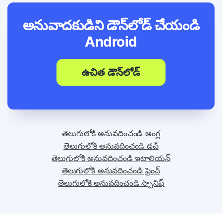
అనువాదకుడిని డౌన్‌లోడ్ చేయండి
Android
ఉచిత డౌన్‌లోడ్
తెలుగులోకి అనువదించండి ఆంగ్ల
తెలుగులోకి అనువదించండి డచ్
తెలుగులోకి అనువదించండి ఇటాలియన్
తెలుగులోకి అనువదించండి ఫ్రెంచ్
తెలుగులోకి అనువదించండి స్పానిష్