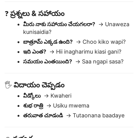
నాకు అర్ధం కాలేదు
→ Sielewi
ప్రశ్నలు & సహాయం
❓
మీరు నాకు సహాయం చేయగలరా?
→ Unaweza
kunisaidia?
బాత్రూమ్ ఎక్కడ ఉంది?
→ Choo kiko wapi?
ఇది ఎంత?
→ Hii inagharimu kiasi gani?
సమయం ఎంతయింది?
→ Saa ngapi sasa?
విదాయం చెప్పడం
🖐️
వీడ్కోలు
→ Kwaheri
శుభ రాత్రి
→ Usiku mwema
తరువాత చూడండి
→ Tutaonana baadaye