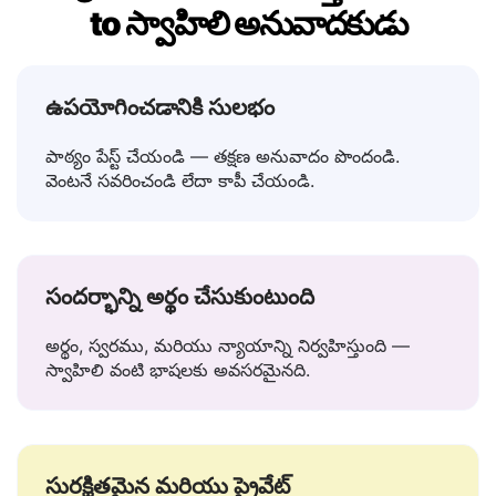
Lingvanex ఎందుకు ఉత్తమ తెలుగు
to స్వాహిలి అనువాదకుడు
ఉపయోగించడానికి సులభం
పాఠ్యం పేస్ట్ చేయండి — తక్షణ అనువాదం పొందండి.
వెంటనే సవరించండి లేదా కాపీ చేయండి.
సందర్భాన్ని అర్థం చేసుకుంటుంది
అర్థం, స్వరము, మరియు న్యాయాన్ని నిర్వహిస్తుంది —
స్వాహిలి వంటి భాషలకు అవసరమైనది.