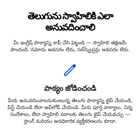
తెలుగును స్వాహిలికి ఎలా
అనువదించాలి
మీ ఇంగ్లీష్ పాఠ్యాన్ని కాపీ చేసి పెట్టండి — స్వాహిలి తక్షణమే
పొందండి. నమోదు అవసరం లేదు, సబ్‌స్క్రిప్షన్లు అవసరం లేదు.
పాఠ్యం జోడించండి
మీరు అనువదించాలనుకుంటున్న తెలుగు పాఠ్యాన్ని టైప్ చేయండి,
పేస్ట్ చేయండి లేదా అప్‌లోడ్ చేయండి. మీరు పూర్తి వాక్యాలు, చిన్న
సందేశాలు, లేదా స్వాహిలి పదాలకు తెలుగు టైప్ చేయవచ్చు —
స్లాంగ్ మరియు అనధికారిక వ్యక్తీకరణలను కూడా.