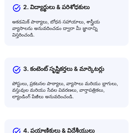
2. విద్యార్థులు & పరిశోధకులు
అకడమిక్ పాఠ్యాలు, బోధన సహాయాలు, శాస్త్రీయ
వ్యాసాలను అనువదించడం ద్వారా మీ జ్ఞానాన్ని
విస్తరించండి.
3. కంటెంట్ సృష్టికర్తలు & మార్కెటర్లు
పోస్టులు, ప్రకటనల పాఠ్యాలు, వ్యాసాలు మరియు బ్లాగులు,
వస్తువుల మరియు సేవల వివరణలు, వార్తాపత్రికలు,
ల్యాండింగ్ పేజీలు అనువదించండి.