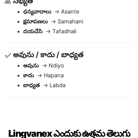
సభ్యత
🙏
ధన్యవాదాలు
→ Asante
క్షమాపణలు
→ Samahani
దయచేసి
→ Tafadhali
అవును / కాదు / బాధ్యత
✅
అవును
→ Ndiyo
కాదు
→ Hapana
బాధ్యత
→ Labda