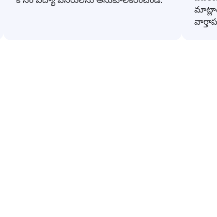
మాట్లా
వార్తాప
ధారణ తెలుగు నుండి రష్యన్ పదబంధ
కరణలు రష్యన్ లోకి అనువదించబడ్డాయి. అవి రోజువారీ సంభాషణలను 
కావడానికి సహాయపడతాయి.
ప్రాథమిక స్
😊