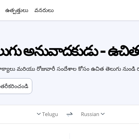
ఉత్పత్తులు
వనరులు
ెలుగు అనువాదకుడు - ఉచితం
 వాక్యాలు మరియు రోజువారీ సందేశాల కోసం ఉచిత తెలుగు నుండి
తరీకరించండి
Telugu
Russian