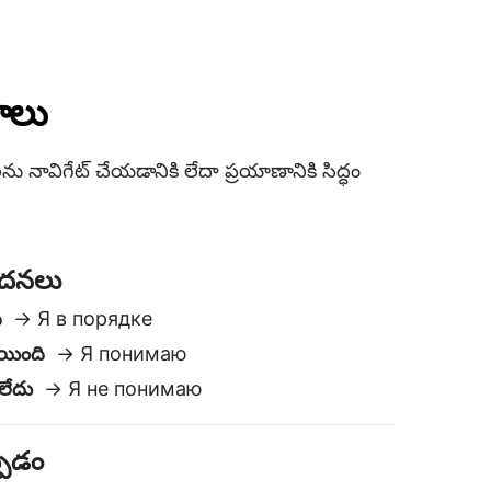
ి
→ Я в порядке
అయింది
→ Я понимаю
ాలేదు
→ Я не понимаю
్పడం
о свидания
Спокойной ночи
డండి
→ Увидимся позже
ు / బాధ్యత
а
т