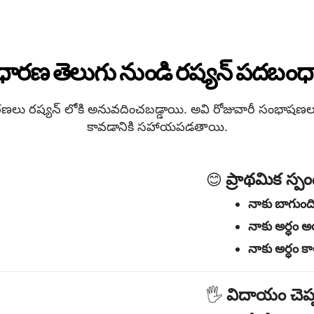
నాకు బాగుంద
నాకు అర్ధం 
నాకు అర్ధం క
విదాయం చెప
🖐️
можете мне
వీడ్కోలు
→ Д
శుభ రాత్రి
→ 
తరువాత చూ
час час?
అవును / కాద
✅
అవును
→ Д
కాదు
→ Не