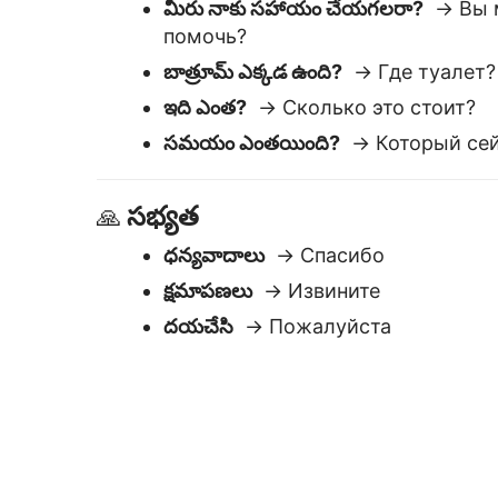
దయచేసి
→ Пожалуйста
Lingvanex 
ఉపయోగించడానికి సులభం
పాఠ్యం పేస్ట్ చేయండి — తక్షణ అనువాదం
పొందండి. వెంటనే సవరించండి లేదా కాపీ
చేయండి.
తక్షణ ఫలితాల