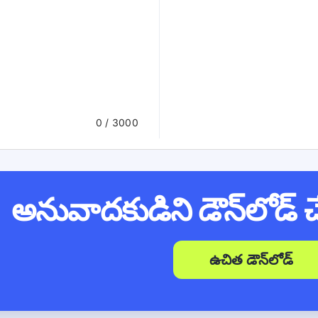
0
/ 3000
అనువాదకుడిని డౌన్‌లోడ్
ఉచిత డౌన్‌లోడ్