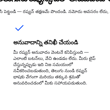
ీ చేసి పెట్టండి — రష్యన్ తక్షణమే పొందండి. నమోదు అవసరం లేదు, సబ
అనువాదాన్ని తనిఖీ చేయండి
మీ రష్యన్ అనువాదం వెంటనే కనిపిస్తుంది —
ఎలాంటి బటన్‌లు, వేచి ఉండడం లేదు. మీరు టైప్
చేస్తున్నప్పుడు ఇది నిజ సమయంలో
నవీకరించబడుతుంది, తెలుగు నుండి రష్యన్
భాషకు వేగంగా మరియు తక్కువ శ్రమతో
అనువదించడంలో మీకు సహాయపడుతుంది.