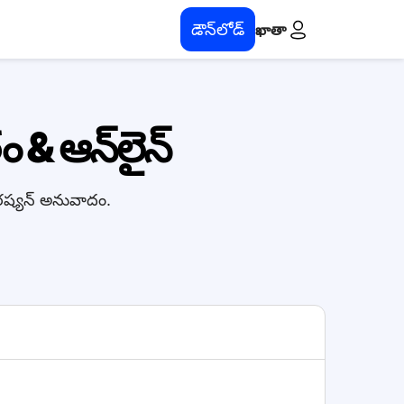
డౌన్‌లోడ్
ఖాతా
 & ఆన్‌లైన్
 రష్యన్ అనువాదం.