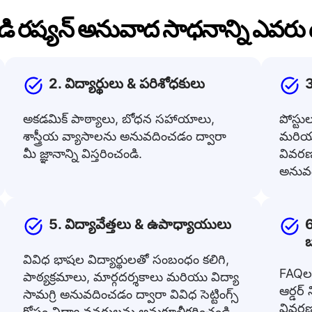
డి రష్యన్ అనువాద సాధనాన్ని ఎవర
2. విద్యార్థులు & పరిశోధకులు
3
అకడమిక్ పాఠ్యాలు, బోధన సహాయాలు,
పోస్టు
శాస్త్రీయ వ్యాసాలను అనువదించడం ద్వారా
మరియు
మీ జ్ఞానాన్ని విస్తరించండి.
వివరణల
అనువద
5. విద్యావేత్తలు & ఉపాధ్యాయులు
6
వివిధ భాషల విద్యార్థులతో సంబంధం కలిగి,
FAQలక
పాఠ్యక్రమాలు, మార్గదర్శకాలు మరియు విద్యా
ఆర్డర్ 
సామగ్రి అనువదించడం ద్వారా వివిధ సెట్టింగ్స్
వివరణ
కోసం విద్యా వనరులను అనుకూలీకరించండి.