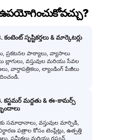
ు ఉపయోగించుకోవచ్చు?
. కంటెంట్ సృష్టికర్తలు & మార్కెటర్లు
లు, ప్రకటనల పాఠ్యాలు, వ్యాసాలు
 బ్లాగులు, వస్తువుల మరియు సేవల
ు, వార్తాపత్రికలు, ల్యాండింగ్ పేజీలు
ించండి.
. కస్టమర్ మద్దతు & ఈ-కామర్స్
బృందాలు
ు సమాధానాలు, వస్తువుల మార్పిడి,
నిర్ధారణ పత్రాల కోసం టెంప్లేట్లు, ఉత్పత్తి
లు, సమీక్షలు మరియు రష్యన్