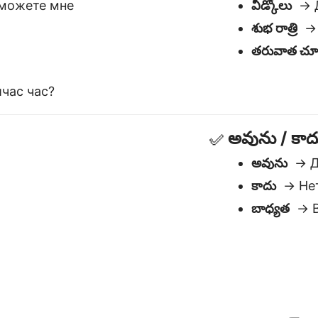
బాధ్యత
→ В
ఎందుకు ఉత్తమ తెలుగు to రష్యన్
సందర్భాన్ని అర్థం చేసుకుంటుంది
స
అర్థం, స్వరము, మరియు న్యాయాన్ని
మ
నిర్వహిస్తుంది — రష్యన్ వంటి భాషలకు
ప
అవసరమైనది.
భ
ు
జటిల వాక్యాలను నిర్వహిస్