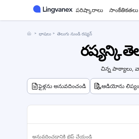
పరిష్కారాలు
సాంకేతికతలు
˃
భాషలు
˃
తెలుగు నుండి రష్యన్
రష్యన్కి త
చిన్న పాఠ్యాలు,
ఫైళ్లను అనువదించండి
ఆడియోను లిప్యం