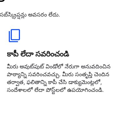
్‌స్క్రిప్షన్లు అవసరం లేదు.
కాపీ లేదా సవరించండి
మీరు అవుట్‌పుట్ విండోలో నేరుగా అనువదించిన
పాఠ్యాన్ని సవరించవచ్చు. మీరు సంతృప్తి చెందిన
తర్వాత, ఫలితాన్ని కాపీ చేసి డాక్యుమెంట్లలో,
సందేశాలలో లేదా పోస్ట్‌లలో ఉపయోగించండి.