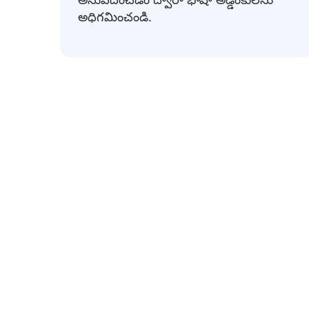
అధిగమించండి.
సా
క్రింద సాధారణంగా ఉపయోగించే తెలుగు వ్యక్తీ
శుభాకాంక్షలు
👋