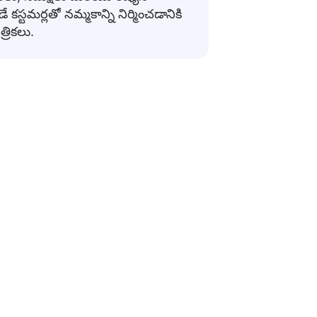
డే కస్టమర్లతో నమ్మకాన్ని నిర్మించడానికి
త్రికలు.
ాలు
నావిగేట్ చేయడానికి లేదా ప్రయాణానికి సిద్ధం
పందనలు