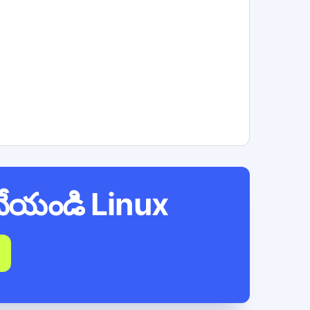
 చేయండి
Linux