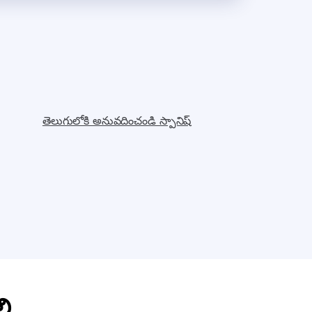
తెలుగులోకి అనువదించండి స్పానిష్
ి