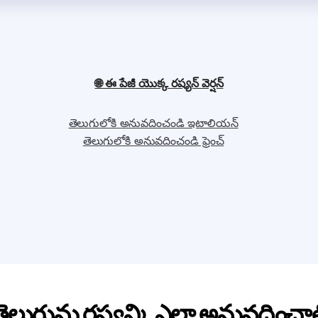
🌐 ఈ పేజీ యొక్క రష్యన్ వెర్షన్
తెలుగులోకి అనువదించండి ఇటాలియన్
తెలుగులోకి అనువదించండి ఫ్రెంచ్
తెలుగును రష్యన్కి ఎలా అనువదించాల