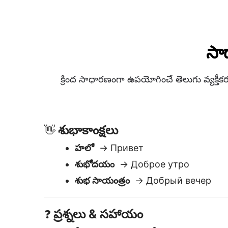
హలో
→ Привет
శుభోదయం
→ Доброе утро
శుభ సాయంత్రం
→ Добрый вечер
ప్రశ్నలు & సహాయం
❓
మీరు నాకు సహాయం చేయగలరా?
→ Вы 
помочь?
బాత్రూమ్ ఎక్కడ ఉంది?
→ Где туалет?
ఇది ఎంత?
→ Сколько это стоит?
సమయం ఎంతయింది?
→ Который сей
సభ్యత
🙏
ధన్యవాదాలు
→ Спасибо
క్షమాపణలు
→ Извините