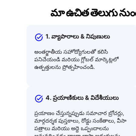
మా ఉచిత తెలుగు నుం
1. వ్యాపారాలు & నిపుణులు
అంతర్జాతీయ సహోద్యోగులతో కలిసి
పనిచేయండి మరియు గ్లోబల్ మార్కెట్లలో
ఉత్పత్తులను ప్రోత్సహించండి.
4. ప్రయాణికులు & విదేశీయులు
ప్రయాణం చేస్తున్నప్పుడు సమాచార బ్రోచర్లు,
మార్గదర్శక పుస్తకాలు, రోడ్డు సంకేతాలు, వీసా
పత్రాలు మరియు అద్దె ఒప్పందాలను
అనువదించడం ద్వారా భాషా అడ్డంకులను