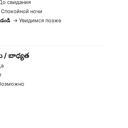
озможно
 అనువాదకుడు
ురక్షితమైన మరియు ప్రైవేట్
ేము మీ పాఠ్యాలను నిల్వ చేయము లేదా
ంచుకోము. ఇతర అనువాదకుల కంటే
ిన్నంగా, మీ డేటా మీతోనే ఉంటుంది.
తుంది