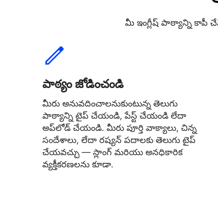
మీ ఇంగ్లీష్ పాఠ్యాన్ని కాప
పాఠ్యం జోడించండి
మీరు అనువదించాలనుకుంటున్న తెలుగు
పాఠ్యాన్ని టైప్ చేయండి, పేస్ట్ చేయండి లేదా
అప్‌లోడ్ చేయండి. మీరు పూర్తి వాక్యాలు, చిన్న
సందేశాలు, లేదా రష్యన్ పదాలకు తెలుగు టైప్
చేయవచ్చు — స్లాంగ్ మరియు అనధికారిక
వ్యక్తీకరణలను కూడా.