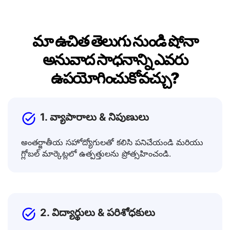
మా ఉచిత తెలుగు నుండి షోనా
అనువాద సాధనాన్ని ఎవరు
ఉపయోగించుకోవచ్చు?
1. వ్యాపారాలు & నిపుణులు
అంతర్జాతీయ సహోద్యోగులతో కలిసి పనిచేయండి మరియు
గ్లోబల్ మార్కెట్లలో ఉత్పత్తులను ప్రోత్సహించండి.