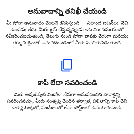
అనువాదాన్ని తనిఖీ చేయండి
మీ షోనా అనువాదం వెంటనే కనిపిస్తుంది — ఎలాంటి బటన్‌లు, వేచి
ఉండడం లేదు. మీరు టైప్ చేస్తున్నప్పుడు ఇది నిజ సమయంలో
నవీకరించబడుతుంది, తెలుగు నుండి షోనా భాషకు వేగంగా మరియు
తక్కువ శ్రమతో అనువదించడంలో మీకు సహాయపడుతుంది.
కాపీ లేదా సవరించండి
మీరు అవుట్‌పుట్ విండోలో నేరుగా అనువదించిన పాఠ్యాన్ని
సవరించవచ్చు. మీరు సంతృప్తి చెందిన తర్వాత, ఫలితాన్ని కాపీ చేసి
డాక్యుమెంట్లలో, సందేశాలలో లేదా పోస్ట్‌లలో ఉపయోగించండి.