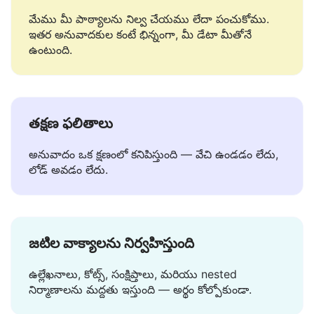
సురక్షితమైన మరియు ప్రైవేట్
మేము మీ పాఠ్యాలను నిల్వ చేయము లేదా పంచుకోము.
ఇతర అనువాదకుల కంటే భిన్నంగా, మీ డేటా మీతోనే
ఉంటుంది.
తక్షణ ఫలితాలు
అనువాదం ఒక క్షణంలో కనిపిస్తుంది — వేచి ఉండడం లేదు,
లోడ్ అవడం లేదు.
జటిల వాక్యాలను నిర్వహిస్తుంది
ఉల్లేఖనాలు, కోట్స్, సంక్షిప్తాలు, మరియు nested