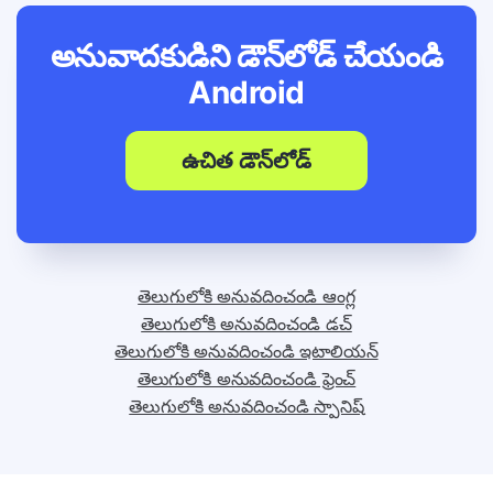
అనువాదకుడిని డౌన్‌లోడ్ చేయండి
Android
ఉచిత డౌన్‌లోడ్
తెలుగులోకి అనువదించండి ఆంగ్ల
తెలుగులోకి అనువదించండి డచ్
తెలుగులోకి అనువదించండి ఇటాలియన్
తెలుగులోకి అనువదించండి ఫ్రెంచ్
తెలుగులోకి అనువదించండి స్పానిష్