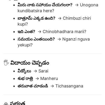
ప్రశ్నలు & సహాయం
❓
మీరు నాకు సహాయం చేయగలరా?
→ Unogona
kundibatsira here?
బాత్రూమ్ ఎక్కడ ఉంది?
→ Chimbuzi chiri
kupi?
ఇది ఎంత?
→ Chinobhadhara marii?
సమయం ఎంతయింది?
→ Nganzi nguva
yekupi?
విదాయం చెప్పడం
🖐️
వీడ్కోలు
→ Sarai
శుభ రాత్రి
→ Manheru
తరువాత చూడండి
→ Tichasangana