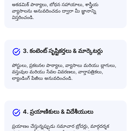
2. విద్యార్థులు & పరిశోధకులు
అకడమిక్ పాఠ్యాలు, బోధన సహాయాలు, శాస్త్రీయ
వ్యాసాలను అనువదించడం ద్వారా మీ జ్ఞానాన్ని
విస్తరించండి.
3. కంటెంట్ సృష్టికర్తలు & మార్కెటర్లు
పోస్టులు, ప్రకటనల పాఠ్యాలు, వ్యాసాలు మరియు బ్లాగులు,
వస్తువుల మరియు సేవల వివరణలు, వార్తాపత్రికలు,
ల్యాండింగ్ పేజీలు అనువదించండి.
4. ప్రయాణికులు & విదేశీయులు