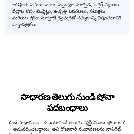
బృందాలు
FAQలకు సమాధానాలు, వస్తువుల మార్పిడి, ఆర్డర్ నిర్ధారణ
పత్రాల కోసం టెంప్లేట్లు, ఉత్పత్తి వివరణలు, సమీక్షలు
మరియు షోనా మాట్లాడే కస్టమర్లతో నమ్మకాన్ని నిర్మించడానికి
వార్తాపత్రికలు.
సాధారణ తెలుగు నుండి షోనా
పదబంధాలు