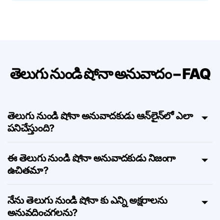
నిర్మాణాలను మద్దతు ఇస్తుంది — అర్థం కోల్పోకుండా.
తెలుగు నుండి షోనా అనువాదం – FAQ
తెలుగు నుండి షోనా అనువాదకుడు ఆన్‌లైన్‌లో ఎలా
పనిచేస్తుంది?
ఈ తెలుగు నుండి షోనా అనువాదకుడు నిజంగా
ఉచితమా?