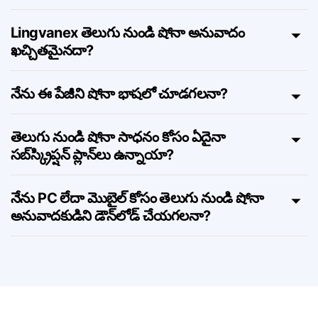
నేను తెలుగు నుండి షోనా కు ఎన్ని అక్షరాలను
అనువదించగలను?
Lingvanex తెలుగు నుండి షోనా అనువాదం
ఖచ్చితమైనదా?
నేను ఈ పేజీని షోనా భాషలో చూడగలనా?
తెలుగు నుండి షోనా సాధనం కోసం ఏదైనా
సబ్‌స్క్రిప్షన్ ప్లాన్‌లు ఉన్నాయా?
నేను PC లేదా మొబైల్ కోసం తెలుగు నుండి షోనా
అనువాదకుడిని డౌన్‌లోడ్ చేయగలనా?