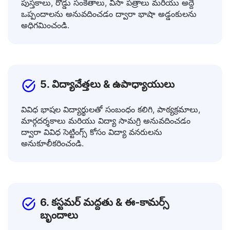
ప్రయాణం చేస్తున్నప్పుడు సమాచార బ్రోచర్లు, మార్గదర్శక
పుస్తకాలు, రోడ్డు సంకేతాలు, వీసా పత్రాలు మరియు అద్దె
ఒప్పందాలను అనువదించడం ద్వారా భాషా అడ్డంకులను
అధిగమించండి.
5. విద్యావేత్తలు & ఉపాధ్యాయులు
వివిధ భాషల విద్యార్థులతో సంబంధం కలిగి, పాఠ్యక్రమాలు,
మార్గదర్శకాలు మరియు విద్యా సామగ్రి అనువదించడం
ద్వారా వివిధ సెట్టింగ్స్ కోసం విద్యా వనరులను
అనుకూలీకరించండి.
6. కస్టమర్ మద్దతు & ఈ-కామర్స్