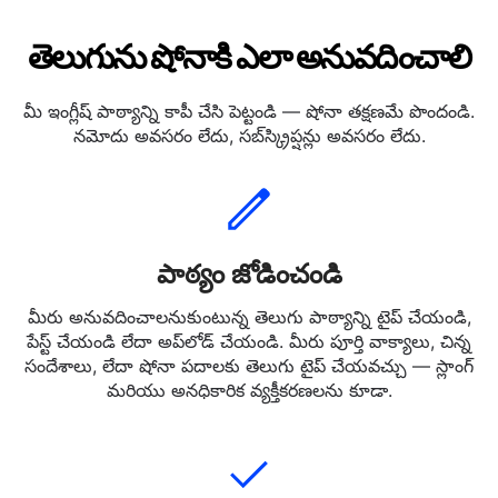
తెలుగును షోనాకి ఎలా అనువదించాలి
మీ ఇంగ్లీష్ పాఠ్యాన్ని కాపీ చేసి పెట్టండి — షోనా తక్షణమే పొందండి.
నమోదు అవసరం లేదు, సబ్‌స్క్రిప్షన్లు అవసరం లేదు.
పాఠ్యం జోడించండి
మీరు అనువదించాలనుకుంటున్న తెలుగు పాఠ్యాన్ని టైప్ చేయండి,
పేస్ట్ చేయండి లేదా అప్‌లోడ్ చేయండి. మీరు పూర్తి వాక్యాలు, చిన్న
సందేశాలు, లేదా షోనా పదాలకు తెలుగు టైప్ చేయవచ్చు — స్లాంగ్
మరియు అనధికారిక వ్యక్తీకరణలను కూడా.