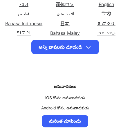
ఇతర భాషలను ఎంచుకోండి
తెలుగులోకి
తెలుగులోకి
తెలుగులోకి
అనువదించండి
అనువదించండి
అనువదించండి ఫ్రెంచ్
বাংলা
简体中文
English
ఎస్టోనియన్
ఫిన్నిష్
فارسی
ગુજરાતી
हिंदी
తెలుగులోకి
తెలుగులోకి
తెలుగులోకి
Bahasa Indonesia
日本
ಕನ್ನಡ
అనువదించండి గ్రీకు
అనువదించండి
అనువదించండి హౌసా
한국인
హైతియన్ క్రియోల్
Bahasa Malay
മലയാളം
తెలుగులోకి
मराठी
తెలుగులోకి
தமிழ்
తెలుగులోకి
ไทย
అన్ని భాషలను చూడండి
అనువదించండి
అనువదించండి హిందీ
అనువదించండి
Türk
اردو
Tiếng Việt
హవాయి
హంగేరియన్
తెలుగులోకి
తెలుగులోకి
తెలుగులోకి
అనువదించండి ఇగ్బో
అనువదించండి
అనువదించండి
ఇండోనేషియా
ఇటాలియన్
అనువాదకులు
తెలుగులోకి
తెలుగులోకి
తెలుగులోకి
అనువదించండి
iOS కోసం అనువాదకుడు
అనువదించండి కన్నడ
అనువదించండి
జావానీస్
లాటిన్
Android కోసం అనువాదకుడు
తెలుగులోకి
తెలుగులోకి
తెలుగులోకి