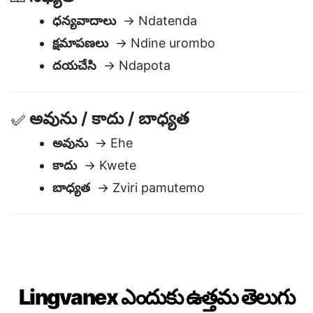
సభ్యత
🙏
ధన్యవాదాలు
→ Ndatenda
క్షమాపణలు
→ Ndine urombo
దయచేసి
→ Ndapota
అవును / కాదు / బాధ్యత
✅
అవును
→ Ehe
కాదు
→ Kwete
బాధ్యత
→ Zviri pamutemo