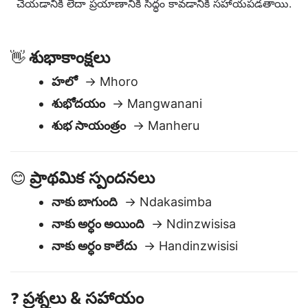
క్రింద సాధారణంగా ఉపయోగించే తెలుగు వ్యక్తీకరణలు షోనా లోకి
అనువదించబడ్డాయి. అవి రోజువారీ సంభాషణలను నావిగేట్
చేయడానికి లేదా ప్రయాణానికి సిద్ధం కావడానికి సహాయపడతాయి.
శుభాకాంక్షలు
👋
హలో
→ Mhoro
శుభోదయం
→ Mangwanani
శుభ సాయంత్రం
→ Manheru
ప్రాథమిక స్పందనలు
😊
నాకు బాగుంది
→ Ndakasimba
నాకు అర్ధం అయింది
→ Ndinzwisisa
నాకు అర్ధం కాలేదు
→ Handinzwisisi