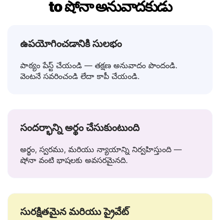
Lingvanex ఎందుకు ఉత్తమ తెలుగు
to షోనా అనువాదకుడు
ఉపయోగించడానికి సులభం
పాఠ్యం పేస్ట్ చేయండి — తక్షణ అనువాదం పొందండి.
వెంటనే సవరించండి లేదా కాపీ చేయండి.
సందర్భాన్ని అర్థం చేసుకుంటుంది
అర్థం, స్వరము, మరియు న్యాయాన్ని నిర్వహిస్తుంది —
షోనా వంటి భాషలకు అవసరమైనది.