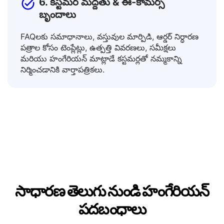
6. కస్టమర్ మద్దతు & ఈ-కామర్స్
బృందాలు
FAQలకు సమాధానాలు, వస్తువుల మార్పిడి, ఆర్డర్ నిర్ధారణ
పత్రాల కోసం టెంప్లేట్లు, ఉత్పత్తి వివరణలు, సమీక్షలు
మరియు హంగేరియన్ మాట్లాడే కస్టమర్లతో నమ్మకాన్ని
నిర్మించడానికి వార్తాపత్రికలు.
సాధారణ తెలుగు నుండి హంగేరియన్