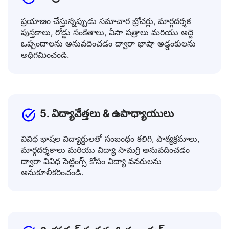
4. ప్రయాణికులు & విదేశీయులు
ప్రయాణం చేస్తున్నప్పుడు సమాచార బ్రోచర్లు, మార్గదర్శక
పుస్తకాలు, రోడ్డు సంకేతాలు, వీసా పత్రాలు మరియు అద్దె
ఒప్పందాలను అనువదించడం ద్వారా భాషా అడ్డంకులను
అధిగమించండి.
5. విద్యావేత్తలు & ఉపాధ్యాయులు
వివిధ భాషల విద్యార్థులతో సంబంధం కలిగి, పాఠ్యక్రమాలు,
మార్గదర్శకాలు మరియు విద్యా సామగ్రి అనువదించడం
ద్వారా వివిధ సెట్టింగ్స్ కోసం విద్యా వనరులను
అనుకూలీకరించండి.