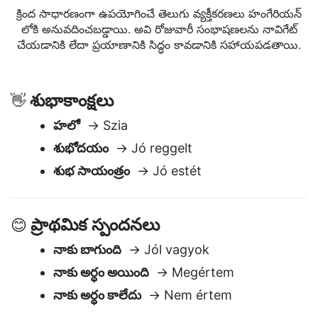
పదబంధాలు
క్రింద సాధారణంగా ఉపయోగించే తెలుగు వ్యక్తీకరణలు హంగేరియన్
లోకి అనువదించబడ్డాయి. అవి రోజువారీ సంభాషణలను నావిగేట్
చేయడానికి లేదా ప్రయాణానికి సిద్ధం కావడానికి సహాయపడతాయి.
శుభాకాంక్షలు
👋
హలో
→ Szia
శుభోదయం
→ Jó reggelt
శుభ సాయంత్రం
→ Jó estét
ప్రాథమిక స్పందనలు
😊
నాకు బాగుంది
→ Jól vagyok
నాకు అర్ధం అయింది
→ Megértem