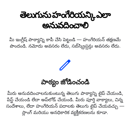
తెలుగును హంగేరియన్కి ఎలా
అనువదించాలి
మీ ఇంగ్లీష్ పాఠ్యాన్ని కాపీ చేసి పెట్టండి — హంగేరియన్ తక్షణమే
పొందండి. నమోదు అవసరం లేదు, సబ్‌స్క్రిప్షన్లు అవసరం లేదు.
పాఠ్యం జోడించండి
మీరు అనువదించాలనుకుంటున్న తెలుగు పాఠ్యాన్ని టైప్ చేయండి,
పేస్ట్ చేయండి లేదా అప్‌లోడ్ చేయండి. మీరు పూర్తి వాక్యాలు, చిన్న
సందేశాలు, లేదా హంగేరియన్ పదాలకు తెలుగు టైప్ చేయవచ్చు —
స్లాంగ్ మరియు అనధికారిక వ్యక్తీకరణలను కూడా.