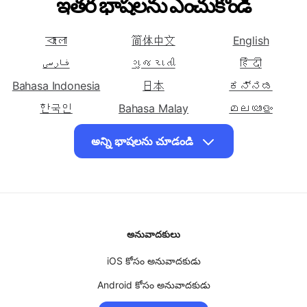
తెలుగులోకి
తెలుగులోకి
తెలుగులోకి
అనువదించండి డానిష్
అనువదించండి డచ్
అనువదించండి ఆంగ్ల
ఇతర భాషలను ఎంచుకోండి
తెలుగులోకి
తెలుగులోకి
తెలుగులోకి
అనువదించండి
అనువదించండి
అనువదించండి ఫ్రెంచ్
বাংলা
简体中文
English
ఎస్టోనియన్
ఫిన్నిష్
فارسی
ગુજરાતી
हिंदी
తెలుగులోకి
తెలుగులోకి
తెలుగులోకి
Bahasa Indonesia
日本
ಕನ್ನಡ
అనువదించండి గ్రీకు
అనువదించండి
అనువదించండి హౌసా
한국인
హైతియన్ క్రియోల్
Bahasa Malay
മലയാളം
తెలుగులోకి
मराठी
తెలుగులోకి
தமிழ்
తెలుగులోకి
ไทย
అన్ని భాషలను చూడండి
అనువదించండి
అనువదించండి హిందీ
అనువదించండి
Türk
اردو
Tiếng Việt
హవాయి
హంగేరియన్
తెలుగులోకి
తెలుగులోకి
తెలుగులోకి
అనువదించండి ఇగ్బో
అనువదించండి
అనువదించండి
ఇండోనేషియా
ఇటాలియన్
అనువాదకులు
తెలుగులోకి
తెలుగులోకి
తెలుగులోకి
అనువదించండి
iOS కోసం అనువాదకుడు
అనువదించండి కన్నడ
అనువదించండి