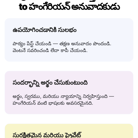
Lingvanex ఎందుకు ఉత్తమ తెలుగు
to హంగేరియన్ అనువాదకుడు
ఉపయోగించడానికి సులభం
పాఠ్యం పేస్ట్ చేయండి — తక్షణ అనువాదం పొందండి.
వెంటనే సవరించండి లేదా కాపీ చేయండి.
సందర్భాన్ని అర్థం చేసుకుంటుంది
అర్థం, స్వరము, మరియు న్యాయాన్ని నిర్వహిస్తుంది —
హంగేరియన్ వంటి భాషలకు అవసరమైనది.