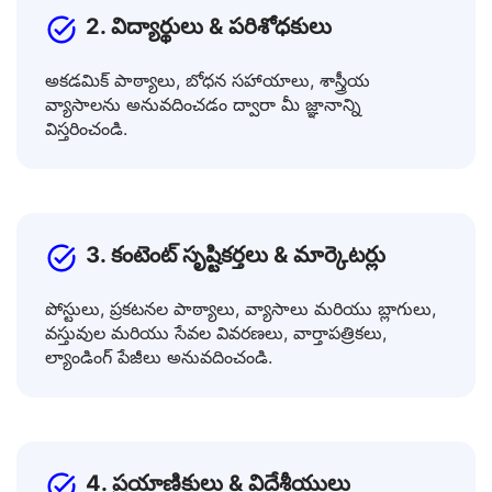
2. విద్యార్థులు & పరిశోధకులు
అకడమిక్ పాఠ్యాలు, బోధన సహాయాలు, శాస్త్రీయ
వ్యాసాలను అనువదించడం ద్వారా మీ జ్ఞానాన్ని
విస్తరించండి.
3. కంటెంట్ సృష్టికర్తలు & మార్కెటర్లు
పోస్టులు, ప్రకటనల పాఠ్యాలు, వ్యాసాలు మరియు బ్లాగులు,
వస్తువుల మరియు సేవల వివరణలు, వార్తాపత్రికలు,
ల్యాండింగ్ పేజీలు అనువదించండి.