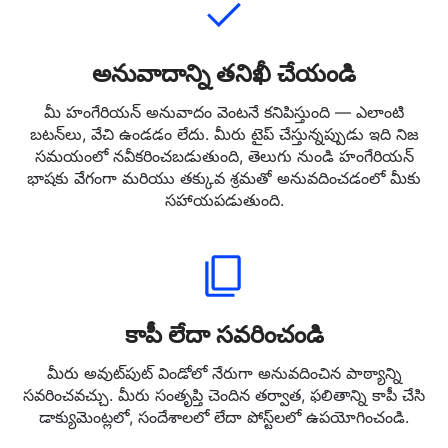
అనువాదాన్ని తనిఖీ చేయండి
మీ హంగేరియన్ అనువాదం వెంటనే కనిపిస్తుంది — ఎలాంటి
బటన్‌లు, వేచి ఉండడం లేదు. మీరు టైప్ చేస్తున్నప్పుడు ఇది నిజ
సమయంలో నవీకరించబడుతుంది, తెలుగు నుండి హంగేరియన్
భాషకు వేగంగా మరియు తక్కువ శ్రమతో అనువదించడంలో మీకు
సహాయపడుతుంది.
కాపీ లేదా సవరించండి
మీరు అవుట్‌పుట్ విండోలో నేరుగా అనువదించిన పాఠ్యాన్ని
సవరించవచ్చు. మీరు సంతృప్తి చెందిన తర్వాత, ఫలితాన్ని కాపీ చేసి