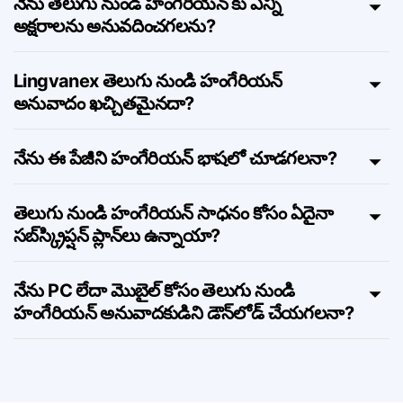
నేను తెలుగు నుండి హంగేరియన్ కు ఎన్ని
అక్షరాలను అనువదించగలను?
Lingvanex తెలుగు నుండి హంగేరియన్
అనువాదం ఖచ్చితమైనదా?
నేను ఈ పేజీని హంగేరియన్ భాషలో చూడగలనా?
తెలుగు నుండి హంగేరియన్ సాధనం కోసం ఏదైనా
సబ్‌స్క్రిప్షన్ ప్లాన్‌లు ఉన్నాయా?
నేను PC లేదా మొబైల్ కోసం తెలుగు నుండి
హంగేరియన్ అనువాదకుడిని డౌన్‌లోడ్ చేయగలనా?