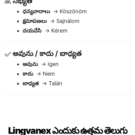
సభ్యత
🙏
ధన్యవాదాలు
→ Köszönöm
క్షమాపణలు
→ Sajnálom
దయచేసి
→ Kérem
అవును / కాదు / బాధ్యత
✅
అవును
→ Igen
కాదు
→ Nem
బాధ్యత
→ Talán