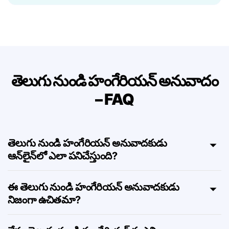
ఉల్లేఖనాలు, కోట్స్, సంక్షిప్తాలు, మరియు nested
నిర్మాణాలను మద్దతు ఇస్తుంది — అర్థం కోల్పోకుండా.
తెలుగు నుండి హంగేరియన్ అనువాదం
– FAQ
తెలుగు నుండి హంగేరియన్ అనువాదకుడు
ఆన్‌లైన్‌లో ఎలా పనిచేస్తుంది?
ఈ తెలుగు నుండి హంగేరియన్ అనువాదకుడు
నిజంగా ఉచితమా?