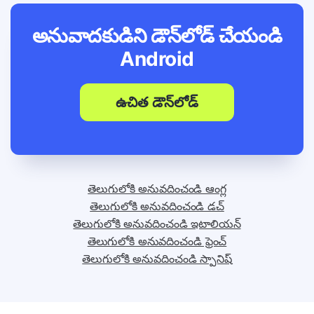
అనువాదకుడిని డౌన్‌లోడ్ చేయండి
Android
ఉచిత డౌన్‌లోడ్
తెలుగులోకి అనువదించండి ఆంగ్ల
తెలుగులోకి అనువదించండి డచ్
తెలుగులోకి అనువదించండి ఇటాలియన్
తెలుగులోకి అనువదించండి ఫ్రెంచ్
తెలుగులోకి అనువదించండి స్పానిష్