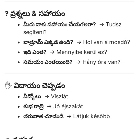
నాకు అర్ధం కాలేదు
→ Nem értem
ప్రశ్నలు & సహాయం
❓
మీరు నాకు సహాయం చేయగలరా?
→ Tudsz
segíteni?
బాత్రూమ్ ఎక్కడ ఉంది?
→ Hol van a mosdó?
ఇది ఎంత?
→ Mennyibe kerül ez?
సమయం ఎంతయింది?
→ Hány óra van?
విదాయం చెప్పడం
🖐️
వీడ్కోలు
→ Viszlát
శుభ రాత్రి
→ Jó éjszakát
తరువాత చూడండి
→ Látjuk később