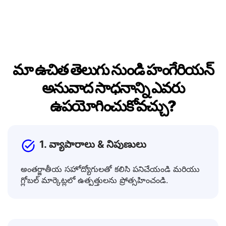
డాక్యుమెంట్లలో, సందేశాలలో లేదా పోస్ట్‌లలో ఉపయోగించండి.
మా ఉచిత తెలుగు నుండి హంగేరియన్
అనువాద సాధనాన్ని ఎవరు
ఉపయోగించుకోవచ్చు?
1. వ్యాపారాలు & నిపుణులు
అంతర్జాతీయ సహోద్యోగులతో కలిసి పనిచేయండి మరియు
గ్లోబల్ మార్కెట్లలో ఉత్పత్తులను ప్రోత్సహించండి.