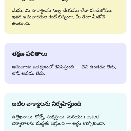
సురక్షితమైన మరియు ప్రైవేట్
మేము మీ పాఠ్యాలను నిల్వ చేయము లేదా పంచుకోము.
ఇతర అనువాదకుల కంటే భిన్నంగా, మీ డేటా మీతోనే
ఉంటుంది.
తక్షణ ఫలితాలు
అనువాదం ఒక క్షణంలో కనిపిస్తుంది — వేచి ఉండడం లేదు,
లోడ్ అవడం లేదు.
జటిల వాక్యాలను నిర్వహిస్తుంది