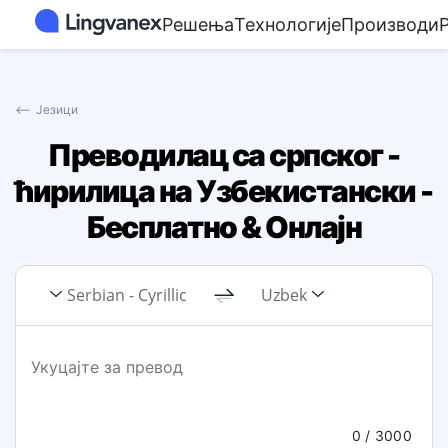
Решења
Технологије
Производи
⟵
Језици
Преводилац са српског -
ћирилица на Узбекистански -
Бесплатно & Онлајн
Serbian - Cyrillic
Uzbek
0
/ 3000