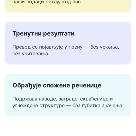
Не чувамо и не делимо ваше текстове. За
разлику од већине других преводилаца,
ваши подаци остају код вас.
Тренутни резултати
Превод се појављује у трену — без чекања,
без учитавања.
Обрађује сложене реченице
Подржава наводе, заграде, скраћенице и
угнеждене структуре — без губитка значења.