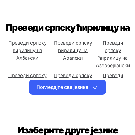
Преведи српску ћирилицу на
Преведи српску
Преведи српску
Преведи
ћирилицу на
ћирилицу на
српску
Албански
Арапски
ћирилицу на
Азербејџански
Преведи српску
Преведи српску
Преведи
ћирилицу на
ћирилицу на
српску
Погледајте све језике
Бенгалски
Босански
ћирилицу на
Бугарски
Преведи српску
Преведи српску
Преведи
ћирилицу на
ћирилицу на
српску