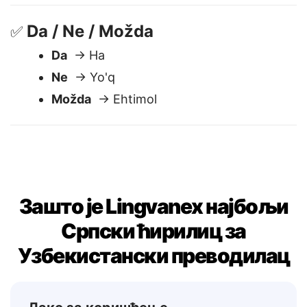
Molim
→ Iltimos
Da / Ne / Možda
✅
Da
→ Ha
Ne
→ Yo'q
Možda
→ Ehtimol
Зашто је Lingvanex најбољи
Српски ћирилиц за
Узбекистански преводилац