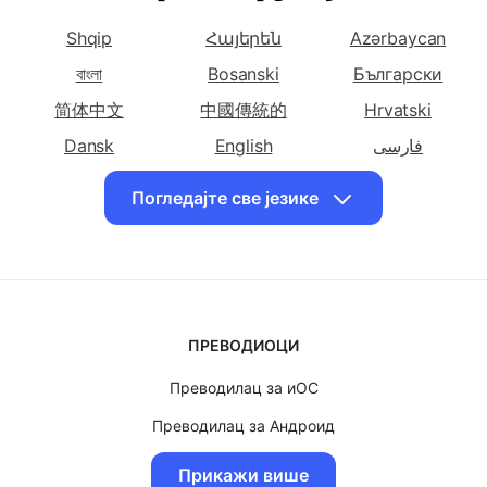
Кинески
Кинески
ћирилицу на
Изаберите друге језике
(Поједностављени)
(Традиционални)
Корзикански
Преведи српску
Преведи српску
Преведи
Shqip
Հայերեն
Azərbaycan
ћирилицу на
ћирилицу на
српску
Хрватски
বাংলা
Bosanski
Чешки
Български
ћирилицу на
Дански
简体中文
中國傳統的
Hrvatski
Преведи српску
Преведи српску
Преведи
Dansk
English
فارسی
ћирилицу на
ћирилицу на
српску
Suomalainen
ქართული
Ελληνικά
Холандски
Енглески
ћирилицу на
Погледајте све језике
עִברִית
हिंदी
Magyar
Персијски
Bahasa Indonesia
日本
Казақ
Преведи српску
Преведи српску
Преведи
ћирилицу на
ћирилицу на
српску
한국인
Bahasa Malay
Norsk
Француски
Грузијски
ћирилицу на
Polskie
Português
Română
Немачки
ПРЕВОДИОЦИ
Slovenščina
Svenska
ไทย
Преведи српску
Преведи српску
Преведи
Преводилац за иОС
Türk
Український
O'zbek
ћирилицу на Грчки
ћирилицу на
српску
Хавајски
ћирилицу на
Преводилац за Андроид