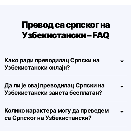
Превод са српског на
Узбекистански – FAQ
Како ради преводилац Српски на
Узбекистански онлајн?
Да ли је овај преводилац Српски на
Узбекистански заиста бесплатан?
Колико карактера могу да преведем