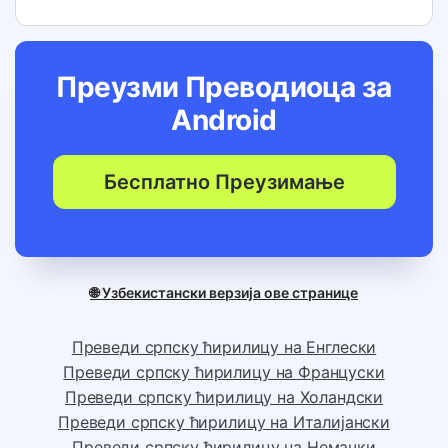
Преузми Преводиоца за
Android
Бесплатно Преузимање
🌐 Узбекистански верзија ове странице
Преведи српску ћирилицу на Енглески
Преведи српску ћирилицу на Француски
Преведи српску ћирилицу на Холандски