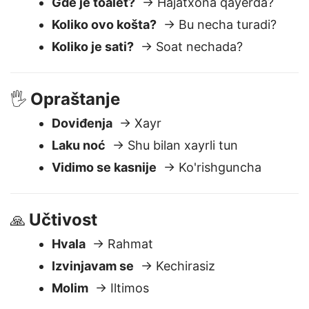
berishingiz mumkinmi?
Gde je toalet?
→ Hajatxona qayerda?
Koliko ovo košta?
→ Bu necha turadi?
Koliko je sati?
→ Soat nechada?
Opraštanje
🖐️
Doviđenja
→ Xayr
Laku noć
→ Shu bilan xayrli tun
Vidimo se kasnije
→ Ko'rishguncha
Učtivost
🙏
Hvala
→ Rahmat
Izvinjavam se
→ Kechirasiz