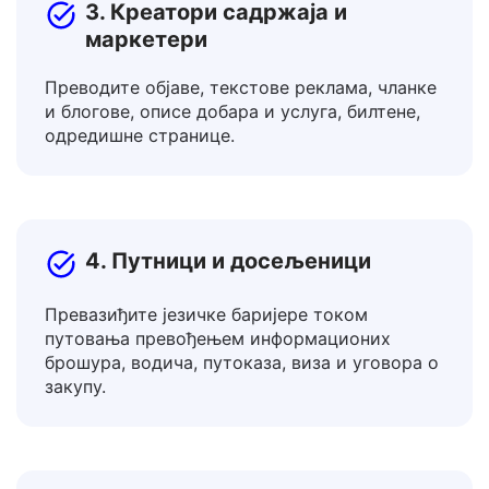
3. Креатори садржаја и
маркетери
Преводите објаве, текстове реклама, чланке
и блогове, описе добара и услуга, билтене,
одредишне странице.
4. Путници и досељеници
Превазиђите језичке баријере током
путовања превођењем информационих
брошура, водича, путоказа, виза и уговора о
закупу.