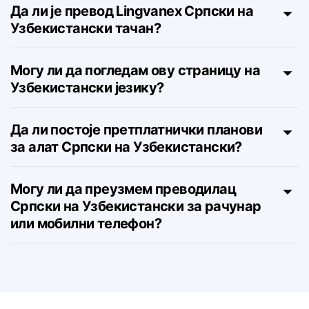
са Српског на Узбекистански?
Да ли је превод Lingvanex Српски на
Узбекистански тачан?
Могу ли да погледам ову страницу на
Узбекистански језику?
Да ли постоје претплатнички планови
за алат Српски на Узбекистански?
Могу ли да преузмем преводилац
Српски на Узбекистански за рачунар
или мобилни телефон?