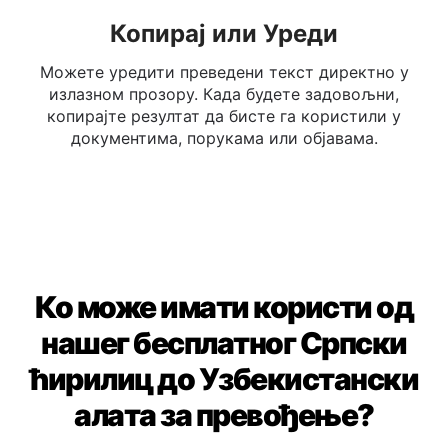
Копирај или Уреди
Можете уредити преведени текст директно у
излазном прозору. Када будете задовољни,
копирајте резултат да бисте га користили у
документима, порукама или објавама.
Ко може имати користи од
нашег бесплатног Српски
ћирилиц до Узбекистански