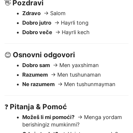
Pozdravi
👋
Zdravo
→ Salom
Dobro jutro
→ Hayrli tong
Dobro veče
→ Hayrli kech
Osnovni odgovori
😊
Dobro sam
→ Men yaxshiman
Razumem
→ Men tushunaman
Ne razumem
→ Men tushunmayman
Pitanja & Pomoć
❓
Možeš li mi pomoći?
→ Menga yordam