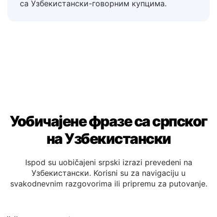
потврди поруџбине, описи производа,
рецензије и билтени за изградњу поверења
са Узбекистански-говорним купцима.
Уобичајене фразе са српског
на Узбекистански
Ispod su uobičajeni srpski izrazi prevedeni na
Узбекистански. Korisni su za navigaciju u
svakodnevnim razgovorima ili pripremu za putovanje.