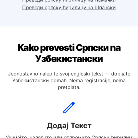
Преведи српску ћирилицу на Италијански
Преведи српску ћирилицу на Немачки
Преведи српску ћирилицу на Шпански
Kako prevesti Српски na
Узбекистански
Jednostavno nalepite svoj engleski tekst — dobijate
Узбекистански odmah. Nema registracije, nema
pretplata.