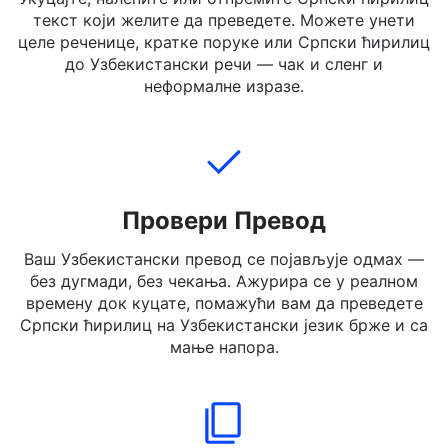
Додај Текст
Укуцајте, налепите или отпремите Српски ћирилиц
текст који желите да преведете. Можете унети
целе реченице, кратке поруке или Српски ћирилиц
до Узбекистански речи — чак и сленг и
неформалне изразе.
Провери Превод
Ваш Узбекистански превод се појављује одмах —
без дугмади, без чекања. Ажурира се у реалном
времену док куцате, помажући вам да преведете
Српски ћирилиц на Узбекистански језик брже и са
мање напора.