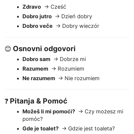
Pozdravi
👋
Zdravo
→ Cześć
Dobro jutro
→ Dzień dobry
Dobro veče
→ Dobry wieczór
Osnovni odgovori
😊
Dobro sam
→ Dobrze mi
Razumem
→ Rozumiem
Ne razumem
→ Nie rozumiem
Pitanja & Pomoć
❓
Možeš li mi pomoći?
→ Czy możesz mi
pomóc?