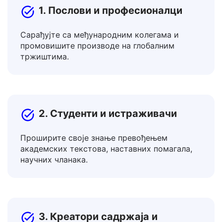
1. Послови и професионалци
Сарађујте са међународним колегама и
промовишите производе на глобалним
тржиштима.
2. Студенти и истраживачи
Проширите своје знање превођењем
академских текстова, наставних помагала,
научних чланака.