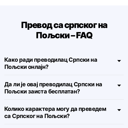
Превод са српског на
Пољски – FAQ
Како ради преводилац Српски на
Пољски онлајн?
Да ли је овај преводилац Српски на
Пољски заиста бесплатан?
Колико карактера могу да преведем