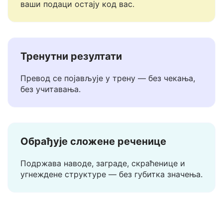
Не чувамо и не делимо ваше текстове. За
разлику од већине других преводилаца,
ваши подаци остају код вас.
Тренутни резултати
Превод се појављује у трену — без чекања,
без учитавања.
Обрађује сложене реченице
Подржава наводе, заграде, скраћенице и
угнеждене структуре — без губитка значења.