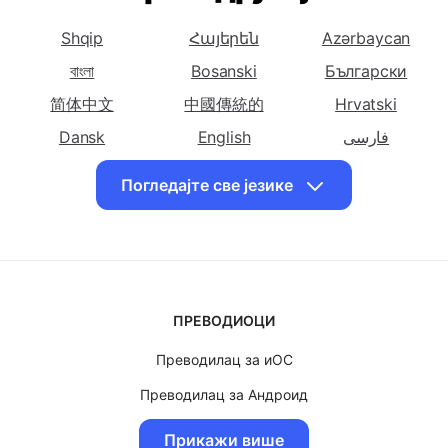
Кинески
Кинески
ћирилицу на
Изаберите друге језике
(Поједностављени)
(Традиционални)
Корзикански
Преведи српску
Преведи српску
Преведи
Shqip
Հայերեն
Azərbaycan
ћирилицу на
ћирилицу на
српску
Хрватски
বাংলা
Bosanski
Чешки
Български
ћирилицу на
Дански
简体中文
中國傳統的
Hrvatski
Преведи српску
Преведи српску
Преведи
Dansk
English
فارسی
ћирилицу на
ћирилицу на
српску
Suomalainen
ქართული
Ελληνικά
Холандски
Енглески
ћирилицу на
Погледајте све језике
עִברִית
हिंदी
Magyar
Персијски
Bahasa Indonesia
日本
Казақ
Преведи српску
Преведи српску
Преведи
ћирилицу на
ћирилицу на
српску
한국인
Bahasa Malay
Norsk
Француски
Грузијски
ћирилицу на
Polskie
Português
Română
Немачки
ПРЕВОДИОЦИ
Slovenščina
Svenska
ไทย
Преведи српску
Преведи српску
Преведи
Преводилац за иОС
Türk
Український
O'zbek
ћирилицу на Грчки
ћирилицу на
српску
Хавајски
ћирилицу на
Преводилац за Андроид