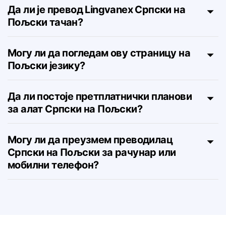
са Српског на Пољски?
Да ли је превод Lingvanex Српски на
Пољски тачан?
Могу ли да погледам ову страницу на
Пољски језику?
Да ли постоје претплатнички планови
за алат Српски на Пољски?
Могу ли да преузмем преводилац
Српски на Пољски за рачунар или
мобилни телефон?