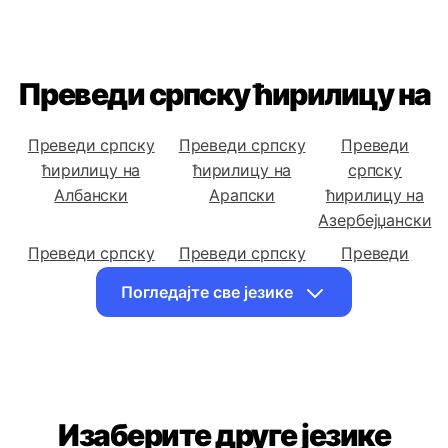
Преведи српску ћирилицу на
Преведи српску
Преведи српску
Преведи
ћирилицу на
ћирилицу на
српску
Албански
Арапски
ћирилицу на
Азербејџански
Преведи српску
Преведи српску
Преведи
ћирилицу на
ћирилицу на
српску
Погледајте све језике
Бенгалски
Босански
ћирилицу на
Бугарски
Преведи српску
Преведи српску
Преведи
ћирилицу на
ћирилицу на
српску