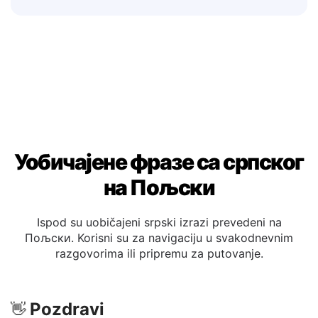
рецензије и билтени за изградњу поверења
са Пољски-говорним купцима.
Уобичајене фразе са српског
на Пољски
Ispod su uobičajeni srpski izrazi prevedeni na
Пољски. Korisni su za navigaciju u svakodnevnim
razgovorima ili pripremu za putovanje.