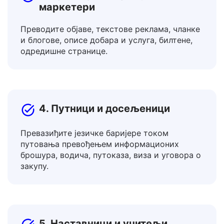
3. Креатори садржаја и
маркетери
Преводите објаве, текстове реклама, чланке
и блогове, описе добара и услуга, билтене,
одредишне странице.
4. Путници и досељеници
Превазиђите језичке баријере током
путовања превођењем информационих
брошура, водича, путоказа, виза и уговора о
закупу.