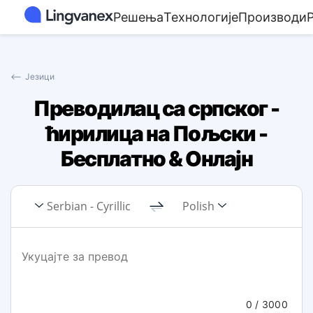
Решења
Технологије
Производи
⟵
Језици
Преводилац са српског -
ћирилица на Пољски -
Бесплатно & Онлајн
Serbian - Cyrillic
Polish
0
/ 3000