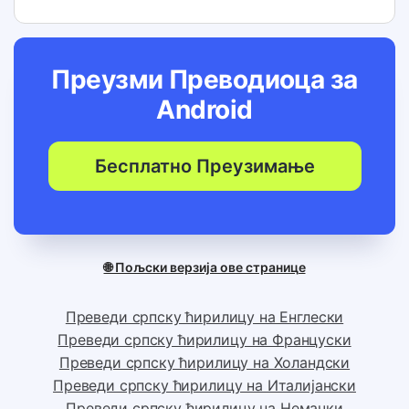
Преузми Преводиоца за
Android
Бесплатно Преузимање
🌐 Пољски верзија ове странице
Преведи српску ћирилицу на Енглески
Преведи српску ћирилицу на Француски
Преведи српску ћирилицу на Холандски