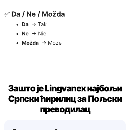
Molim
→ Proszę
Da / Ne / Možda
✅
Da
→ Tak
Ne
→ Nie
Možda
→ Może
Зашто је Lingvanex најбољи
Српски ћирилиц за Пољски
преводилац