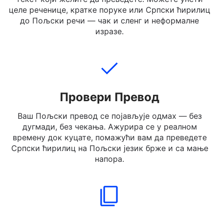
Укуцајте, налепите или отпремите Српски ћирилиц
текст који желите да преведете. Можете унети
целе реченице, кратке поруке или Српски ћирилиц
до Пољски речи — чак и сленг и неформалне
изразе.
Провери Превод
Ваш Пољски превод се појављује одмах — без
дугмади, без чекања. Ажурира се у реалном
времену док куцате, помажући вам да преведете
Српски ћирилиц на Пољски језик брже и са мање
напора.