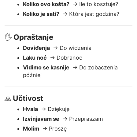
Gde je toalet?
→ Gdzie jest toaleta?
Koliko ovo košta?
→ Ile to kosztuje?
Koliko je sati?
→ Która jest godzina?
Opraštanje
🖐️
Doviđenja
→ Do widzenia
Laku noć
→ Dobranoc
Vidimo se kasnije
→ Do zobaczenia
później
Učtivost
🙏
Hvala
→ Dziękuję
Izvinjavam se
→ Przepraszam