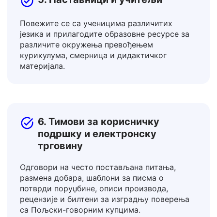
5. Наставници и учитељи
Повежите се са ученицима различитих
језика и прилагодите образовне ресурсе за
различите окружења превођењем
курикулума, смерница и дидактичког
материјала.
6. Тимови за корисничку
подршку и електронску
трговину
Одговори на често постављана питања,
размена добара, шаблони за писма о
потврди поруџбине, описи производа,