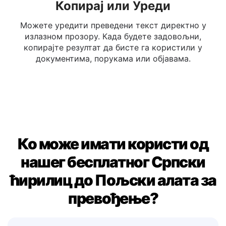
Копирај или Уреди
Можете уредити преведени текст директно у
излазном прозору. Када будете задовољни,
копирајте резултат да бисте га користили у
документима, порукама или објавама.
Ко може имати користи од
нашег бесплатног Српски
ћирилиц до Пољски алата за
превођење?