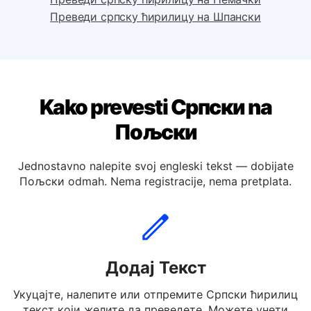
Преведи српску ћирилицу на Италијански
Преведи српску ћирилицу на Немачки
Преведи српску ћирилицу на Шпански
Kako prevesti Српски na
Пољски
Jednostavno nalepite svoj engleski tekst — dobijate
Пољски odmah. Nema registracije, nema pretplata.
Додај Текст