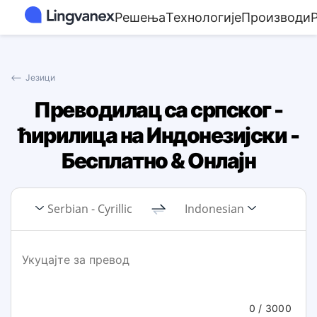
Решења
Технологије
Производи
⟵
Језици
Преводилац са српског -
ћирилица на Индонезијски -
Бесплатно & Онлајн
Serbian - Cyrillic
Indonesian
0
/ 3000