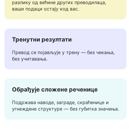
Не чувамо и не делимо ваше текстове. За
разлику од већине других преводилаца,
ваши подаци остају код вас.
Тренутни резултати
Превод се појављује у трену — без чекања,
без учитавања.
Обрађује сложене реченице
Подржава наводе, заграде, скраћенице и
угнеждене структуре — без губитка значења.