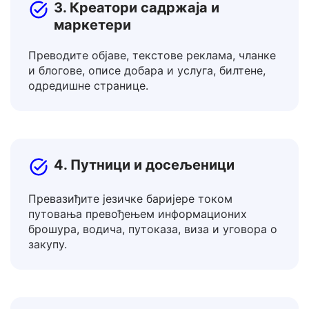
3. Креатори садржаја и
маркетери
Преводите објаве, текстове реклама, чланке
и блогове, описе добара и услуга, билтене,
одредишне странице.
4. Путници и досељеници
Превазиђите језичке баријере током
путовања превођењем информационих
брошура, водича, путоказа, виза и уговора о
закупу.