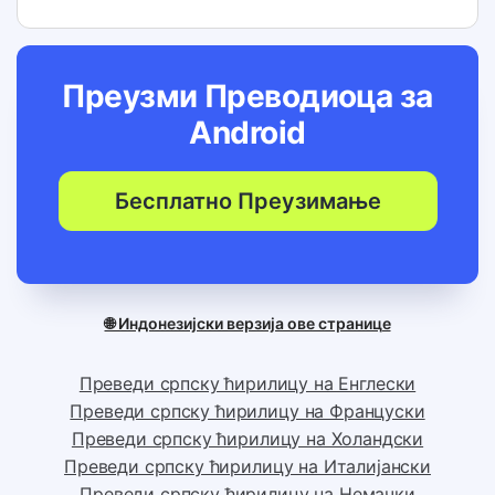
Преузми Преводиоца за
Android
Бесплатно Преузимање
🌐 Индонезијски верзија ове странице
Преведи српску ћирилицу на Енглески
Преведи српску ћирилицу на Француски
Преведи српску ћирилицу на Холандски