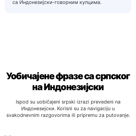
потврди поруџбине, описи производа,
рецензије и билтени за изградњу поверења
са Индонезијски-говорним купцима.
Уобичајене фразе са српског
на Индонезијски
Ispod su uobičajeni srpski izrazi prevedeni na
Индонезијски. Korisni su za navigaciju u
svakodnevnim razgovorima ili pripremu za putovanje.