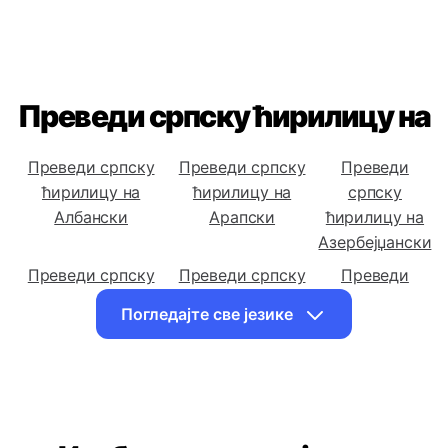
Преведи српску ћирилицу на
Преведи српску
Преведи српску
Преведи
ћирилицу на
ћирилицу на
српску
Албански
Арапски
ћирилицу на
Азербејџански
Преведи српску
Преведи српску
Преведи
ћирилицу на
ћирилицу на
српску
Погледајте све језике
Бенгалски
Босански
ћирилицу на
Бугарски
Преведи српску
Преведи српску
Преведи