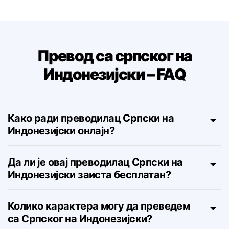
Превод са српског на
Индонезијски – FAQ
Како ради преводилац Српски на
Индонезијски онлајн?
Да ли је овај преводилац Српски на
Индонезијски заиста бесплатан?