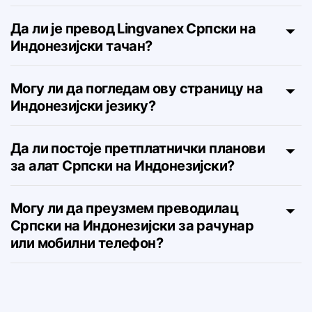
Колико карактера могу да преведем
са Српског на Индонезијски?
Да ли је превод Lingvanex Српски на
Индонезијски тачан?
Могу ли да погледам ову страницу на
Индонезијски језику?
Да ли постоје претплатнички планови
за алат Српски на Индонезијски?
Могу ли да преузмем преводилац
Српски на Индонезијски за рачунар
или мобилни телефон?