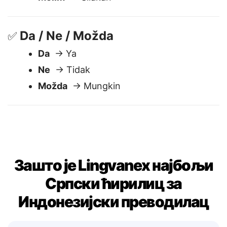
Izvinjavam se
→ Maaf
Molim
→ Silakan
Da / Ne / Možda
✅
Da
→ Ya
Ne
→ Tidak
Možda
→ Mungkin
Зашто је Lingvanex најбољи
Српски ћирилиц за