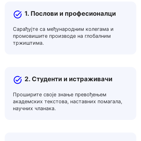
алата за превођење?
1. Послови и професионалци
Сарађујте са међународним колегама и
промовишите производе на глобалним
тржиштима.
2. Студенти и истраживачи
Проширите своје знање превођењем
академских текстова, наставних помагала,
научних чланака.