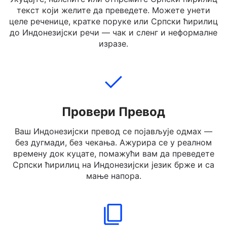
Додај Текст
Укуцајте, налепите или отпремите Српски ћирилиц
текст који желите да преведете. Можете унети
целе реченице, кратке поруке или Српски ћирилиц
до Индонезијски речи — чак и сленг и неформалне
изразе.
Провери Превод
Ваш Индонезијски превод се појављује одмах —
без дугмади, без чекања. Ажурира се у реалном
времену док куцате, помажући вам да преведете
Српски ћирилиц на Индонезијски језик брже и са
мање напора.