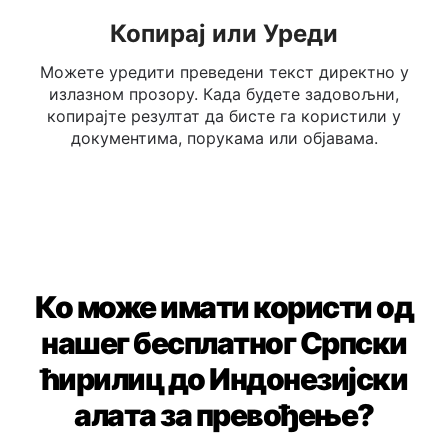
Копирај или Уреди
Можете уредити преведени текст директно у
излазном прозору. Када будете задовољни,
копирајте резултат да бисте га користили у
документима, порукама или објавама.
Ко може имати користи од
нашег бесплатног Српски
ћирилиц до Индонезијски