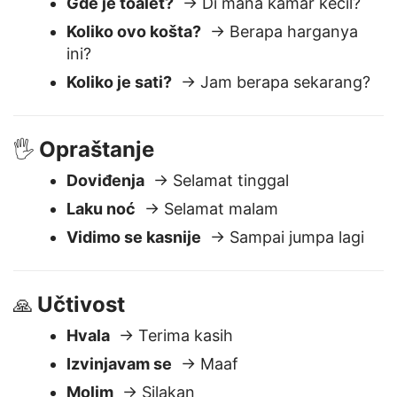
membantu saya?
Gde je toalet?
→ Di mana kamar kecil?
Koliko ovo košta?
→ Berapa harganya
ini?
Koliko je sati?
→ Jam berapa sekarang?
Opraštanje
🖐️
Doviđenja
→ Selamat tinggal
Laku noć
→ Selamat malam
Vidimo se kasnije
→ Sampai jumpa lagi
Učtivost
🙏
Hvala
→ Terima kasih