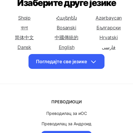
ћирилицу на
ћирилицу на
српску
Кинески
Кинески
ћирилицу на
Изаберите друге језике
(Поједностављени)
(Традиционални)
Корзикански
Преведи српску
Преведи српску
Преведи
Shqip
Հայերեն
Azərbaycan
ћирилицу на
ћирилицу на
српску
Хрватски
বাংলা
Bosanski
Чешки
Български
ћирилицу на
Дански
简体中文
中國傳統的
Hrvatski
Преведи српску
Преведи српску
Преведи
Dansk
English
فارسی
ћирилицу на
ћирилицу на
српску
Suomalainen
ქართული
Ελληνικά
Холандски
Енглески
ћирилицу на
Погледајте све језике
עִברִית
हिंदी
Magyar
Персијски
Bahasa Indonesia
日本
Казақ
Преведи српску
Преведи српску
Преведи
ћирилицу на
ћирилицу на
српску
한국인
Bahasa Malay
Norsk
Француски
Грузијски
ћирилицу на
Polskie
Português
Română
Немачки
ПРЕВОДИОЦИ
Slovenščina
Svenska
ไทย
Преведи српску
Преведи српску
Преведи
Преводилац за иОС
Türk
Український
O'zbek
ћирилицу на Грчки
ћирилицу на
српску