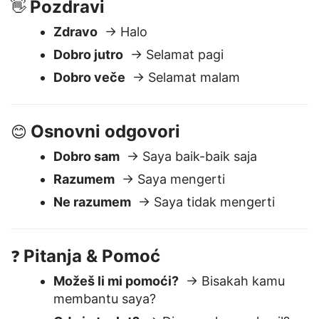
Pozdravi
👋
Zdravo
→ Halo
Dobro jutro
→ Selamat pagi
Dobro veče
→ Selamat malam
Osnovni odgovori
😊
Dobro sam
→ Saya baik-baik saja
Razumem
→ Saya mengerti
Ne razumem
→ Saya tidak mengerti
Pitanja & Pomoć
❓
Možeš li mi pomoći?
→ Bisakah kamu