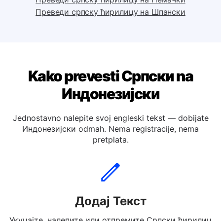
Преведи српску ћирилицу на Италијански
Преведи српску ћирилицу на Немачки
Преведи српску ћирилицу на Шпански
Kako prevesti Српски na
Индонезијски
Jednostavno nalepite svoj engleski tekst — dobijate
Индонезијски odmah. Nema registracije, nema
pretplata.