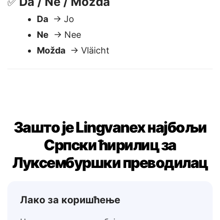
Da / Ne / Možda
✅
Da
→ Jo
Ne
→ Nee
Možda
→ Vläicht
Зашто је Lingvanex најбољи
Српски ћирилиц за
Луксембуршки преводилац