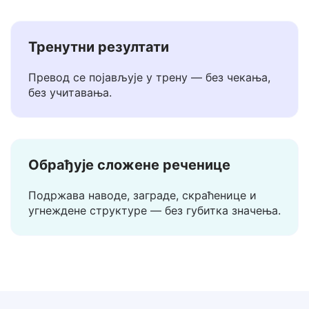
ваши подаци остају код вас.
Тренутни резултати
Превод се појављује у трену — без чекања,
без учитавања.
Обрађује сложене реченице
Подржава наводе, заграде, скраћенице и
угнеждене структуре — без губитка значења.