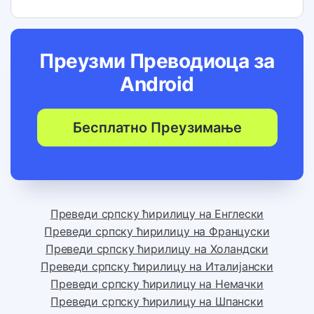
Преузми Преводиоца за
Android
Бесплатно Преузимање
Преведи српску ћирилицу на Енглески
Преведи српску ћирилицу на Француски
Преведи српску ћирилицу на Холандски
Преведи српску ћирилицу на Италијански