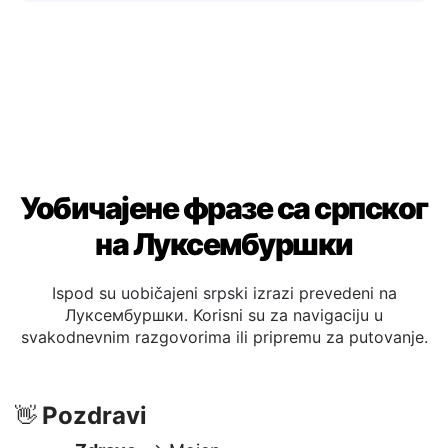
са Луксембуршки-говорним купцима.
Уобичајене фразе са српског
на Луксембуршки
Ispod su uobičajeni srpski izrazi prevedeni na
Луксембуршки. Korisni su za navigaciju u
svakodnevnim razgovorima ili pripremu za putovanje.