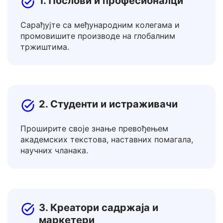
1. Послови и професионалци
Сарађујте са међународним колегама и
промовишите производе на глобалним
тржиштима.
2. Студенти и истраживачи
Проширите своје знање превођењем
академских текстова, наставних помагала,
научних чланака.