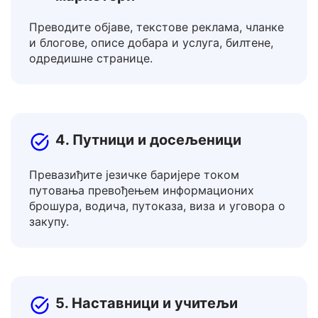
3. Креатори садржаја и
маркетери
Преводите објаве, текстове реклама, чланке
и блогове, описе добара и услуга, билтене,
одредишне странице.
4. Путници и досељеници
Превазиђите језичке баријере током
путовања превођењем информационих
брошура, водича, путоказа, виза и уговора о
закупу.