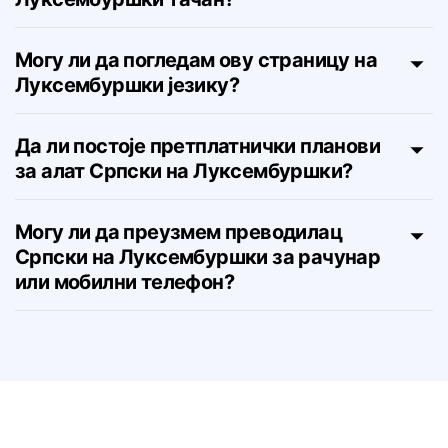
Да ли је превод Lingvanex Српски на
Луксембуршки тачан?
Могу ли да погледам ову страницу на
Луксембуршки језику?
Да ли постоје претплатнички планови
за алат Српски на Луксембуршки?
Могу ли да преузмем преводилац
Српски на Луксембуршки за рачунар
или мобилни телефон?