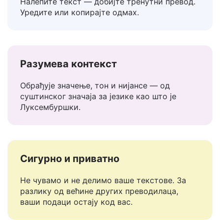
Лако за коришћење
Налепите текст — добијте тренутни превод.
Уредите или копирајте одмах.
Разумева контекст
Обрађује значење, тон и нијансе — од
суштинског значаја за језике као што је
Луксембуршки.
Сигурно и приватно
Не чувамо и не делимо ваше текстове. За
разлику од већине других преводилаца,