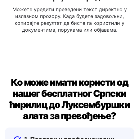
Копирај или Уреди
Можете уредити преведени текст директно у
излазном прозору. Када будете задовољни,
копирајте резултат да бисте га користили у
документима, порукама или објавама.
Ко може имати користи од
нашег бесплатног Српски
ћирилиц до Луксембуршки
алата за превођење?