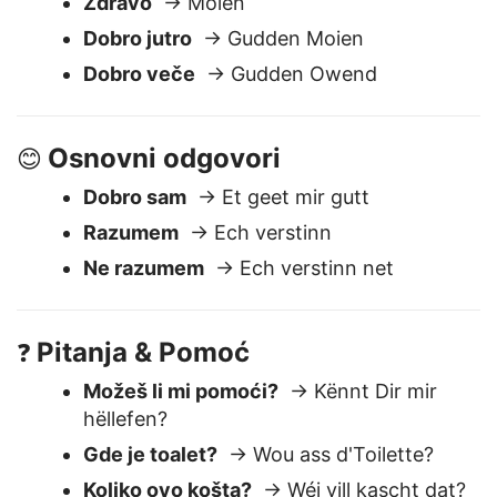
Pozdravi
👋
Zdravo
→ Moien
Dobro jutro
→ Gudden Moien
Dobro veče
→ Gudden Owend
Osnovni odgovori
😊
Dobro sam
→ Et geet mir gutt
Razumem
→ Ech verstinn
Ne razumem
→ Ech verstinn net
Pitanja & Pomoć
❓
Možeš li mi pomoći?
→ Kënnt Dir mir
hëllefen?