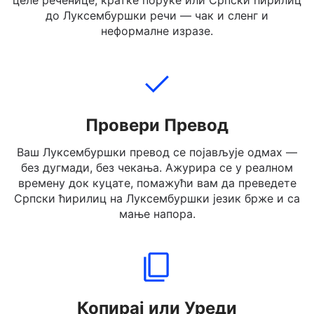
Укуцајте, налепите или отпремите Српски ћирилиц
текст који желите да преведете. Можете унети
целе реченице, кратке поруке или Српски ћирилиц
до Луксембуршки речи — чак и сленг и
неформалне изразе.
Провери Превод
Ваш Луксембуршки превод се појављује одмах —
без дугмади, без чекања. Ажурира се у реалном
времену док куцате, помажући вам да преведете
Српски ћирилиц на Луксембуршки језик брже и са
мање напора.