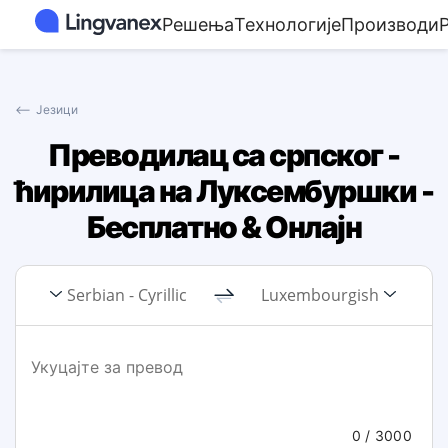
Решења
Технологије
Производи
⟵
Језици
Преводилац са српског -
ћирилица на Луксембуршки -
Бесплатно & Онлајн
Serbian - Cyrillic
Luxembourgish
0
/ 3000