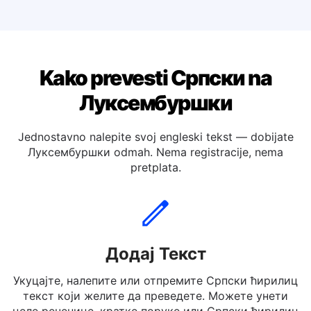
Преведи српску ћирилицу на Немачки
Преведи српску ћирилицу на Шпански
Kako prevesti Српски na
Луксембуршки
Jednostavno nalepite svoj engleski tekst — dobijate
Луксембуршки odmah. Nema registracije, nema
pretplata.
Додај Текст