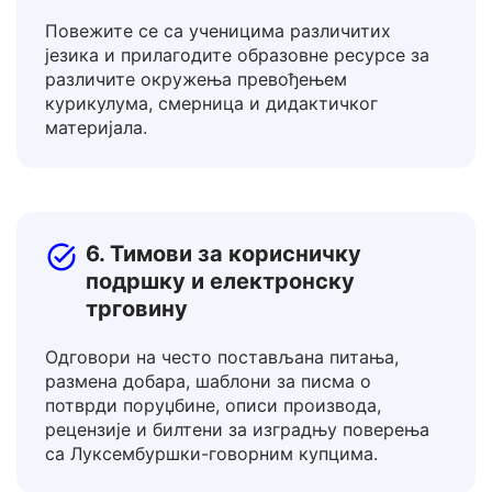
5. Наставници и учитељи
Повежите се са ученицима различитих
језика и прилагодите образовне ресурсе за
различите окружења превођењем
курикулума, смерница и дидактичког
материјала.
6. Тимови за корисничку
подршку и електронску
трговину
Одговори на често постављана питања,
размена добара, шаблони за писма о
потврди поруџбине, описи производа,
рецензије и билтени за изградњу поверења