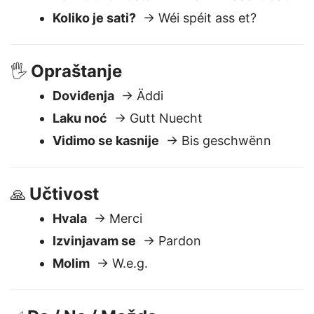
Gde je toalet?
→ Wou ass d'Toilette?
Koliko ovo košta?
→ Wéi vill kascht dat?
Koliko je sati?
→ Wéi spéit ass et?
Opraštanje
🖐️
Doviđenja
→ Äddi
Laku noć
→ Gutt Nuecht
Vidimo se kasnije
→ Bis geschwënn
Učtivost
🙏
Hvala
→ Merci
Izvinjavam se
→ Pardon
Molim
→ W.e.g.