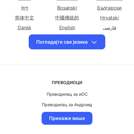
Преведи српску
Преведи српску
Преведи
Shqip
Հայերեն
Azərbaycan
ћирилицу на
ћирилицу на
српску
Хрватски
বাংলা
Bosanski
Чешки
Български
ћирилицу на
Дански
简体中文
中國傳統的
Hrvatski
Преведи српску
Преведи српску
Преведи
Dansk
English
فارسی
ћирилицу на
ћирилицу на
српску
Suomalainen
ქართული
Ελληνικά
Холандски
Енглески
ћирилицу на
Погледајте све језике
עִברִית
हिंदी
Magyar
Персијски
Bahasa Indonesia
日本
Казақ
Преведи српску
Преведи српску
Преведи
ћирилицу на
ћирилицу на
српску
한국인
Bahasa Malay
Norsk
Француски
Грузијски
ћирилицу на
Polskie
Português
Română
Немачки
ПРЕВОДИОЦИ
Slovenščina
Svenska
ไทย
Преведи српску
Преведи српску
Преведи
Преводилац за иОС
Türk
Український
O'zbek
ћирилицу на Грчки
ћирилицу на
српску
Хавајски
ћирилицу на
Преводилац за Андроид
Tiếng Việt
Хебрејски
Преводилац за МацОС
Прикажи више