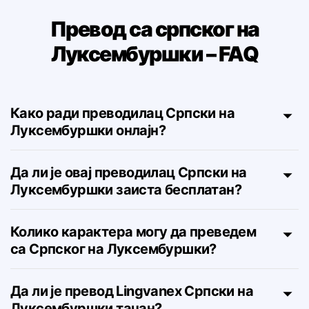
Превод са српског на
Луксембуршки – FAQ
Како ради преводилац Српски на
Луксембуршки онлајн?
Да ли је овај преводилац Српски на
Луксембуршки заиста бесплатан?
Колико карактера могу да преведем
са Српског на Луксембуршки?